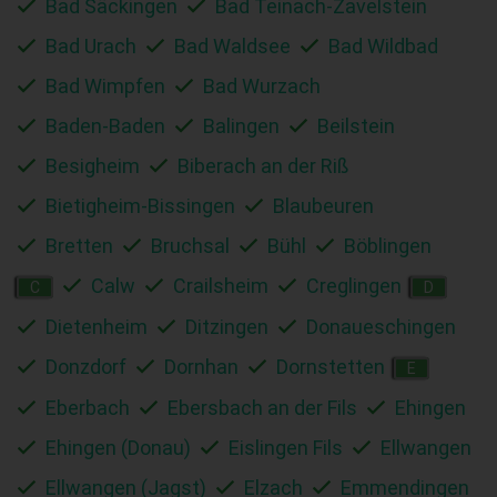
Bad Säckingen
Bad Teinach-Zavelstein
Bad Urach
Bad Waldsee
Bad Wildbad
Bad Wimpfen
Bad Wurzach
Baden-Baden
Balingen
Beilstein
Besigheim
Biberach an der Riß
Bietigheim-Bissingen
Blaubeuren
Bretten
Bruchsal
Bühl
Böblingen
Calw
Crailsheim
Creglingen
C
D
Dietenheim
Ditzingen
Donaueschingen
Donzdorf
Dornhan
Dornstetten
E
Eberbach
Ebersbach an der Fils
Ehingen
Ehingen (Donau)
Eislingen Fils
Ellwangen
Ellwangen (Jagst)
Elzach
Emmendingen