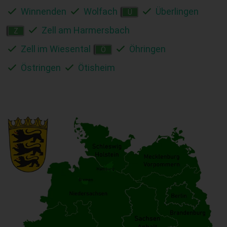
Winnenden
Wolfach
Überlingen
Ü
Zell am Harmersbach
Z
Zell im Wiesental
Öhringen
Ö
Östringen
Ötisheim