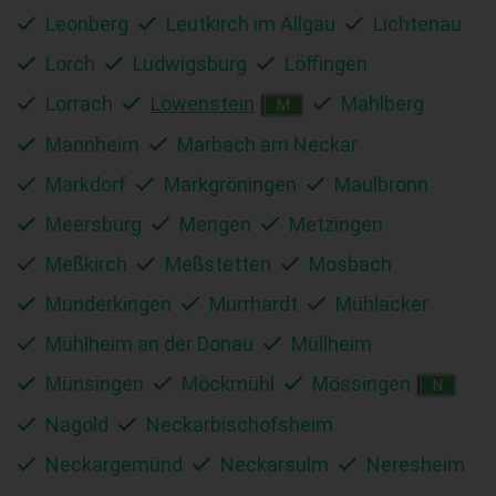
Leonberg
Leutkirch im Allgäu
Lichtenau
Lorch
Ludwigsburg
Löffingen
Lörrach
Löwenstein
Mahlberg
M
Mannheim
Marbach am Neckar
Markdorf
Markgröningen
Maulbronn
Meersburg
Mengen
Metzingen
Meßkirch
Meßstetten
Mosbach
Munderkingen
Murrhardt
Mühlacker
Mühlheim an der Donau
Müllheim
Münsingen
Möckmühl
Mössingen
N
Nagold
Neckarbischofsheim
Neckargemünd
Neckarsulm
Neresheim