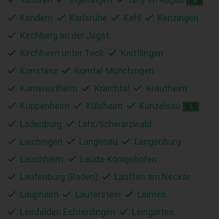
K
Kandern
Karlsruhe
Kehl
Kenzingen
Kirchberg an der Jagst
Kirchheim unter Teck
Knittlingen
Konstanz
Korntal-Münchingen
Kornwestheim
Kraichtal
Krautheim
Kuppenheim
Külsheim
Künzelsau
L
Ladenburg
Lahr/Schwarzwald
Laichingen
Langenau
Langenburg
Lauchheim
Lauda-Königshofen
Laufenburg (Baden)
Lauffen am Neckar
Laupheim
Lauterstein
Leimen
Leinfelden Echterdingen
Leingarten