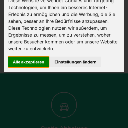
Diese Website verwendet Cookies und Targeting
Technologien, um Ihnen ein besseres Internet-
Erlebnis zu ermöglichen und die Werbung, die Sie
sehen, besser an Ihre Bedürfnisse anzupassen.
JETZT KOSTENLOSE BEWERTUNG
Diese Technologien nutzen wir außerdem, um
Ergebnisse zu messen, um zu verstehen, woher
Kostenloses Angebot
für den Ankauf Ihres Autos inklusive der
unsere Besucher kommen oder um unsere Website
Abholung, auf Wunsch sofort Geld. Ihre Daten werden nicht mit Dritten
weiter zu entwickeln.
geteilt.
Wir garantieren 100% Sicherheit.
Alle akzeptieren
Einstellungen ändern