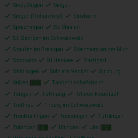
Sindelfingen
Singen
Singen (Hohentwiel)
Sinsheim
Spaichingen
St. Blasien
St. Georgen im Schwarzwald
Staufen im Breisgau
Steinheim an der Murr
Stockach
Stutensee
Stuttgart
Stühlingen
Sulz am Neckar
Sulzburg
Süßen
Tauberbischofsheim
T
Tengen
Tettnang
Titisee-Neustadt
Todtnau
Triberg im Schwarzwald
Trochtelfingen
Trossingen
Tuttlingen
Tübingen
Uhingen
Ulm
U
V