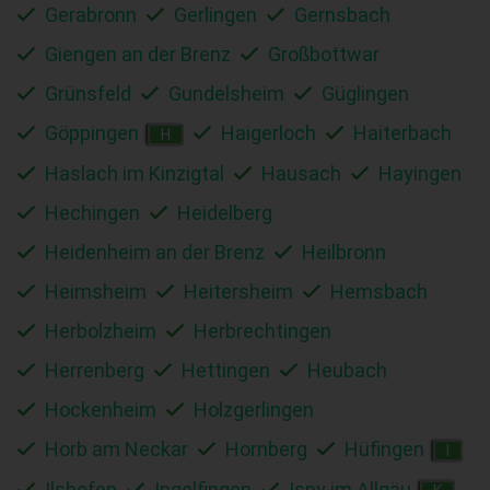
Gerabronn
Gerlingen
Gernsbach
Giengen an der Brenz
Großbottwar
Grünsfeld
Gundelsheim
Güglingen
Göppingen
Haigerloch
Haiterbach
H
Haslach im Kinzigtal
Hausach
Hayingen
Hechingen
Heidelberg
Heidenheim an der Brenz
Heilbronn
Heimsheim
Heitersheim
Hemsbach
Herbolzheim
Herbrechtingen
Herrenberg
Hettingen
Heubach
Hockenheim
Holzgerlingen
Horb am Neckar
Hornberg
Hüfingen
I
Ilshofen
Ingelfingen
Isny im Allgäu