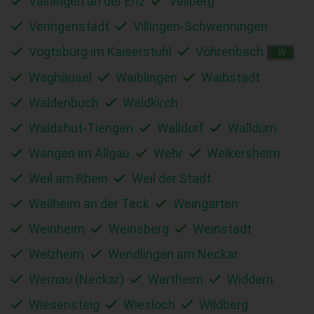
Vaihingen an der Enz
Vellberg
Veringenstadt
Villingen-Schwenningen
Vogtsburg im Kaiserstuhl
Vöhrenbach
W
Waghäusel
Waiblingen
Waibstadt
Waldenbuch
Waldkirch
Waldshut-Tiengen
Walldorf
Walldürn
Wangen im Allgäu
Wehr
Weikersheim
Weil am Rhein
Weil der Stadt
Weilheim an der Teck
Weingarten
Weinheim
Weinsberg
Weinstadt
Welzheim
Wendlingen am Neckar
Wernau (Neckar)
Wertheim
Widdern
Wiesensteig
Wiesloch
Wildberg