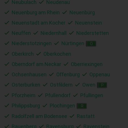
Neubulach
Neudenau
Neuenburg am Rhein
Neuenbürg
Neuenstadt am Kocher
Neuenstein
Neuffen
Niedernhall
Niederstetten
Niederstotzingen
Nürtingen
O
Oberkirch
Oberkochen
Oberndorf am Neckar
Oberriexingen
Ochsenhausen
Offenburg
Oppenau
Osterburken
Ostfildern
Owen
P
Pforzheim
Pfullendorf
Pfullingen
Philippsburg
Plochingen
R
Radolfzell am Bodensee
Rastatt
Rauenberg
Ravensburg
Ravenstein