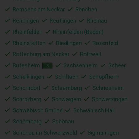
Remseck am Neckar
Renchen
Renningen
Reutlingen
Rheinau
Rheinfelden
Rheinfelden (Baden)
Rheinstetten
Riedlingen
Rosenfeld
Rottenburg am Neckar
Rottweil
Rutesheim
Sachsenheim
Scheer
S
Schelklingen
Schiltach
Schopfheim
Schorndorf
Schramberg
Schriesheim
Schrozberg
Schwaigern
Schwetzingen
Schwäbisch Gmünd
Schwäbisch Hall
Schömberg
Schönau
Schönau im Schwarzwald
Sigmaringen