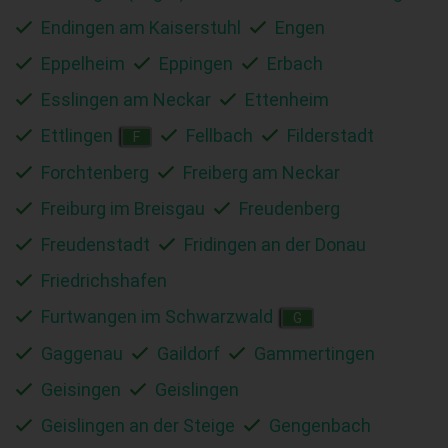
Endingen am Kaiserstuhl
Engen
Eppelheim
Eppingen
Erbach
Esslingen am Neckar
Ettenheim
Ettlingen
Fellbach
Filderstadt
F
Forchtenberg
Freiberg am Neckar
Freiburg im Breisgau
Freudenberg
Freudenstadt
Fridingen an der Donau
Friedrichshafen
Furtwangen im Schwarzwald
G
Gaggenau
Gaildorf
Gammertingen
Geisingen
Geislingen
Geislingen an der Steige
Gengenbach