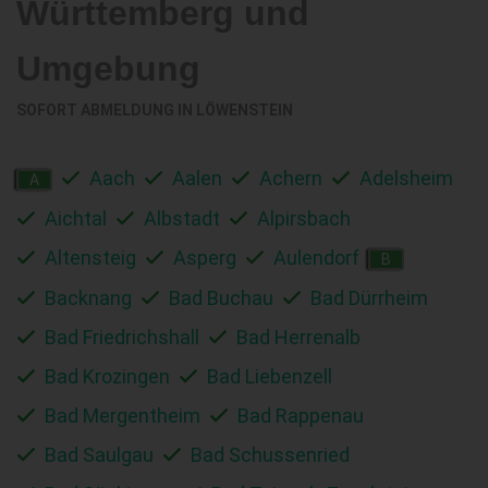
Württemberg und
Umgebung
SOFORT ABMELDUNG IN
LÖWENSTEIN
Aach
Aalen
Achern
Adelsheim
A
Aichtal
Albstadt
Alpirsbach
Altensteig
Asperg
Aulendorf
B
Backnang
Bad Buchau
Bad Dürrheim
Bad Friedrichshall
Bad Herrenalb
Bad Krozingen
Bad Liebenzell
Bad Mergentheim
Bad Rappenau
Bad Saulgau
Bad Schussenried