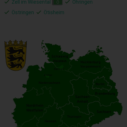
Zell im Wiesental
Öhringen
Ö
Östringen
Ötisheim