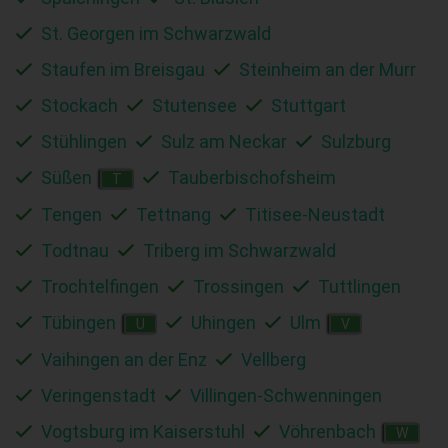
St. Georgen im Schwarzwald
Staufen im Breisgau
Steinheim an der Murr
Stockach
Stutensee
Stuttgart
Stühlingen
Sulz am Neckar
Sulzburg
Süßen
Tauberbischofsheim
T
Tengen
Tettnang
Titisee-Neustadt
Todtnau
Triberg im Schwarzwald
Trochtelfingen
Trossingen
Tuttlingen
Tübingen
Uhingen
Ulm
U
V
Vaihingen an der Enz
Vellberg
Veringenstadt
Villingen-Schwenningen
Vogtsburg im Kaiserstuhl
Vöhrenbach
W