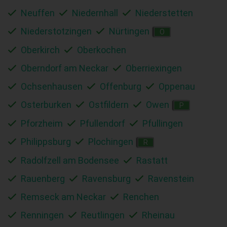
Neuffen
Niedernhall
Niederstetten
Niederstotzingen
Nürtingen
O
Oberkirch
Oberkochen
Oberndorf am Neckar
Oberriexingen
Ochsenhausen
Offenburg
Oppenau
Osterburken
Ostfildern
Owen
P
Pforzheim
Pfullendorf
Pfullingen
Philippsburg
Plochingen
R
Radolfzell am Bodensee
Rastatt
Rauenberg
Ravensburg
Ravenstein
Remseck am Neckar
Renchen
Renningen
Reutlingen
Rheinau