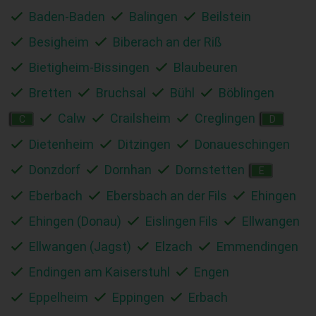
Baden-Baden
Balingen
Beilstein
Besigheim
Biberach an der Riß
Bietigheim-Bissingen
Blaubeuren
Bretten
Bruchsal
Bühl
Böblingen
Calw
Crailsheim
Creglingen
C
D
Dietenheim
Ditzingen
Donaueschingen
Donzdorf
Dornhan
Dornstetten
E
Eberbach
Ebersbach an der Fils
Ehingen
Ehingen (Donau)
Eislingen Fils
Ellwangen
Ellwangen (Jagst)
Elzach
Emmendingen
Endingen am Kaiserstuhl
Engen
Eppelheim
Eppingen
Erbach