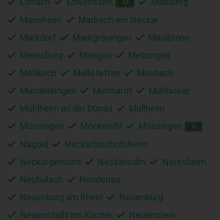
Lörrach
Löwenstein
Mahlberg
M
Mannheim
Marbach am Neckar
Markdorf
Markgröningen
Maulbronn
Meersburg
Mengen
Metzingen
Meßkirch
Meßstetten
Mosbach
Munderkingen
Murrhardt
Mühlacker
Mühlheim an der Donau
Müllheim
Münsingen
Möckmühl
Mössingen
N
Nagold
Neckarbischofsheim
Neckargemünd
Neckarsulm
Neresheim
Neubulach
Neudenau
Neuenburg am Rhein
Neuenbürg
Neuenstadt am Kocher
Neuenstein