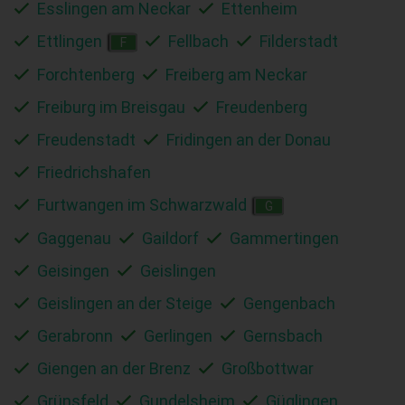
Esslingen am Neckar
Ettenheim
Ettlingen
Fellbach
Filderstadt
F
Forchtenberg
Freiberg am Neckar
Freiburg im Breisgau
Freudenberg
Freudenstadt
Fridingen an der Donau
Friedrichshafen
Furtwangen im Schwarzwald
G
Gaggenau
Gaildorf
Gammertingen
Geisingen
Geislingen
Geislingen an der Steige
Gengenbach
Gerabronn
Gerlingen
Gernsbach
Giengen an der Brenz
Großbottwar
Grünsfeld
Gundelsheim
Güglingen