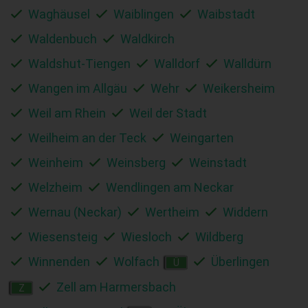
Waghäusel
Waiblingen
Waibstadt
Waldenbuch
Waldkirch
Waldshut-Tiengen
Walldorf
Walldürn
Wangen im Allgäu
Wehr
Weikersheim
Weil am Rhein
Weil der Stadt
Weilheim an der Teck
Weingarten
Weinheim
Weinsberg
Weinstadt
Welzheim
Wendlingen am Neckar
Wernau (Neckar)
Wertheim
Widdern
Wiesensteig
Wiesloch
Wildberg
Winnenden
Wolfach
Überlingen
Ü
Zell am Harmersbach
Z