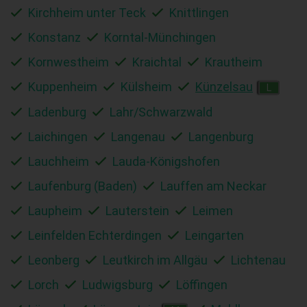
Kirchheim unter Teck
Knittlingen
Konstanz
Korntal-Münchingen
Kornwestheim
Kraichtal
Krautheim
Kuppenheim
Külsheim
Künzelsau
L
Ladenburg
Lahr/Schwarzwald
Laichingen
Langenau
Langenburg
Lauchheim
Lauda-Königshofen
Laufenburg (Baden)
Lauffen am Neckar
Laupheim
Lauterstein
Leimen
Leinfelden Echterdingen
Leingarten
Leonberg
Leutkirch im Allgäu
Lichtenau
Lorch
Ludwigsburg
Löffingen