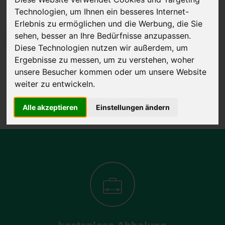
Technologien, um Ihnen ein besseres Internet-
Erlebnis zu ermöglichen und die Werbung, die Sie
sehen, besser an Ihre Bedürfnisse anzupassen.
JETZT KOSTENLOSE BEWERTUNG
Diese Technologien nutzen wir außerdem, um
Ergebnisse zu messen, um zu verstehen, woher
Kostenloses Angebot
für den Ankauf Ihres Autos inklusive der
unsere Besucher kommen oder um unsere Website
Abholung, auf Wunsch sofort Geld. Ihre Daten werden nicht mit Dritten
weiter zu entwickeln.
geteilt.
Wir garantieren 100% Sicherheit.
Alle akzeptieren
Einstellungen ändern