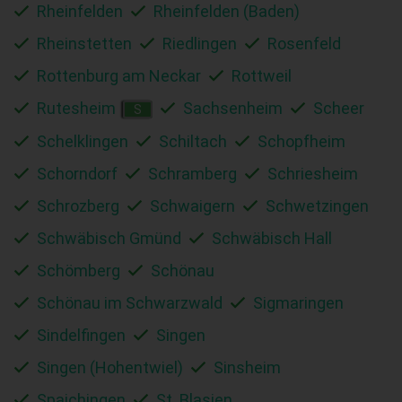
Rheinfelden
Rheinfelden (Baden)
Rheinstetten
Riedlingen
Rosenfeld
Rottenburg am Neckar
Rottweil
Rutesheim
Sachsenheim
Scheer
S
Schelklingen
Schiltach
Schopfheim
Schorndorf
Schramberg
Schriesheim
Schrozberg
Schwaigern
Schwetzingen
Schwäbisch Gmünd
Schwäbisch Hall
Schömberg
Schönau
Schönau im Schwarzwald
Sigmaringen
Sindelfingen
Singen
Singen (Hohentwiel)
Sinsheim
Spaichingen
St. Blasien