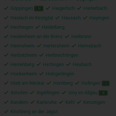
Göppingen
Haigerloch
Haiterbach
H
Haslach im Kinzigtal
Hausach
Hayingen
Hechingen
Heidelberg
Heidenheim an der Brenz
Heilbronn
Heimsheim
Heitersheim
Hemsbach
Herbolzheim
Herbrechtingen
Herrenberg
Hettingen
Heubach
Hockenheim
Holzgerlingen
Horb am Neckar
Hornberg
Hüfingen
I
Ilshofen
Ingelfingen
Isny im Allgäu
K
Kandern
Karlsruhe
Kehl
Kenzingen
Kirchberg an der Jagst