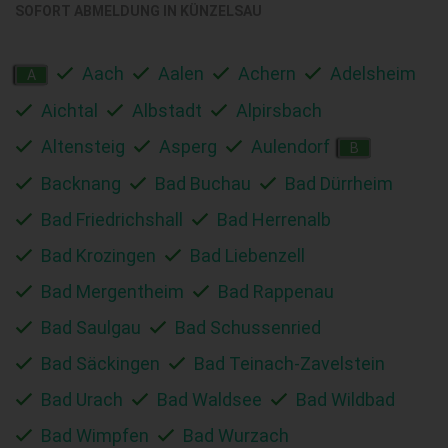
SOFORT ABMELDUNG IN
KÜNZELSAU
Aach
Aalen
Achern
Adelsheim
A
Aichtal
Albstadt
Alpirsbach
Altensteig
Asperg
Aulendorf
B
Backnang
Bad Buchau
Bad Dürrheim
Bad Friedrichshall
Bad Herrenalb
Bad Krozingen
Bad Liebenzell
Bad Mergentheim
Bad Rappenau
Bad Saulgau
Bad Schussenried
Bad Säckingen
Bad Teinach-Zavelstein
Bad Urach
Bad Waldsee
Bad Wildbad
Bad Wimpfen
Bad Wurzach