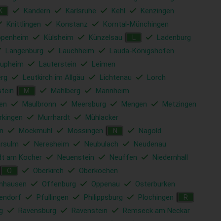
Kandern
Karlsruhe
Kehl
Kenzingen
K
Knittlingen
Konstanz
Korntal-Münchingen
ppenheim
Külsheim
Künzelsau
Ladenburg
L
Langenburg
Lauchheim
Lauda-Königshofen
upheim
Lauterstein
Leimen
rg
Leutkirch im Allgäu
Lichtenau
Lorch
tein
Mahlberg
Mannheim
M
en
Maulbronn
Meersburg
Mengen
Metzingen
rkingen
Murrhardt
Mühlacker
n
Möckmühl
Mössingen
Nagold
N
rsulm
Neresheim
Neubulach
Neudenau
dt am Kocher
Neuenstein
Neuffen
Niedernhall
Oberkirch
Oberkochen
O
nhausen
Offenburg
Oppenau
Osterburken
lendorf
Pfullingen
Philippsburg
Plochingen
R
g
Ravensburg
Ravenstein
Remseck am Neckar