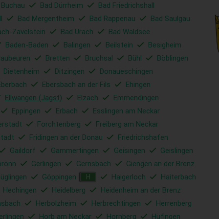
 Buchau
Bad Dürrheim
Bad Friedrichshall
l
Bad Mergentheim
Bad Rappenau
Bad Saulgau
ach-Zavelstein
Bad Urach
Bad Waldsee
Baden-Baden
Balingen
Beilstein
Besigheim
laubeuren
Bretten
Bruchsal
Bühl
Böblingen
Dietenheim
Ditzingen
Donaueschingen
Eberbach
Ebersbach an der Fils
Ehingen
Ellwangen (Jagst)
Elzach
Emmendingen
Eppingen
Erbach
Esslingen am Neckar
erstadt
Forchtenberg
Freiberg am Neckar
tadt
Fridingen an der Donau
Friedrichshafen
Gaildorf
Gammertingen
Geisingen
Geislingen
bronn
Gerlingen
Gernsbach
Giengen an der Brenz
üglingen
Göppingen
Haigerloch
Haiterbach
H
Hechingen
Heidelberg
Heidenheim an der Brenz
sbach
Herbolzheim
Herbrechtingen
Herrenberg
erlingen
Horb am Neckar
Hornberg
Hüfingen