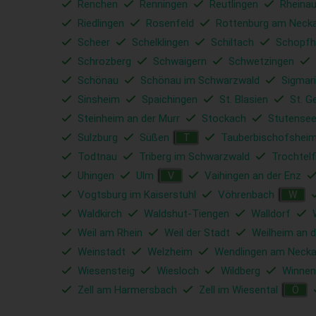
Renchen
Renningen
Reutlingen
Rheina
Riedlingen
Rosenfeld
Rottenburg am Neck
Scheer
Schelklingen
Schiltach
Schopfh
Schrozberg
Schwaigern
Schwetzingen
Schönau
Schönau im Schwarzwald
Sigmar
Sinsheim
Spaichingen
St. Blasien
St. G
Steinheim an der Murr
Stockach
Stutense
Sulzburg
Süßen
Tauberbischofshei
T
Todtnau
Triberg im Schwarzwald
Trochtelf
Uhingen
Ulm
Vaihingen an der Enz
V
Vogtsburg im Kaiserstuhl
Vöhrenbach
W
Waldkirch
Waldshut-Tiengen
Walldorf
Weil am Rhein
Weil der Stadt
Weilheim an d
Weinstadt
Welzheim
Wendlingen am Necka
Wiesensteig
Wiesloch
Wildberg
Winnen
Zell am Harmersbach
Zell im Wiesental
Ö