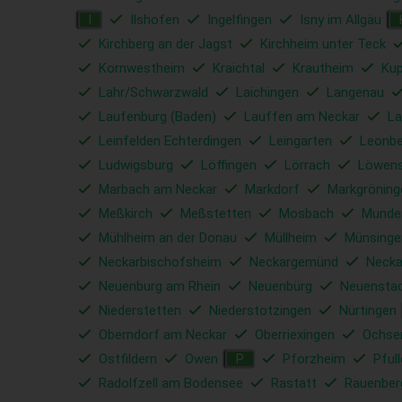
Ilshofen
Ingelfingen
Isny im Allgäu
I
Kirchberg an der Jagst
Kirchheim unter Teck
Kornwestheim
Kraichtal
Krautheim
Ku
Lahr/Schwarzwald
Laichingen
Langenau
Laufenburg (Baden)
Lauffen am Neckar
La
Leinfelden Echterdingen
Leingarten
Leonbe
Ludwigsburg
Löffingen
Lörrach
Löwens
Marbach am Neckar
Markdorf
Markgröning
Meßkirch
Meßstetten
Mosbach
Munde
Mühlheim an der Donau
Müllheim
Münsinge
Neckarbischofsheim
Neckargemünd
Necka
Neuenburg am Rhein
Neuenbürg
Neuensta
Niederstetten
Niederstotzingen
Nürtingen
Oberndorf am Neckar
Oberriexingen
Ochse
Ostfildern
Owen
Pforzheim
Pful
P
Radolfzell am Bodensee
Rastatt
Rauenber