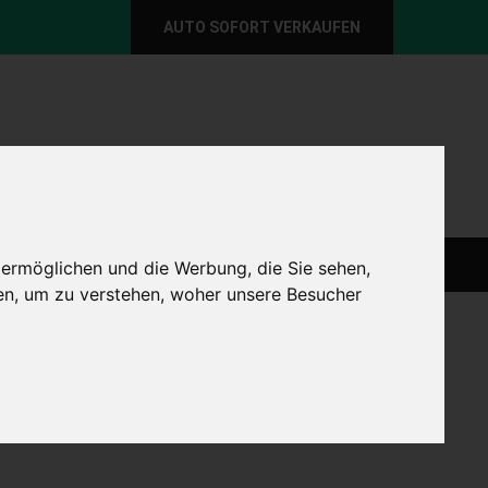
AUTO SOFORT VERKAUFEN
per E-Mail
Wir sind momentan erreichbar!
@autoabkauf.de
365 Tage von 8 - 22 Uhr
O VERKAUFEN EUROPAWEIT
AUTO VERKAUFEN
 ermöglichen und die Werbung, die Sie sehen,
en, um zu verstehen, woher unsere Besucher