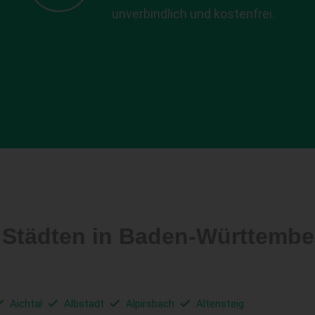
unverbindlich und kostenfrei.
n Städten in Baden-Württem
Aichtal
Albstadt
Alpirsbach
Altensteig