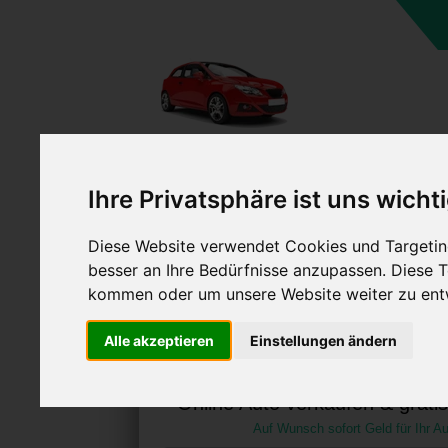
A
Ihre Privatsphäre ist uns wicht
Diese Website verwendet Cookies und Targeting
besser an Ihre Bedürfnisse anzupassen. Diese
kommen oder um unsere Website weiter zu ent
Auto verkaufen in Ellwa
Alle akzeptieren
Einstellungen ändern
Baden-Württemberg (De
Online Auto verkaufen & grati
Auf Wunsch sofort Geld für Ihr Au