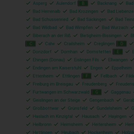
Asperg
Aulendorf
Backnang
Bad
B
Bad Herrenalb
Bad Krozingen
Bad Liebenzel
Bad Schussenried
Bad Säckingen
Bad Tein
Bad Wildbad
Bad Wimpfen
Bad Wurzach
Biberach an der Riß
Bietigheim-Bissingen
B
Calw
Crailsheim
Creglingen
C
D
Donzdorf
Dornhan
Dornstetten
E
Ehingen (Donau)
Eislingen Fils
Ellwangen
Endingen am Kaiserstuhl
Engen
Eppelheim
Ettenheim
Ettlingen
Fellbach
Fild
F
Freiburg im Breisgau
Freudenberg
Freudens
Furtwangen im Schwarzwald
Gaggenau
G
Geislingen an der Steige
Gengenbach
Gera
Großbottwar
Grünsfeld
Gundelsheim
G
Haslach im Kinzigtal
Hausach
Hayingen
Heilbronn
Heimsheim
Heitersheim
Hem
Hettingen
Heubach
Hockenheim
Holzg