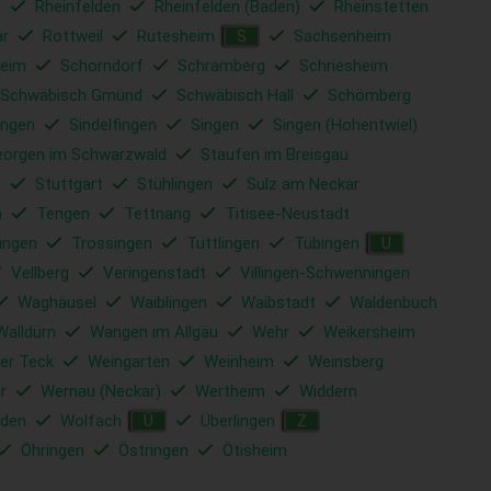
u
Rheinfelden
Rheinfelden (Baden)
Rheinstetten
ar
Rottweil
Rutesheim
Sachsenheim
S
eim
Schorndorf
Schramberg
Schriesheim
Schwäbisch Gmünd
Schwäbisch Hall
Schömberg
ingen
Sindelfingen
Singen
Singen (Hohentwiel)
eorgen im Schwarzwald
Staufen im Breisgau
e
Stuttgart
Stühlingen
Sulz am Neckar
m
Tengen
Tettnang
Titisee-Neustadt
ingen
Trossingen
Tuttlingen
Tübingen
U
Vellberg
Veringenstadt
Villingen-Schwenningen
Waghäusel
Waiblingen
Waibstadt
Waldenbuch
Walldürn
Wangen im Allgäu
Wehr
Weikersheim
er Teck
Weingarten
Weinheim
Weinsberg
r
Wernau (Neckar)
Wertheim
Widdern
den
Wolfach
Überlingen
Ü
Z
Öhringen
Östringen
Ötisheim