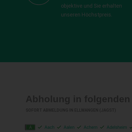
objektive und Sie erhalten
unseren Höchstpreis.
Abholung in folgende
SOFORT ABMELDUNG IN
ELLWANGEN (JAGST)
Aach
Aalen
Achern
Adelsheim
A