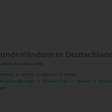
Bundesländern in Deutschlan
LANDWEITER ABDECKUNG
ndenburg
Bremen
Hamburg
Hessen
Nordrhein-Westfalen
Rheinland-Pfalz
Saarland
Sachse
ngen