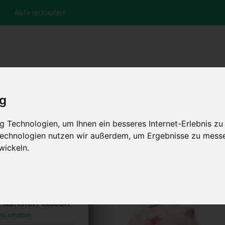
Auto verkaufen!
nfrage per Hotline
Anfrage per WhatsApp
Anfrage 
+49 (0)800-0044333
+49 (0)157 - 849 157 78
anfrage
ig
HOME
KONTAKT
ABLAUF
AUT
 Technologien, um Ihnen ein besseres Internet-Erlebnis zu
 Technologien nutzen wir außerdem, um Ergebnisse zu mess
wickeln.
ngen (Jagst)
utschland)
s abholen lassen
to erhalten