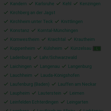
Kandern
Karlsruhe
Kehl
Kenzingen
Kirchberg an der Jagst
Kirchheim unter Teck
Knittlingen
Konstanz
Korntal-Münchingen
Kornwestheim
Kraichtal
Krautheim
Kuppenheim
Külsheim
Künzelsau
L
Ladenburg
Lahr/Schwarzwald
Laichingen
Langenau
Langenburg
Lauchheim
Lauda-Königshofen
Laufenburg (Baden)
Lauffen am Neckar
Laupheim
Lauterstein
Leimen
Leinfelden Echterdingen
Leingarten
Leonberg
Leutkirch im Allgäu
Lichtenau