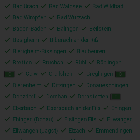
Bad Urach
Bad Waldsee
Bad Wildbad
Bad Wimpfen
Bad Wurzach
Baden-Baden
Balingen
Beilstein
Besigheim
Biberach an der Riß
Bietigheim-Bissingen
Blaubeuren
Bretten
Bruchsal
Bühl
Böblingen
Calw
Crailsheim
Creglingen
C
D
Dietenheim
Ditzingen
Donaueschingen
Donzdorf
Dornhan
Dornstetten
E
Eberbach
Ebersbach an der Fils
Ehingen
Ehingen (Donau)
Eislingen Fils
Ellwangen
Ellwangen (Jagst)
Elzach
Emmendingen