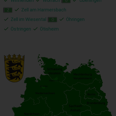
Winnenden
Wolfach
Überlingen
Ü
Zell am Harmersbach
Z
Zell im Wiesental
Öhringen
Ö
Östringen
Ötisheim