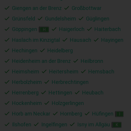
Giengen an der Brenz
Großbottwar
Grünsfeld
Gundelsheim
Güglingen
Göppingen
Haigerloch
Haiterbach
H
Haslach im Kinzigtal
Hausach
Hayingen
Hechingen
Heidelberg
Heidenheim an der Brenz
Heilbronn
Heimsheim
Heitersheim
Hemsbach
Herbolzheim
Herbrechtingen
Herrenberg
Hettingen
Heubach
Hockenheim
Holzgerlingen
Horb am Neckar
Hornberg
Hüfingen
I
Ilshofen
Ingelfingen
Isny im Allgäu
K