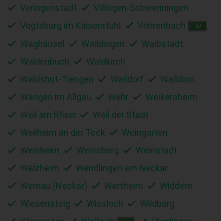
Veringenstadt
Villingen-Schwenningen
Vogtsburg im Kaiserstuhl
Vöhrenbach
W
Waghäusel
Waiblingen
Waibstadt
Waldenbuch
Waldkirch
Waldshut-Tiengen
Walldorf
Walldürn
Wangen im Allgäu
Wehr
Weikersheim
Weil am Rhein
Weil der Stadt
Weilheim an der Teck
Weingarten
Weinheim
Weinsberg
Weinstadt
Welzheim
Wendlingen am Neckar
Wernau (Neckar)
Wertheim
Widdern
Wiesensteig
Wiesloch
Wildberg