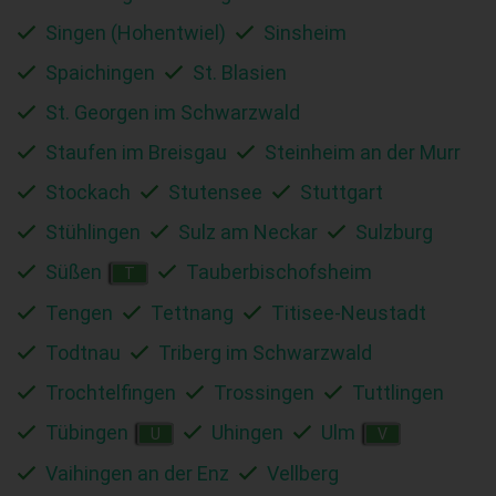
Singen (Hohentwiel)
Sinsheim
Spaichingen
St. Blasien
St. Georgen im Schwarzwald
Staufen im Breisgau
Steinheim an der Murr
Stockach
Stutensee
Stuttgart
Stühlingen
Sulz am Neckar
Sulzburg
Süßen
Tauberbischofsheim
T
Tengen
Tettnang
Titisee-Neustadt
Todtnau
Triberg im Schwarzwald
Trochtelfingen
Trossingen
Tuttlingen
Tübingen
Uhingen
Ulm
U
V
Vaihingen an der Enz
Vellberg