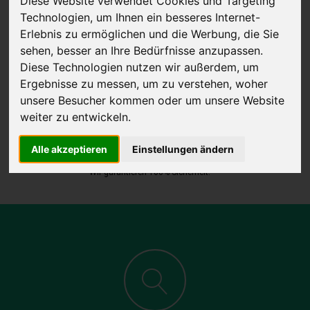
Diese Website verwendet Cookies und Targeting
Technologien, um Ihnen ein besseres Internet-
Erlebnis zu ermöglichen und die Werbung, die Sie
sehen, besser an Ihre Bedürfnisse anzupassen.
Diese Technologien nutzen wir außerdem, um
JETZT KOSTENLOSE BEWERTUNG
Ergebnisse zu messen, um zu verstehen, woher
unsere Besucher kommen oder um unsere Website
Kostenloses Angebot
für den Ankauf Ihres Autos inklusive der
weiter zu entwickeln.
Abholung, auf Wunsch sofort Geld. Ihre Daten werden nicht mit Dritten
Alle akzeptieren
Einstellungen ändern
geteilt.
Wir garantieren 100% Sicherheit.