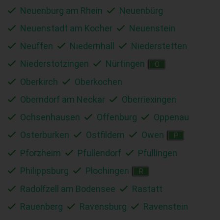
Neuenburg am Rhein
Neuenbürg
Neuenstadt am Kocher
Neuenstein
Neuffen
Niedernhall
Niederstetten
Niederstotzingen
Nürtingen
O
Oberkirch
Oberkochen
Oberndorf am Neckar
Oberriexingen
Ochsenhausen
Offenburg
Oppenau
Osterburken
Ostfildern
Owen
P
Pforzheim
Pfullendorf
Pfullingen
Philippsburg
Plochingen
R
Radolfzell am Bodensee
Rastatt
Rauenberg
Ravensburg
Ravenstein