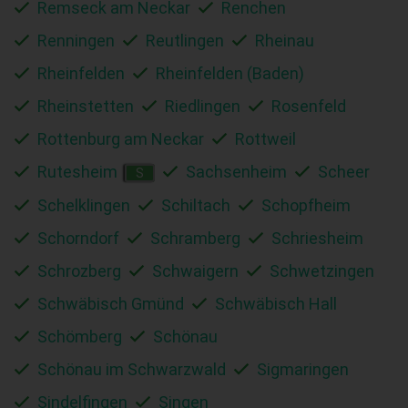
Remseck am Neckar
Renchen
Renningen
Reutlingen
Rheinau
Rheinfelden
Rheinfelden (Baden)
Rheinstetten
Riedlingen
Rosenfeld
Rottenburg am Neckar
Rottweil
Rutesheim
Sachsenheim
Scheer
S
Schelklingen
Schiltach
Schopfheim
Schorndorf
Schramberg
Schriesheim
Schrozberg
Schwaigern
Schwetzingen
Schwäbisch Gmünd
Schwäbisch Hall
Schömberg
Schönau
Schönau im Schwarzwald
Sigmaringen
Sindelfingen
Singen