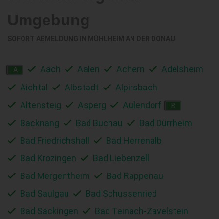
Umgebung
SOFORT ABMELDUNG IN
MÜHLHEIM AN DER DONAU
Aach
Aalen
Achern
Adelsheim
A
Aichtal
Albstadt
Alpirsbach
Altensteig
Asperg
Aulendorf
B
Backnang
Bad Buchau
Bad Dürrheim
Bad Friedrichshall
Bad Herrenalb
Bad Krozingen
Bad Liebenzell
Bad Mergentheim
Bad Rappenau
Bad Saulgau
Bad Schussenried
Bad Säckingen
Bad Teinach-Zavelstein