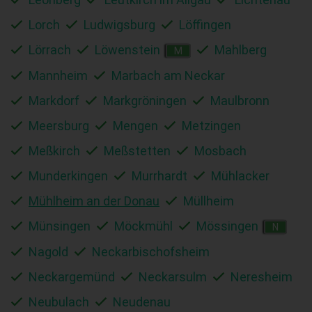
Lorch
Ludwigsburg
Löffingen
Lörrach
Löwenstein
Mahlberg
M
Mannheim
Marbach am Neckar
Markdorf
Markgröningen
Maulbronn
Meersburg
Mengen
Metzingen
Meßkirch
Meßstetten
Mosbach
Munderkingen
Murrhardt
Mühlacker
Mühlheim an der Donau
Müllheim
Münsingen
Möckmühl
Mössingen
N
Nagold
Neckarbischofsheim
Neckargemünd
Neckarsulm
Neresheim
Neubulach
Neudenau