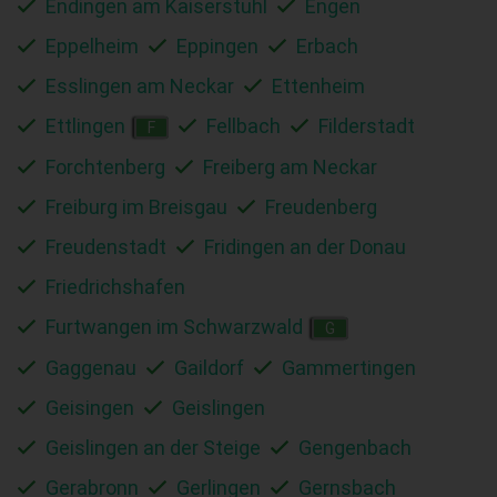
Endingen am Kaiserstuhl
Engen
Eppelheim
Eppingen
Erbach
Esslingen am Neckar
Ettenheim
Ettlingen
Fellbach
Filderstadt
F
Forchtenberg
Freiberg am Neckar
Freiburg im Breisgau
Freudenberg
Freudenstadt
Fridingen an der Donau
Friedrichshafen
Furtwangen im Schwarzwald
G
Gaggenau
Gaildorf
Gammertingen
Geisingen
Geislingen
Geislingen an der Steige
Gengenbach
Gerabronn
Gerlingen
Gernsbach