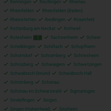
Renningen
Reutlingen
Rheinau
Rheinfelden
Rheinfelden (Baden)
Rheinstetten
Riedlingen
Rosenfeld
Rottenburg am Neckar
Rottweil
Rutesheim
Sachsenheim
Scheer
S
Schelklingen
Schiltach
Schopfheim
Schorndorf
Schramberg
Schriesheim
Schrozberg
Schwaigern
Schwetzingen
Schwäbisch Gmünd
Schwäbisch Hall
Schömberg
Schönau
Schönau im Schwarzwald
Sigmaringen
Sindelfingen
Singen
Singen (Hohentwiel)
Sinsheim