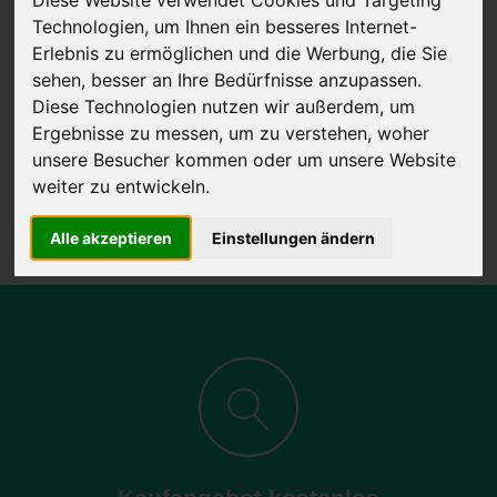
Technologien, um Ihnen ein besseres Internet-
Erlebnis zu ermöglichen und die Werbung, die Sie
sehen, besser an Ihre Bedürfnisse anzupassen.
JETZT KOSTENLOSE BEWERTUNG
Diese Technologien nutzen wir außerdem, um
Ergebnisse zu messen, um zu verstehen, woher
Kostenloses Angebot
für den Ankauf Ihres Autos inklusive der
unsere Besucher kommen oder um unsere Website
Abholung, auf Wunsch sofort Geld. Ihre Daten werden nicht mit Dritten
weiter zu entwickeln.
geteilt.
Wir garantieren 100% Sicherheit.
Alle akzeptieren
Einstellungen ändern