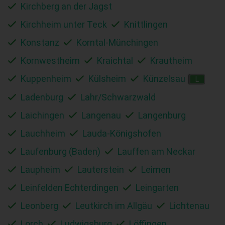
Kirchberg an der Jagst
Kirchheim unter Teck
Knittlingen
Konstanz
Korntal-Münchingen
Kornwestheim
Kraichtal
Krautheim
Kuppenheim
Külsheim
Künzelsau
L
Ladenburg
Lahr/Schwarzwald
Laichingen
Langenau
Langenburg
Lauchheim
Lauda-Königshofen
Laufenburg (Baden)
Lauffen am Neckar
Laupheim
Lauterstein
Leimen
Leinfelden Echterdingen
Leingarten
Leonberg
Leutkirch im Allgäu
Lichtenau
Lorch
Ludwigsburg
Löffingen