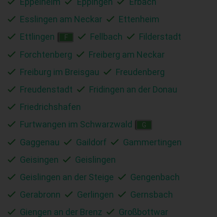
Eppelheim
Eppingen
Erbach
Esslingen am Neckar
Ettenheim
Ettlingen
Fellbach
Filderstadt
F
Forchtenberg
Freiberg am Neckar
Freiburg im Breisgau
Freudenberg
Freudenstadt
Fridingen an der Donau
Friedrichshafen
Furtwangen im Schwarzwald
G
Gaggenau
Gaildorf
Gammertingen
Geisingen
Geislingen
Geislingen an der Steige
Gengenbach
Gerabronn
Gerlingen
Gernsbach
Giengen an der Brenz
Großbottwar