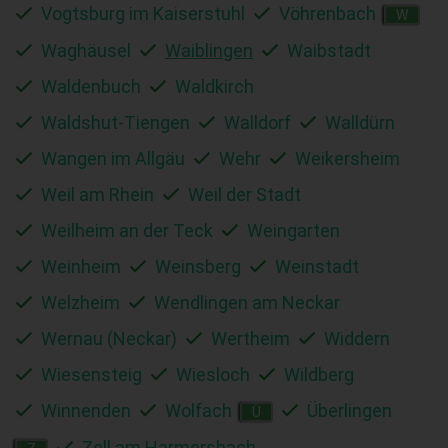
Vogtsburg im Kaiserstuhl
Vöhrenbach
W
Waghäusel
Waiblingen
Waibstadt
Waldenbuch
Waldkirch
Waldshut-Tiengen
Walldorf
Walldürn
Wangen im Allgäu
Wehr
Weikersheim
Weil am Rhein
Weil der Stadt
Weilheim an der Teck
Weingarten
Weinheim
Weinsberg
Weinstadt
Welzheim
Wendlingen am Neckar
Wernau (Neckar)
Wertheim
Widdern
Wiesensteig
Wiesloch
Wildberg
Winnenden
Wolfach
Überlingen
Ü
Zell am Harmersbach