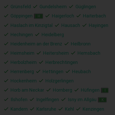
Grünsfeld
Gundelsheim
Güglingen
Göppingen
Haigerloch
Haiterbach
H
Haslach im Kinzigtal
Hausach
Hayingen
Hechingen
Heidelberg
Heidenheim an der Brenz
Heilbronn
Heimsheim
Heitersheim
Hemsbach
Herbolzheim
Herbrechtingen
Herrenberg
Hettingen
Heubach
Hockenheim
Holzgerlingen
Horb am Neckar
Hornberg
Hüfingen
I
Ilshofen
Ingelfingen
Isny im Allgäu
K
Kandern
Karlsruhe
Kehl
Kenzingen