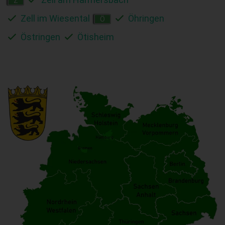
Z
Zell im Wiesental
Öhringen
Ö
Östringen
Ötisheim