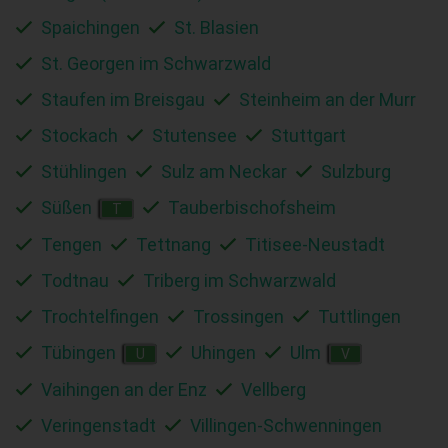
Spaichingen
St. Blasien
St. Georgen im Schwarzwald
Staufen im Breisgau
Steinheim an der Murr
Stockach
Stutensee
Stuttgart
Stühlingen
Sulz am Neckar
Sulzburg
Süßen
Tauberbischofsheim
T
Tengen
Tettnang
Titisee-Neustadt
Todtnau
Triberg im Schwarzwald
Trochtelfingen
Trossingen
Tuttlingen
Tübingen
Uhingen
Ulm
U
V
Vaihingen an der Enz
Vellberg
Veringenstadt
Villingen-Schwenningen