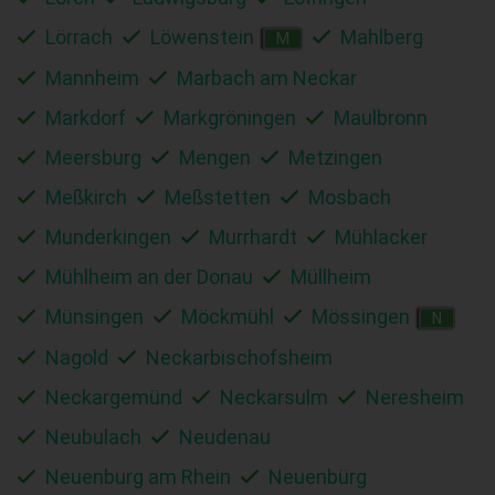
Lörrach
Löwenstein
Mahlberg
M
Mannheim
Marbach am Neckar
Markdorf
Markgröningen
Maulbronn
Meersburg
Mengen
Metzingen
Meßkirch
Meßstetten
Mosbach
Munderkingen
Murrhardt
Mühlacker
Mühlheim an der Donau
Müllheim
Münsingen
Möckmühl
Mössingen
N
Nagold
Neckarbischofsheim
Neckargemünd
Neckarsulm
Neresheim
Neubulach
Neudenau
Neuenburg am Rhein
Neuenbürg