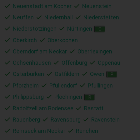
Neuenstadt am Kocher
Neuenstein
Neuffen
Niedernhall
Niederstetten
Niederstotzingen
Nürtingen
O
Oberkirch
Oberkochen
Oberndorf am Neckar
Oberriexingen
Ochsenhausen
Offenburg
Oppenau
Osterburken
Ostfildern
Owen
P
Pforzheim
Pfullendorf
Pfullingen
Philippsburg
Plochingen
R
Radolfzell am Bodensee
Rastatt
Rauenberg
Ravensburg
Ravenstein
Remseck am Neckar
Renchen