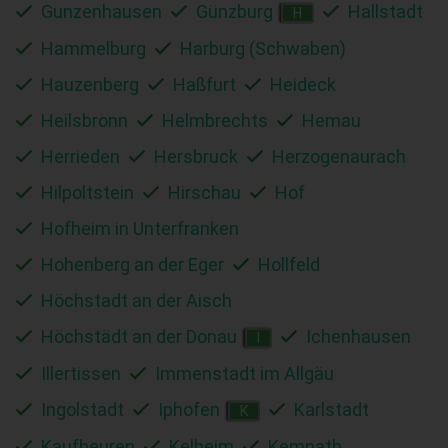
Gunzenhausen
Günzburg
Hallstadt
H
Hammelburg
Harburg (Schwaben)
Hauzenberg
Haßfurt
Heideck
Heilsbronn
Helmbrechts
Hemau
Herrieden
Hersbruck
Herzogenaurach
Hilpoltstein
Hirschau
Hof
Hofheim in Unterfranken
Hohenberg an der Eger
Hollfeld
Höchstadt an der Aisch
Höchstädt an der Donau
Ichenhausen
I
Illertissen
Immenstadt im Allgäu
Ingolstadt
Iphofen
Karlstadt
K
Kaufbeuren
Kelheim
Kemnath