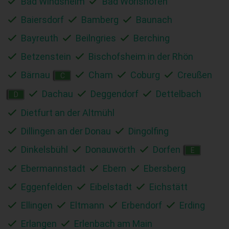
Bad Windsheim
Bad Wörishofen
Baiersdorf
Bamberg
Baunach
Bayreuth
Beilngries
Berching
Betzenstein
Bischofsheim in der Rhön
Bärnau
Cham
Coburg
Creußen
C
Dachau
Deggendorf
Dettelbach
D
Dietfurt an der Altmühl
Dillingen an der Donau
Dingolfing
Dinkelsbühl
Donauwörth
Dorfen
E
Ebermannstadt
Ebern
Ebersberg
Eggenfelden
Eibelstadt
Eichstätt
Ellingen
Eltmann
Erbendorf
Erding
Erlangen
Erlenbach am Main