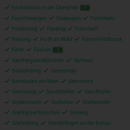
Eschenbach in der Oberpfalz
F
Feuchtwangen
Fladungen
Forchheim
Freilassing
Freising
Freystadt
Freyung
Furth im Wald
Fürstenfeldbruck
Fürth
Füssen
G
Garching bei München
Gefrees
Geiselhöring
Geisenfeld
Gemünden am Main
Geretsried
Germering
Gerolzhofen
Gersthofen
Goldkronach
Grafenau
Grafenwöhr
Grafing bei München
Greding
Gräfenberg
Gundelfingen an der Donau