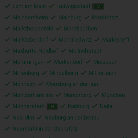
Lohr am Main
Ludwigsstadt
M
Mainbernheim
Mainburg
Marktbreit
Marktheidenfeld
Marktleuthen
Marktoberdorf
Marktredwitz
Marktsteft
Maxhütte-Haidhof
Mellrichstadt
Memmingen
Merkendorf
Miesbach
Miltenberg
Mindelheim
Mitterteich
Monheim
Moosburg an der Isar
Mühldorf am Inn
Münchberg
München
Münnerstadt
Nabburg
Naila
N
Neu-Ulm
Neuburg an der Donau
Neumarkt in der Oberpfalz