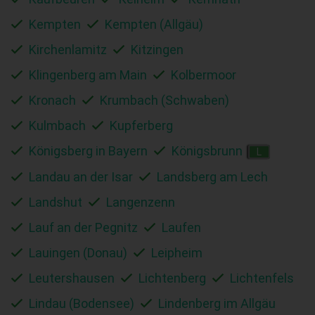
Kempten
Kempten (Allgäu)
Kirchenlamitz
Kitzingen
Klingenberg am Main
Kolbermoor
Kronach
Krumbach (Schwaben)
Kulmbach
Kupferberg
Königsberg in Bayern
Königsbrunn
L
Landau an der Isar
Landsberg am Lech
Landshut
Langenzenn
Lauf an der Pegnitz
Laufen
Lauingen (Donau)
Leipheim
Leutershausen
Lichtenberg
Lichtenfels
Lindau (Bodensee)
Lindenberg im Allgäu