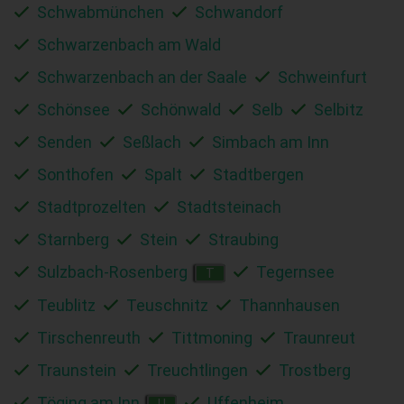
Schwabmünchen
Schwandorf
Schwarzenbach am Wald
Schwarzenbach an der Saale
Schweinfurt
Schönsee
Schönwald
Selb
Selbitz
Senden
Seßlach
Simbach am Inn
Sonthofen
Spalt
Stadtbergen
Stadtprozelten
Stadtsteinach
Starnberg
Stein
Straubing
Sulzbach-Rosenberg
Tegernsee
T
Teublitz
Teuschnitz
Thannhausen
Tirschenreuth
Tittmoning
Traunreut
Traunstein
Treuchtlingen
Trostberg
Töging am Inn
Uffenheim
U