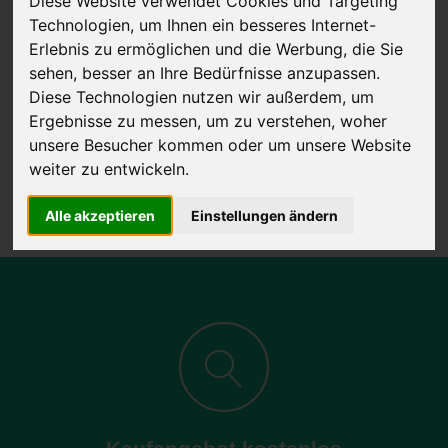
Diese Website verwendet Cookies und Targeting
Technologien, um Ihnen ein besseres Internet-
Erlebnis zu ermöglichen und die Werbung, die Sie
sehen, besser an Ihre Bedürfnisse anzupassen.
JETZT KOSTENLOSE BEWERTUNG
Diese Technologien nutzen wir außerdem, um
Ergebnisse zu messen, um zu verstehen, woher
Kostenloses Angebot
für den Ankauf Ihres Autos inklusive der
unsere Besucher kommen oder um unsere Website
Abholung, auf Wunsch sofort Geld. Ihre Daten werden nicht mit Dritten
weiter zu entwickeln.
geteilt.
Wir garantieren 100% Sicherheit.
Alle akzeptieren
Einstellungen ändern