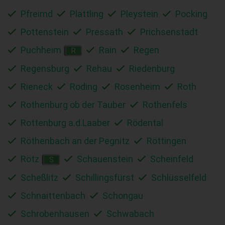
Pfreimd
Plattling
Pleystein
Pocking
Pottenstein
Pressath
Prichsenstadt
Puchheim
Rain
Regen
R
Regensburg
Rehau
Riedenburg
Rieneck
Roding
Rosenheim
Roth
Rothenburg ob der Tauber
Rothenfels
Rottenburg a.d.Laaber
Rödental
Röthenbach an der Pegnitz
Röttingen
Rötz
Schauenstein
Scheinfeld
S
Scheßlitz
Schillingsfürst
Schlüsselfeld
Schnaittenbach
Schongau
Schrobenhausen
Schwabach