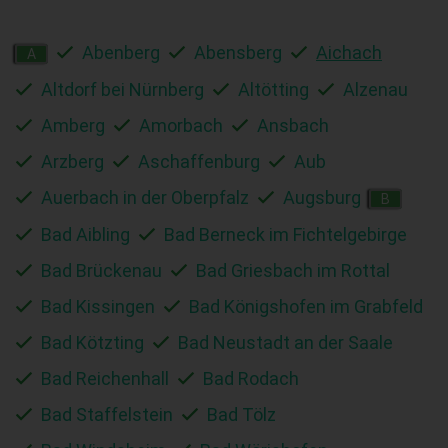
Abenberg
Abensberg
Aichach
A
Altdorf bei Nürnberg
Altötting
Alzenau
Amberg
Amorbach
Ansbach
Arzberg
Aschaffenburg
Aub
Auerbach in der Oberpfalz
Augsburg
B
Bad Aibling
Bad Berneck im Fichtelgebirge
Bad Brückenau
Bad Griesbach im Rottal
Bad Kissingen
Bad Königshofen im Grabfeld
Bad Kötzting
Bad Neustadt an der Saale
Bad Reichenhall
Bad Rodach
Bad Staffelstein
Bad Tölz