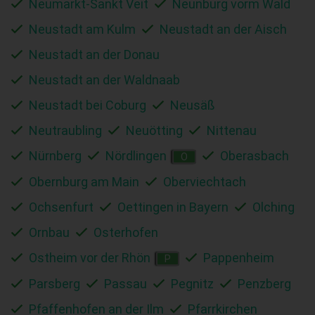
Neumarkt-Sankt Veit
Neunburg vorm Wald
Neustadt am Kulm
Neustadt an der Aisch
Neustadt an der Donau
Neustadt an der Waldnaab
Neustadt bei Coburg
Neusäß
Neutraubling
Neuötting
Nittenau
Nürnberg
Nördlingen
Oberasbach
O
Obernburg am Main
Oberviechtach
Ochsenfurt
Oettingen in Bayern
Olching
Ornbau
Osterhofen
Ostheim vor der Rhön
Pappenheim
P
Parsberg
Passau
Pegnitz
Penzberg
Pfaffenhofen an der Ilm
Pfarrkirchen