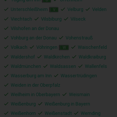
Unterschleißheim
Velburg
Velden
V
Viechtach
Vilsbiburg
Vilseck
Vilshofen an der Donau
Vohburg an der Donau
Vohenstrauß
Volkach
Vöhringen
Waischenfeld
W
Waldershof
Waldkirchen
Waldkraiburg
Waldmünchen
Waldsassen
Wallenfels
Wasserburg am Inn
Wassertrüdingen
Weiden in der Oberpfalz
Weilheim in Oberbayern
Weismain
Weißenburg
Weißenburg in Bayern
Weißenhorn
Weißenstadt
Wemding