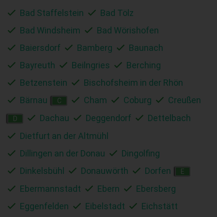
Bad Staffelstein
Bad Tölz
Bad Windsheim
Bad Wörishofen
Baiersdorf
Bamberg
Baunach
Bayreuth
Beilngries
Berching
Betzenstein
Bischofsheim in der Rhön
Bärnau
Cham
Coburg
Creußen
C
Dachau
Deggendorf
Dettelbach
D
Dietfurt an der Altmühl
Dillingen an der Donau
Dingolfing
Dinkelsbühl
Donauwörth
Dorfen
E
Ebermannstadt
Ebern
Ebersberg
Eggenfelden
Eibelstadt
Eichstätt