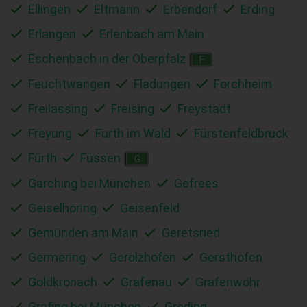
Ellingen
Eltmann
Erbendorf
Erding
Erlangen
Erlenbach am Main
Eschenbach in der Oberpfalz
F
Feuchtwangen
Fladungen
Forchheim
Freilassing
Freising
Freystadt
Freyung
Furth im Wald
Fürstenfeldbruck
Fürth
Füssen
G
Garching bei München
Gefrees
Geiselhöring
Geisenfeld
Gemünden am Main
Geretsried
Germering
Gerolzhofen
Gersthofen
Goldkronach
Grafenau
Grafenwöhr
Grafing bei München
Greding