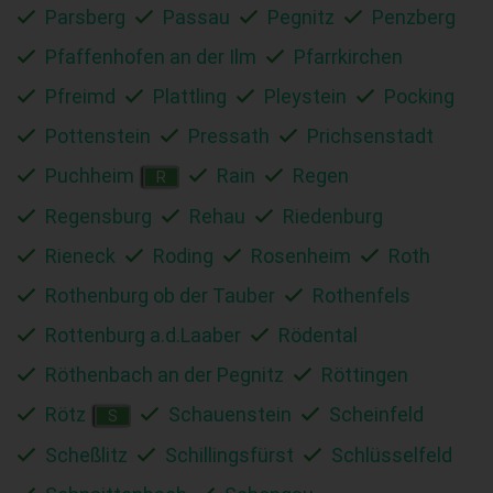
Parsberg
Passau
Pegnitz
Penzberg
Pfaffenhofen an der Ilm
Pfarrkirchen
Pfreimd
Plattling
Pleystein
Pocking
Pottenstein
Pressath
Prichsenstadt
Puchheim
Rain
Regen
R
Regensburg
Rehau
Riedenburg
Rieneck
Roding
Rosenheim
Roth
Rothenburg ob der Tauber
Rothenfels
Rottenburg a.d.Laaber
Rödental
Röthenbach an der Pegnitz
Röttingen
Rötz
Schauenstein
Scheinfeld
S
Scheßlitz
Schillingsfürst
Schlüsselfeld