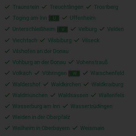
Traunstein
Treuchtlingen
Trostberg
Töging am Inn
Uffenheim
U
Unterschleißheim
Velburg
Velden
V
Viechtach
Vilsbiburg
Vilseck
Vilshofen an der Donau
Vohburg an der Donau
Vohenstrauß
Volkach
Vöhringen
Waischenfeld
W
Waldershof
Waldkirchen
Waldkraiburg
Waldmünchen
Waldsassen
Wallenfels
Wasserburg am Inn
Wassertrüdingen
Weiden in der Oberpfalz
Weilheim in Oberbayern
Weismain