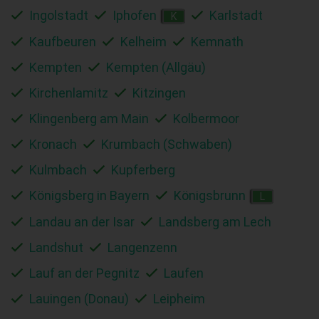
Ingolstadt
Iphofen
Karlstadt
K
Kaufbeuren
Kelheim
Kemnath
Kempten
Kempten (Allgäu)
Kirchenlamitz
Kitzingen
Klingenberg am Main
Kolbermoor
Kronach
Krumbach (Schwaben)
Kulmbach
Kupferberg
Königsberg in Bayern
Königsbrunn
L
Landau an der Isar
Landsberg am Lech
Landshut
Langenzenn
Lauf an der Pegnitz
Laufen
Lauingen (Donau)
Leipheim