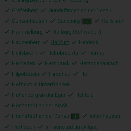
Gräfenberg
Gundelfingen an der Donau
Gunzenhausen
Günzburg
Hallstadt
H
Hammelburg
Harburg (Schwaben)
Hauzenberg
Haßfurt
Heideck
Heilsbronn
Helmbrechts
Hemau
Herrieden
Hersbruck
Herzogenaurach
Hilpoltstein
Hirschau
Hof
Hofheim in Unterfranken
Hohenberg an der Eger
Hollfeld
Höchstadt an der Aisch
Höchstädt an der Donau
Ichenhausen
I
Illertissen
Immenstadt im Allgäu