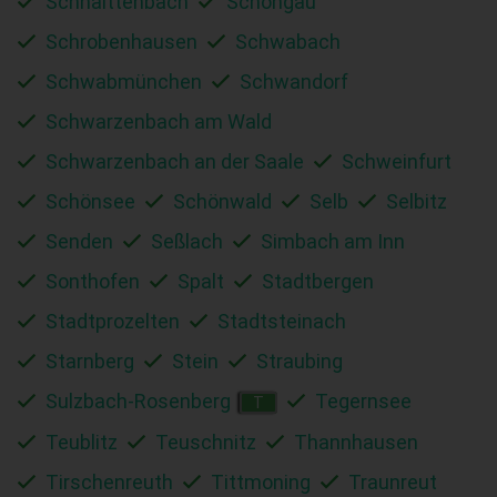
Schnaittenbach
Schongau
Schrobenhausen
Schwabach
Schwabmünchen
Schwandorf
Schwarzenbach am Wald
Schwarzenbach an der Saale
Schweinfurt
Schönsee
Schönwald
Selb
Selbitz
Senden
Seßlach
Simbach am Inn
Sonthofen
Spalt
Stadtbergen
Stadtprozelten
Stadtsteinach
Starnberg
Stein
Straubing
Sulzbach-Rosenberg
Tegernsee
T
Teublitz
Teuschnitz
Thannhausen
Tirschenreuth
Tittmoning
Traunreut