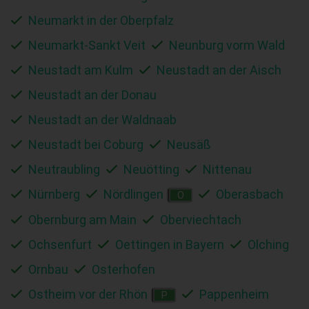
Neumarkt in der Oberpfalz
Neumarkt-Sankt Veit
Neunburg vorm Wald
Neustadt am Kulm
Neustadt an der Aisch
Neustadt an der Donau
Neustadt an der Waldnaab
Neustadt bei Coburg
Neusäß
Neutraubling
Neuötting
Nittenau
Nürnberg
Nördlingen
Oberasbach
O
Obernburg am Main
Oberviechtach
Ochsenfurt
Oettingen in Bayern
Olching
Ornbau
Osterhofen
Ostheim vor der Rhön
Pappenheim
P