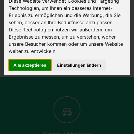
Diese Website verwendet Cookies und Targeting
Technologien, um Ihnen ein besseres Internet-
Erlebnis zu ermöglichen und die Werbung, die Sie
sehen, besser an Ihre Bedürfnisse anzupassen.
JETZT KOSTENLOSE BEWERTUNG
Diese Technologien nutzen wir außerdem, um
Ergebnisse zu messen, um zu verstehen, woher
Kostenloses Angebot
für den Ankauf Ihres Autos inklusive der
unsere Besucher kommen oder um unsere Website
Abholung, auf Wunsch sofort Geld. Ihre Daten werden nicht mit Dritten
weiter zu entwickeln.
geteilt.
Wir garantieren 100% Sicherheit.
Alle akzeptieren
Einstellungen ändern