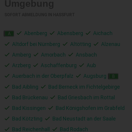
Umgebung
SOFORT ABMELDUNG IN
HASSFURT
Abenberg
Abensberg
Aichach
A
Altdorf bei Nürnberg
Altötting
Alzenau
Amberg
Amorbach
Ansbach
Arzberg
Aschaffenburg
Aub
Auerbach in der Oberpfalz
Augsburg
B
Bad Aibling
Bad Berneck im Fichtelgebirge
Bad Brückenau
Bad Griesbach im Rottal
Bad Kissingen
Bad Königshofen im Grabfeld
Bad Kötzting
Bad Neustadt an der Saale
Bad Reichenhall
Bad Rodach