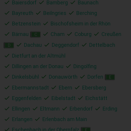
Baiersdorf
Bamberg
Baunach
Bayreuth
Beilngries
Berching
Betzenstein
Bischofsheim in der Rhön
Bärnau
Cham
Coburg
Creußen
C
Dachau
Deggendorf
Dettelbach
D
Dietfurt an der Altmühl
Dillingen an der Donau
Dingolfing
Dinkelsbühl
Donauwörth
Dorfen
E
Ebermannstadt
Ebern
Ebersberg
Eggenfelden
Eibelstadt
Eichstätt
Ellingen
Eltmann
Erbendorf
Erding
Erlangen
Erlenbach am Main
Eschenbach in der Oberpfalz
F