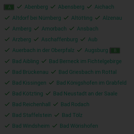
Abenberg
Abensberg
Aichach
A
Altdorf bei Nürnberg
Altötting
Alzenau
Amberg
Amorbach
Ansbach
Arzberg
Aschaffenburg
Aub
Auerbach in der Oberpfalz
Augsburg
B
Bad Aibling
Bad Berneck im Fichtelgebirge
Bad Brückenau
Bad Griesbach im Rottal
Bad Kissingen
Bad Königshofen im Grabfeld
Bad Kötzting
Bad Neustadt an der Saale
Bad Reichenhall
Bad Rodach
Bad Staffelstein
Bad Tölz
Bad Windsheim
Bad Wörishofen