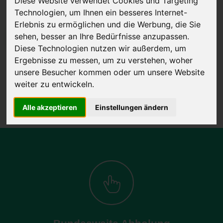
Diese Website verwendet Cookies und Targeting
Technologien, um Ihnen ein besseres Internet-
Erlebnis zu ermöglichen und die Werbung, die Sie
sehen, besser an Ihre Bedürfnisse anzupassen.
JETZT KOSTENLOSE BEWERTUNG
Diese Technologien nutzen wir außerdem, um
Ergebnisse zu messen, um zu verstehen, woher
Kostenloses Angebot
für den Ankauf Ihres Autos inklusive der
unsere Besucher kommen oder um unsere Website
Abholung, auf Wunsch sofort Geld. Ihre Daten werden nicht mit Dritten
weiter zu entwickeln.
geteilt.
Wir garantieren 100% Sicherheit.
Alle akzeptieren
Einstellungen ändern