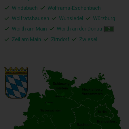
Windsbach
Wolframs-Eschenbach
Wolfratshausen
Wunsiedel
Würzburg
Wörth am Main
Wörth an der Donau
Z
Zeil am Main
Zirndorf
Zwiesel