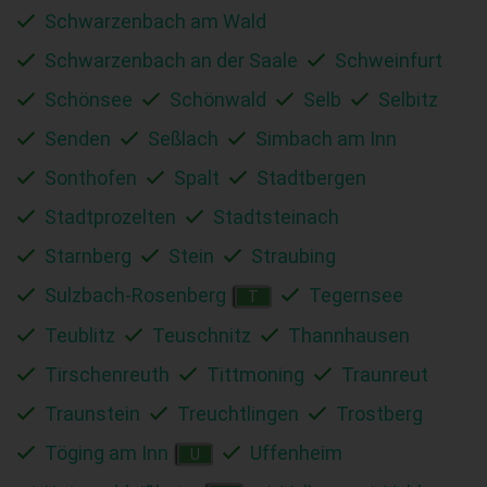
Schwarzenbach am Wald
Schwarzenbach an der Saale
Schweinfurt
Schönsee
Schönwald
Selb
Selbitz
Senden
Seßlach
Simbach am Inn
Sonthofen
Spalt
Stadtbergen
Stadtprozelten
Stadtsteinach
Starnberg
Stein
Straubing
Sulzbach-Rosenberg
Tegernsee
T
Teublitz
Teuschnitz
Thannhausen
Tirschenreuth
Tittmoning
Traunreut
Traunstein
Treuchtlingen
Trostberg
Töging am Inn
Uffenheim
U