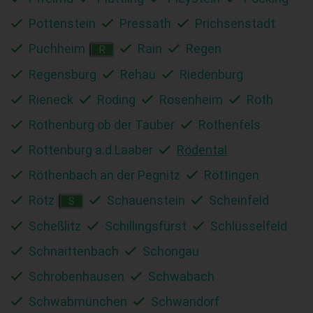
Pottenstein
Pressath
Prichsenstadt
Puchheim
Rain
Regen
R
Regensburg
Rehau
Riedenburg
Rieneck
Roding
Rosenheim
Roth
Rothenburg ob der Tauber
Rothenfels
Rottenburg a.d.Laaber
Rödental
Röthenbach an der Pegnitz
Röttingen
Rötz
Schauenstein
Scheinfeld
S
Scheßlitz
Schillingsfürst
Schlüsselfeld
Schnaittenbach
Schongau
Schrobenhausen
Schwabach
Schwabmünchen
Schwandorf