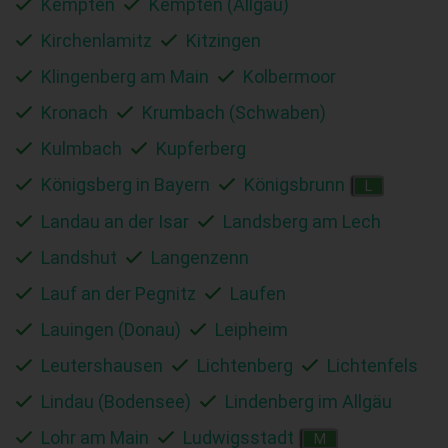
Kempten
Kempten (Allgäu)
Kirchenlamitz
Kitzingen
Klingenberg am Main
Kolbermoor
Kronach
Krumbach (Schwaben)
Kulmbach
Kupferberg
Königsberg in Bayern
Königsbrunn
L
Landau an der Isar
Landsberg am Lech
Landshut
Langenzenn
Lauf an der Pegnitz
Laufen
Lauingen (Donau)
Leipheim
Leutershausen
Lichtenberg
Lichtenfels
Lindau (Bodensee)
Lindenberg im Allgäu
Lohr am Main
Ludwigsstadt
M