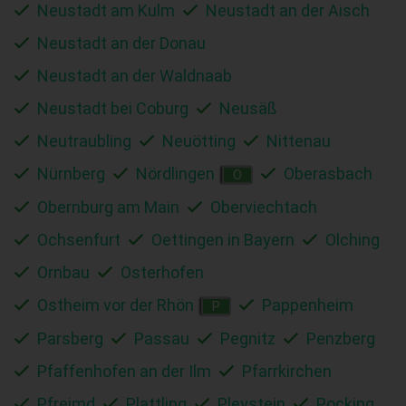
Neustadt am Kulm
Neustadt an der Aisch
Neustadt an der Donau
Neustadt an der Waldnaab
Neustadt bei Coburg
Neusäß
Neutraubling
Neuötting
Nittenau
Nürnberg
Nördlingen
Oberasbach
O
Obernburg am Main
Oberviechtach
Ochsenfurt
Oettingen in Bayern
Olching
Ornbau
Osterhofen
Ostheim vor der Rhön
Pappenheim
P
Parsberg
Passau
Pegnitz
Penzberg
Pfaffenhofen an der Ilm
Pfarrkirchen
Pfreimd
Plattling
Pleystein
Pocking