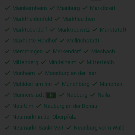
Mainbernheim
Mainburg
Marktbreit
Marktheidenfeld
Marktleuthen
Marktoberdorf
Marktredwitz
Marktsteft
Maxhütte-Haidhof
Mellrichstadt
Memmingen
Merkendorf
Miesbach
Miltenberg
Mindelheim
Mitterteich
Monheim
Moosburg an der Isar
Mühldorf am Inn
Münchberg
München
Münnerstadt
Nabburg
Naila
N
Neu-Ulm
Neuburg an der Donau
Neumarkt in der Oberpfalz
Neumarkt-Sankt Veit
Neunburg vorm Wald