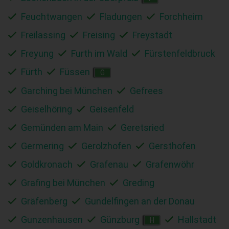
Feuchtwangen
Fladungen
Forchheim
Freilassing
Freising
Freystadt
Freyung
Furth im Wald
Fürstenfeldbruck
Fürth
Füssen
G
Garching bei München
Gefrees
Geiselhöring
Geisenfeld
Gemünden am Main
Geretsried
Germering
Gerolzhofen
Gersthofen
Goldkronach
Grafenau
Grafenwöhr
Grafing bei München
Greding
Gräfenberg
Gundelfingen an der Donau
Gunzenhausen
Günzburg
Hallstadt
H