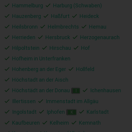
Hammelburg
Harburg (Schwaben)
Hauzenberg
Haßfurt
Heideck
Heilsbronn
Helmbrechts
Hemau
Herrieden
Hersbruck
Herzogenaurach
Hilpoltstein
Hirschau
Hof
Hofheim in Unterfranken
Hohenberg an der Eger
Hollfeld
Höchstadt an der Aisch
Höchstädt an der Donau
Ichenhausen
I
Illertissen
Immenstadt im Allgäu
Ingolstadt
Iphofen
Karlstadt
K
Kaufbeuren
Kelheim
Kemnath