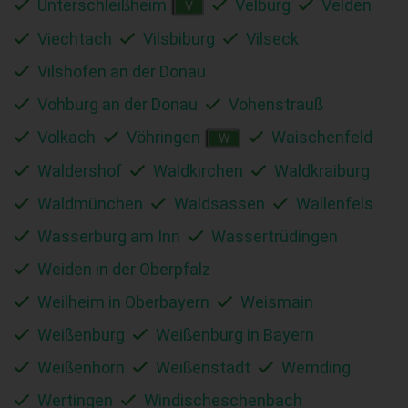
Unterschleißheim
Velburg
Velden
V
Viechtach
Vilsbiburg
Vilseck
Vilshofen an der Donau
Vohburg an der Donau
Vohenstrauß
Volkach
Vöhringen
Waischenfeld
W
Waldershof
Waldkirchen
Waldkraiburg
Waldmünchen
Waldsassen
Wallenfels
Wasserburg am Inn
Wassertrüdingen
Weiden in der Oberpfalz
Weilheim in Oberbayern
Weismain
Weißenburg
Weißenburg in Bayern
Weißenhorn
Weißenstadt
Wemding
Wertingen
Windischeschenbach