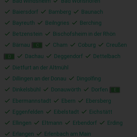
Bad Windsheim
Bad Wörishofen
Baiersdorf
Bamberg
Baunach
Bayreuth
Beilngries
Berching
Betzenstein
Bischofsheim in der Rhön
Bärnau
Cham
Coburg
Creußen
C
Dachau
Deggendorf
Dettelbach
D
Dietfurt an der Altmühl
Dillingen an der Donau
Dingolfing
Dinkelsbühl
Donauwörth
Dorfen
E
Ebermannstadt
Ebern
Ebersberg
Eggenfelden
Eibelstadt
Eichstätt
Ellingen
Eltmann
Erbendorf
Erding
Erlangen
Erlenbach am Main