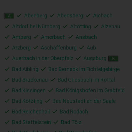
Abenberg
Abensberg
Aichach
A
Altdorf bei Nürnberg
Altötting
Alzenau
Amberg
Amorbach
Ansbach
Arzberg
Aschaffenburg
Aub
Auerbach in der Oberpfalz
Augsburg
B
Bad Aibling
Bad Berneck im Fichtelgebirge
Bad Brückenau
Bad Griesbach im Rottal
Bad Kissingen
Bad Königshofen im Grabfeld
Bad Kötzting
Bad Neustadt an der Saale
Bad Reichenhall
Bad Rodach
Bad Staffelstein
Bad Tölz