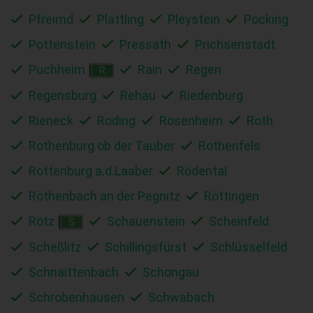
Pfreimd
Plattling
Pleystein
Pocking
Pottenstein
Pressath
Prichsenstadt
Puchheim
Rain
Regen
R
Regensburg
Rehau
Riedenburg
Rieneck
Roding
Rosenheim
Roth
Rothenburg ob der Tauber
Rothenfels
Rottenburg a.d.Laaber
Rödental
Röthenbach an der Pegnitz
Röttingen
Rötz
Schauenstein
Scheinfeld
S
Scheßlitz
Schillingsfürst
Schlüsselfeld
Schnaittenbach
Schongau
Schrobenhausen
Schwabach