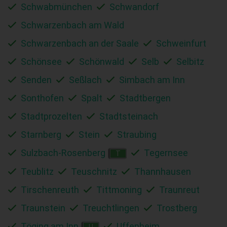
Schwabmünchen
Schwandorf
Schwarzenbach am Wald
Schwarzenbach an der Saale
Schweinfurt
Schönsee
Schönwald
Selb
Selbitz
Senden
Seßlach
Simbach am Inn
Sonthofen
Spalt
Stadtbergen
Stadtprozelten
Stadtsteinach
Starnberg
Stein
Straubing
Sulzbach-Rosenberg
Tegernsee
T
Teublitz
Teuschnitz
Thannhausen
Tirschenreuth
Tittmoning
Traunreut
Traunstein
Treuchtlingen
Trostberg
Töging am Inn
Uffenheim
U