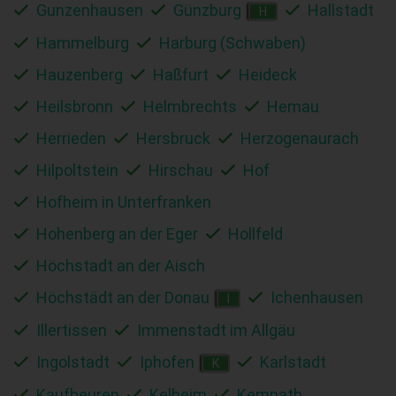
Gunzenhausen
Günzburg
Hallstadt
H
Hammelburg
Harburg (Schwaben)
Hauzenberg
Haßfurt
Heideck
Heilsbronn
Helmbrechts
Hemau
Herrieden
Hersbruck
Herzogenaurach
Hilpoltstein
Hirschau
Hof
Hofheim in Unterfranken
Hohenberg an der Eger
Hollfeld
Höchstadt an der Aisch
Höchstädt an der Donau
Ichenhausen
I
Illertissen
Immenstadt im Allgäu
Ingolstadt
Iphofen
Karlstadt
K
Kaufbeuren
Kelheim
Kemnath