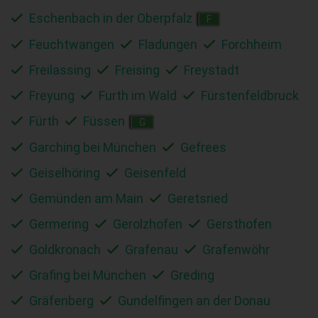
Eschenbach in der Oberpfalz
F
Feuchtwangen
Fladungen
Forchheim
Freilassing
Freising
Freystadt
Freyung
Furth im Wald
Fürstenfeldbruck
Fürth
Füssen
G
Garching bei München
Gefrees
Geiselhöring
Geisenfeld
Gemünden am Main
Geretsried
Germering
Gerolzhofen
Gersthofen
Goldkronach
Grafenau
Grafenwöhr
Grafing bei München
Greding
Gräfenberg
Gundelfingen an der Donau