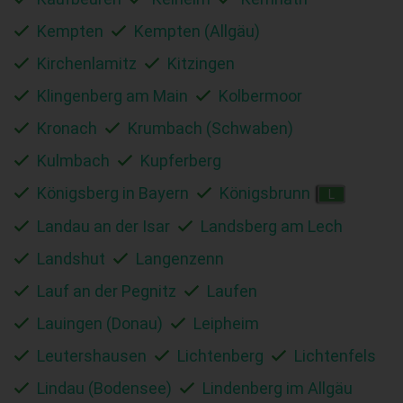
Kempten
Kempten (Allgäu)
Kirchenlamitz
Kitzingen
Klingenberg am Main
Kolbermoor
Kronach
Krumbach (Schwaben)
Kulmbach
Kupferberg
Königsberg in Bayern
Königsbrunn
L
Landau an der Isar
Landsberg am Lech
Landshut
Langenzenn
Lauf an der Pegnitz
Laufen
Lauingen (Donau)
Leipheim
Leutershausen
Lichtenberg
Lichtenfels
Lindau (Bodensee)
Lindenberg im Allgäu