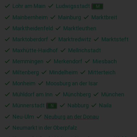
Lohr am Main
Ludwigsstadt
M
Mainbernheim
Mainburg
Marktbreit
Marktheidenfeld
Marktleuthen
Marktoberdorf
Marktredwitz
Marktsteft
Maxhütte-Haidhof
Mellrichstadt
Memmingen
Merkendorf
Miesbach
Miltenberg
Mindelheim
Mitterteich
Monheim
Moosburg an der Isar
Mühldorf am Inn
Münchberg
München
Münnerstadt
Nabburg
Naila
N
Neu-Ulm
Neuburg an der Donau
Neumarkt in der Oberpfalz