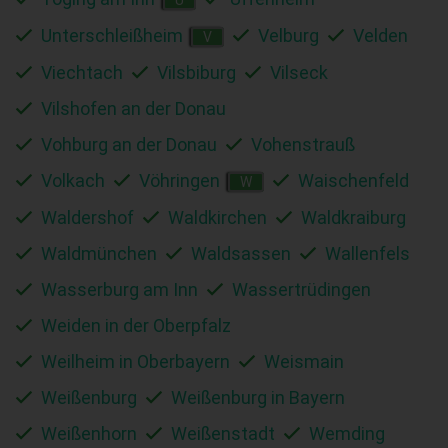
Unterschleißheim
Velburg
Velden
V
Viechtach
Vilsbiburg
Vilseck
Vilshofen an der Donau
Vohburg an der Donau
Vohenstrauß
Volkach
Vöhringen
Waischenfeld
W
Waldershof
Waldkirchen
Waldkraiburg
Waldmünchen
Waldsassen
Wallenfels
Wasserburg am Inn
Wassertrüdingen
Weiden in der Oberpfalz
Weilheim in Oberbayern
Weismain
Weißenburg
Weißenburg in Bayern
Weißenhorn
Weißenstadt
Wemding