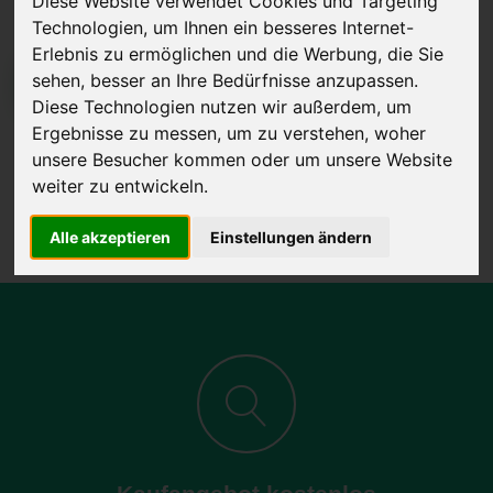
Diese Website verwendet Cookies und Targeting
Technologien, um Ihnen ein besseres Internet-
Erlebnis zu ermöglichen und die Werbung, die Sie
sehen, besser an Ihre Bedürfnisse anzupassen.
JETZT KOSTENLOSE BEWERTUNG
Diese Technologien nutzen wir außerdem, um
Ergebnisse zu messen, um zu verstehen, woher
Kostenloses Angebot
für den Ankauf Ihres Autos inklusive der
unsere Besucher kommen oder um unsere Website
Abholung, auf Wunsch sofort Geld. Ihre Daten werden nicht mit Dritten
weiter zu entwickeln.
geteilt.
Wir garantieren 100% Sicherheit.
Alle akzeptieren
Einstellungen ändern