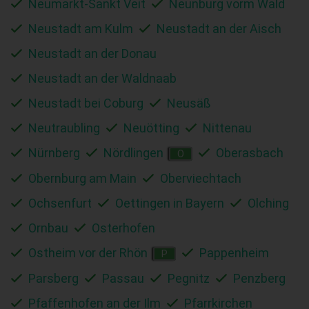
Neumarkt-Sankt Veit
Neunburg vorm Wald
Neustadt am Kulm
Neustadt an der Aisch
Neustadt an der Donau
Neustadt an der Waldnaab
Neustadt bei Coburg
Neusäß
Neutraubling
Neuötting
Nittenau
Nürnberg
Nördlingen
Oberasbach
O
Obernburg am Main
Oberviechtach
Ochsenfurt
Oettingen in Bayern
Olching
Ornbau
Osterhofen
Ostheim vor der Rhön
Pappenheim
P
Parsberg
Passau
Pegnitz
Penzberg
Pfaffenhofen an der Ilm
Pfarrkirchen