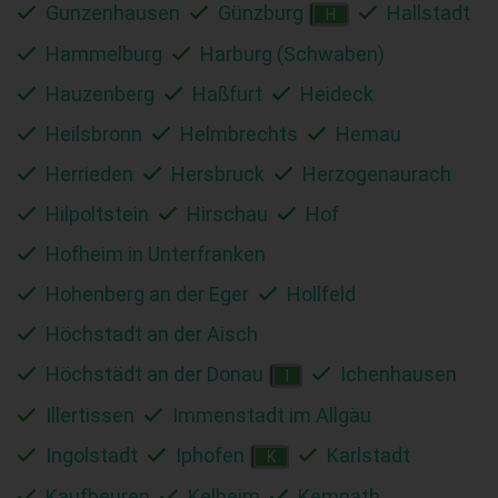
Gunzenhausen
Günzburg
Hallstadt
H
Hammelburg
Harburg (Schwaben)
Hauzenberg
Haßfurt
Heideck
Heilsbronn
Helmbrechts
Hemau
Herrieden
Hersbruck
Herzogenaurach
Hilpoltstein
Hirschau
Hof
Hofheim in Unterfranken
Hohenberg an der Eger
Hollfeld
Höchstadt an der Aisch
Höchstädt an der Donau
Ichenhausen
I
Illertissen
Immenstadt im Allgäu
Ingolstadt
Iphofen
Karlstadt
K
Kaufbeuren
Kelheim
Kemnath