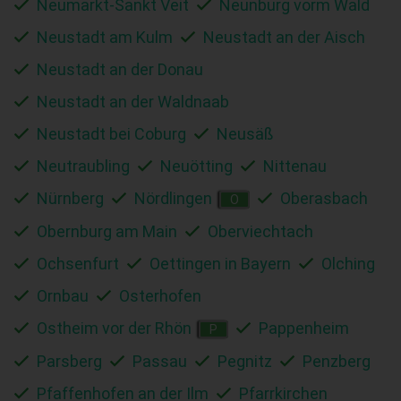
Neumarkt-Sankt Veit
Neunburg vorm Wald
Neustadt am Kulm
Neustadt an der Aisch
Neustadt an der Donau
Neustadt an der Waldnaab
Neustadt bei Coburg
Neusäß
Neutraubling
Neuötting
Nittenau
Nürnberg
Nördlingen
Oberasbach
O
Obernburg am Main
Oberviechtach
Ochsenfurt
Oettingen in Bayern
Olching
Ornbau
Osterhofen
Ostheim vor der Rhön
Pappenheim
P
Parsberg
Passau
Pegnitz
Penzberg
Pfaffenhofen an der Ilm
Pfarrkirchen