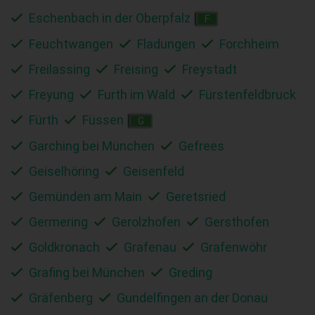
Eschenbach in der Oberpfalz
F
Feuchtwangen
Fladungen
Forchheim
Freilassing
Freising
Freystadt
Freyung
Furth im Wald
Fürstenfeldbruck
Fürth
Füssen
G
Garching bei München
Gefrees
Geiselhöring
Geisenfeld
Gemünden am Main
Geretsried
Germering
Gerolzhofen
Gersthofen
Goldkronach
Grafenau
Grafenwöhr
Grafing bei München
Greding
Gräfenberg
Gundelfingen an der Donau