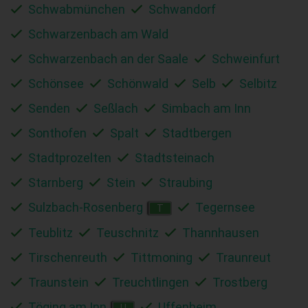
Schwabmünchen
Schwandorf
Schwarzenbach am Wald
Schwarzenbach an der Saale
Schweinfurt
Schönsee
Schönwald
Selb
Selbitz
Senden
Seßlach
Simbach am Inn
Sonthofen
Spalt
Stadtbergen
Stadtprozelten
Stadtsteinach
Starnberg
Stein
Straubing
Sulzbach-Rosenberg
Tegernsee
T
Teublitz
Teuschnitz
Thannhausen
Tirschenreuth
Tittmoning
Traunreut
Traunstein
Treuchtlingen
Trostberg
Töging am Inn
Uffenheim
U