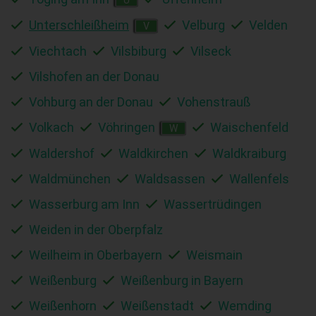
Unterschleißheim
Velburg
Velden
V
Viechtach
Vilsbiburg
Vilseck
Vilshofen an der Donau
Vohburg an der Donau
Vohenstrauß
Volkach
Vöhringen
Waischenfeld
W
Waldershof
Waldkirchen
Waldkraiburg
Waldmünchen
Waldsassen
Wallenfels
Wasserburg am Inn
Wassertrüdingen
Weiden in der Oberpfalz
Weilheim in Oberbayern
Weismain
Weißenburg
Weißenburg in Bayern
Weißenhorn
Weißenstadt
Wemding