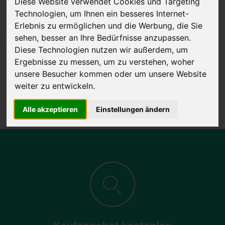
Diese Website verwendet Cookies und Targeting
Technologien, um Ihnen ein besseres Internet-
Erlebnis zu ermöglichen und die Werbung, die Sie
sehen, besser an Ihre Bedürfnisse anzupassen.
JETZT KOSTENLOSE BEWERTUNG
Diese Technologien nutzen wir außerdem, um
Ergebnisse zu messen, um zu verstehen, woher
Kostenloses Angebot
für den Ankauf Ihres Autos inklusive der
unsere Besucher kommen oder um unsere Website
Abholung, auf Wunsch sofort Geld. Ihre Daten werden nicht mit Dritten
weiter zu entwickeln.
geteilt.
Wir garantieren 100% Sicherheit.
Alle akzeptieren
Einstellungen ändern