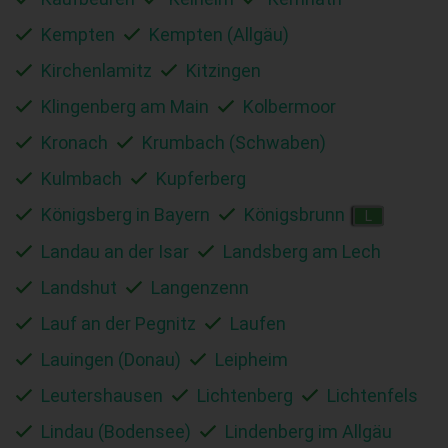
Kempten
Kempten (Allgäu)
Kirchenlamitz
Kitzingen
Klingenberg am Main
Kolbermoor
Kronach
Krumbach (Schwaben)
Kulmbach
Kupferberg
Königsberg in Bayern
Königsbrunn
L
Landau an der Isar
Landsberg am Lech
Landshut
Langenzenn
Lauf an der Pegnitz
Laufen
Lauingen (Donau)
Leipheim
Leutershausen
Lichtenberg
Lichtenfels
Lindau (Bodensee)
Lindenberg im Allgäu