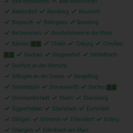
Bad Windsheim
Bad Wörishofen
Baiersdorf
Bamberg
Baunach
Bayreuth
Beilngries
Berching
Betzenstein
Bischofsheim in der Rhön
Bärnau
Cham
Coburg
Creußen
C
Dachau
Deggendorf
Dettelbach
D
Dietfurt an der Altmühl
Dillingen an der Donau
Dingolfing
Dinkelsbühl
Donauwörth
Dorfen
E
Ebermannstadt
Ebern
Ebersberg
Eggenfelden
Eibelstadt
Eichstätt
Ellingen
Eltmann
Erbendorf
Erding
Erlangen
Erlenbach am Main