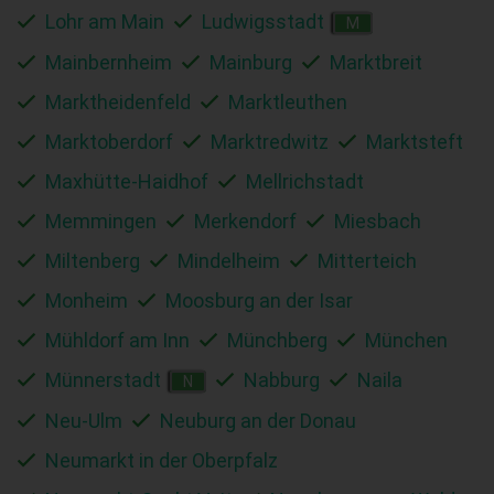
Lohr am Main
Ludwigsstadt
M
Mainbernheim
Mainburg
Marktbreit
Marktheidenfeld
Marktleuthen
Marktoberdorf
Marktredwitz
Marktsteft
Maxhütte-Haidhof
Mellrichstadt
Memmingen
Merkendorf
Miesbach
Miltenberg
Mindelheim
Mitterteich
Monheim
Moosburg an der Isar
Mühldorf am Inn
Münchberg
München
Münnerstadt
Nabburg
Naila
N
Neu-Ulm
Neuburg an der Donau
Neumarkt in der Oberpfalz