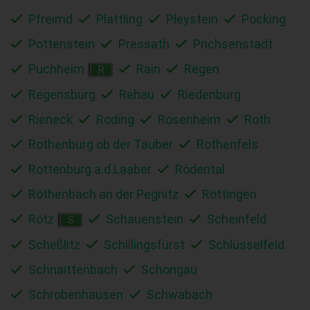
Pfreimd
Plattling
Pleystein
Pocking
Pottenstein
Pressath
Prichsenstadt
Puchheim
Rain
Regen
R
Regensburg
Rehau
Riedenburg
Rieneck
Roding
Rosenheim
Roth
Rothenburg ob der Tauber
Rothenfels
Rottenburg a.d.Laaber
Rödental
Röthenbach an der Pegnitz
Röttingen
Rötz
Schauenstein
Scheinfeld
S
Scheßlitz
Schillingsfürst
Schlüsselfeld
Schnaittenbach
Schongau
Schrobenhausen
Schwabach