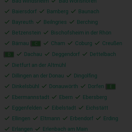
Bad Windsheim
Bad Wörishofen
Baiersdorf
Bamberg
Baunach
Bayreuth
Beilngries
Berching
Betzenstein
Bischofsheim in der Rhön
Bärnau
Cham
Coburg
Creußen
C
Dachau
Deggendorf
Dettelbach
D
Dietfurt an der Altmühl
Dillingen an der Donau
Dingolfing
Dinkelsbühl
Donauwörth
Dorfen
E
Ebermannstadt
Ebern
Ebersberg
Eggenfelden
Eibelstadt
Eichstätt
Ellingen
Eltmann
Erbendorf
Erding
Erlangen
Erlenbach am Main