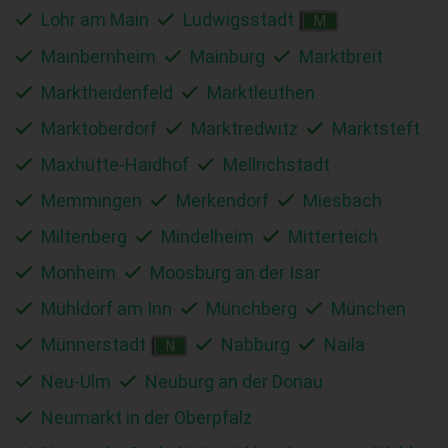
Lohr am Main
Ludwigsstadt
M
Mainbernheim
Mainburg
Marktbreit
Marktheidenfeld
Marktleuthen
Marktoberdorf
Marktredwitz
Marktsteft
Maxhütte-Haidhof
Mellrichstadt
Memmingen
Merkendorf
Miesbach
Miltenberg
Mindelheim
Mitterteich
Monheim
Moosburg an der Isar
Mühldorf am Inn
Münchberg
München
Münnerstadt
Nabburg
Naila
N
Neu-Ulm
Neuburg an der Donau
Neumarkt in der Oberpfalz