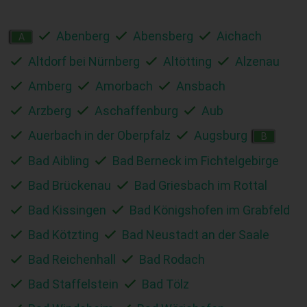
Abenberg
Abensberg
Aichach
A
Altdorf bei Nürnberg
Altötting
Alzenau
Amberg
Amorbach
Ansbach
Arzberg
Aschaffenburg
Aub
Auerbach in der Oberpfalz
Augsburg
B
Bad Aibling
Bad Berneck im Fichtelgebirge
Bad Brückenau
Bad Griesbach im Rottal
Bad Kissingen
Bad Königshofen im Grabfeld
Bad Kötzting
Bad Neustadt an der Saale
Bad Reichenhall
Bad Rodach
Bad Staffelstein
Bad Tölz