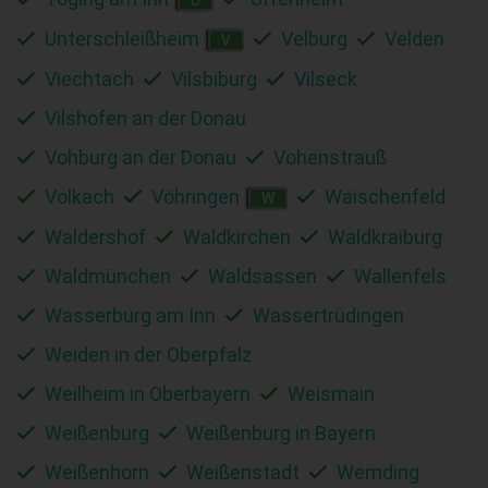
Unterschleißheim
Velburg
Velden
V
Viechtach
Vilsbiburg
Vilseck
Vilshofen an der Donau
Vohburg an der Donau
Vohenstrauß
Volkach
Vöhringen
Waischenfeld
W
Waldershof
Waldkirchen
Waldkraiburg
Waldmünchen
Waldsassen
Wallenfels
Wasserburg am Inn
Wassertrüdingen
Weiden in der Oberpfalz
Weilheim in Oberbayern
Weismain
Weißenburg
Weißenburg in Bayern
Weißenhorn
Weißenstadt
Wemding