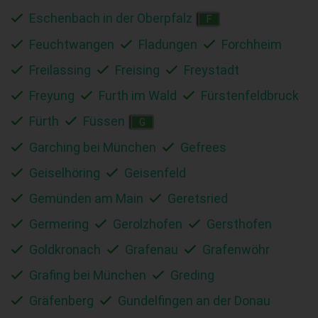
Eschenbach in der Oberpfalz
F
Feuchtwangen
Fladungen
Forchheim
Freilassing
Freising
Freystadt
Freyung
Furth im Wald
Fürstenfeldbruck
Fürth
Füssen
G
Garching bei München
Gefrees
Geiselhöring
Geisenfeld
Gemünden am Main
Geretsried
Germering
Gerolzhofen
Gersthofen
Goldkronach
Grafenau
Grafenwöhr
Grafing bei München
Greding
Gräfenberg
Gundelfingen an der Donau