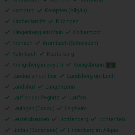
Kempten
Kempten (Allgäu)
Kirchenlamitz
Kitzingen
Klingenberg am Main
Kolbermoor
Kronach
Krumbach (Schwaben)
Kulmbach
Kupferberg
Königsberg in Bayern
Königsbrunn
L
Landau an der Isar
Landsberg am Lech
Landshut
Langenzenn
Lauf an der Pegnitz
Laufen
Lauingen (Donau)
Leipheim
Leutershausen
Lichtenberg
Lichtenfels
Lindau (Bodensee)
Lindenberg im Allgäu