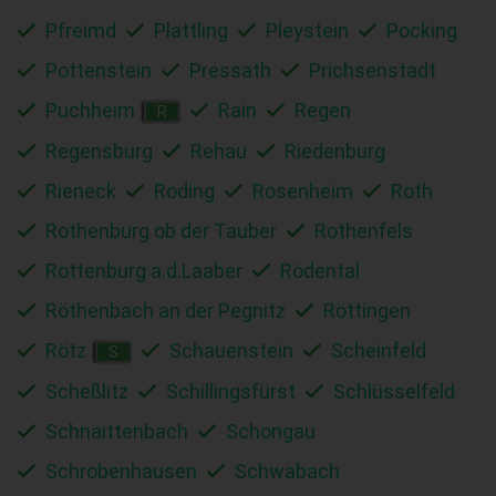
Pfreimd
Plattling
Pleystein
Pocking
Pottenstein
Pressath
Prichsenstadt
Puchheim
Rain
Regen
R
Regensburg
Rehau
Riedenburg
Rieneck
Roding
Rosenheim
Roth
Rothenburg ob der Tauber
Rothenfels
Rottenburg a.d.Laaber
Rödental
Röthenbach an der Pegnitz
Röttingen
Rötz
Schauenstein
Scheinfeld
S
Scheßlitz
Schillingsfürst
Schlüsselfeld
Schnaittenbach
Schongau
Schrobenhausen
Schwabach