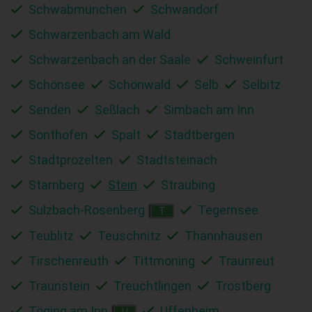
Schwabmünchen
Schwandorf
Schwarzenbach am Wald
Schwarzenbach an der Saale
Schweinfurt
Schönsee
Schönwald
Selb
Selbitz
Senden
Seßlach
Simbach am Inn
Sonthofen
Spalt
Stadtbergen
Stadtprozelten
Stadtsteinach
Starnberg
Stein
Straubing
Sulzbach-Rosenberg
Tegernsee
T
Teublitz
Teuschnitz
Thannhausen
Tirschenreuth
Tittmoning
Traunreut
Traunstein
Treuchtlingen
Trostberg
Töging am Inn
Uffenheim
U