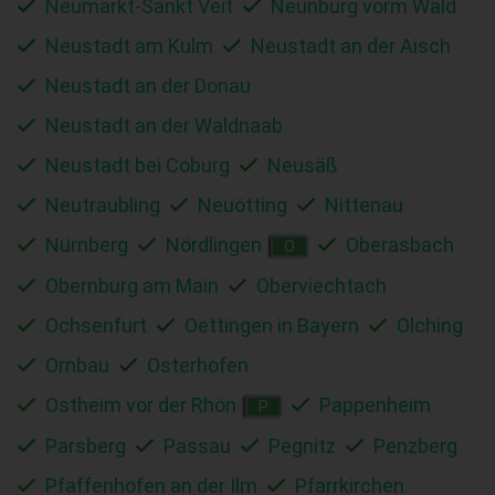
Neumarkt-Sankt Veit
Neunburg vorm Wald
Neustadt am Kulm
Neustadt an der Aisch
Neustadt an der Donau
Neustadt an der Waldnaab
Neustadt bei Coburg
Neusäß
Neutraubling
Neuötting
Nittenau
Nürnberg
Nördlingen
Oberasbach
O
Obernburg am Main
Oberviechtach
Ochsenfurt
Oettingen in Bayern
Olching
Ornbau
Osterhofen
Ostheim vor der Rhön
Pappenheim
P
Parsberg
Passau
Pegnitz
Penzberg
Pfaffenhofen an der Ilm
Pfarrkirchen