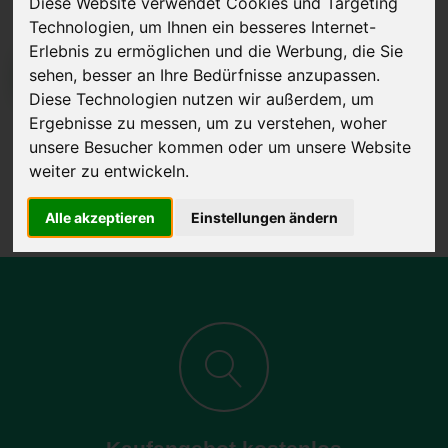
Diese Website verwendet Cookies und Targeting
Technologien, um Ihnen ein besseres Internet-
Erlebnis zu ermöglichen und die Werbung, die Sie
sehen, besser an Ihre Bedürfnisse anzupassen.
JETZT KOSTENLOSE BEWERTUNG
Diese Technologien nutzen wir außerdem, um
Ergebnisse zu messen, um zu verstehen, woher
Kostenloses Angebot
für den Ankauf Ihres Autos inklusive der
unsere Besucher kommen oder um unsere Website
Abholung, auf Wunsch sofort Geld. Ihre Daten werden nicht mit Dritten
weiter zu entwickeln.
geteilt.
Wir garantieren 100% Sicherheit.
Alle akzeptieren
Einstellungen ändern