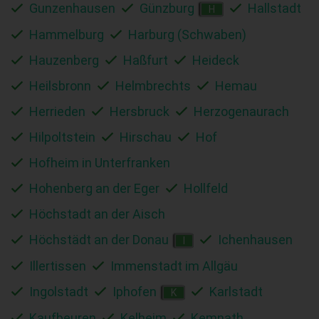
Gunzenhausen
Günzburg
Hallstadt
H
Hammelburg
Harburg (Schwaben)
Hauzenberg
Haßfurt
Heideck
Heilsbronn
Helmbrechts
Hemau
Herrieden
Hersbruck
Herzogenaurach
Hilpoltstein
Hirschau
Hof
Hofheim in Unterfranken
Hohenberg an der Eger
Hollfeld
Höchstadt an der Aisch
Höchstädt an der Donau
Ichenhausen
I
Illertissen
Immenstadt im Allgäu
Ingolstadt
Iphofen
Karlstadt
K
Kaufbeuren
Kelheim
Kemnath