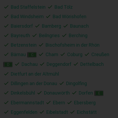
Bad Staffelstein
Bad Tölz
Bad Windsheim
Bad Wörishofen
Baiersdorf
Bamberg
Baunach
Bayreuth
Beilngries
Berching
Betzenstein
Bischofsheim in der Rhön
Bärnau
Cham
Coburg
Creußen
C
Dachau
Deggendorf
Dettelbach
D
Dietfurt an der Altmühl
Dillingen an der Donau
Dingolfing
Dinkelsbühl
Donauwörth
Dorfen
E
Ebermannstadt
Ebern
Ebersberg
Eggenfelden
Eibelstadt
Eichstätt