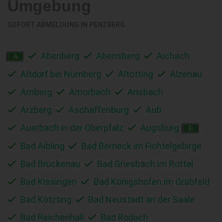
Umgebung
SOFORT ABMELDUNG IN
PENZBERG
Abenberg
Abensberg
Aichach
A
Altdorf bei Nürnberg
Altötting
Alzenau
Amberg
Amorbach
Ansbach
Arzberg
Aschaffenburg
Aub
Auerbach in der Oberpfalz
Augsburg
B
Bad Aibling
Bad Berneck im Fichtelgebirge
Bad Brückenau
Bad Griesbach im Rottal
Bad Kissingen
Bad Königshofen im Grabfeld
Bad Kötzting
Bad Neustadt an der Saale
Bad Reichenhall
Bad Rodach