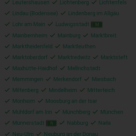
Leutershausen
Lichtenberg
Lichtenfels
Lindau (Bodensee)
Lindenberg im Allgäu
Lohr am Main
Ludwigsstadt
M
Mainbernheim
Mainburg
Marktbreit
Marktheidenfeld
Marktleuthen
Marktoberdorf
Marktredwitz
Marktsteft
Maxhütte-Haidhof
Mellrichstadt
Memmingen
Merkendorf
Miesbach
Miltenberg
Mindelheim
Mitterteich
Monheim
Moosburg an der Isar
Mühldorf am Inn
Münchberg
München
Münnerstadt
Nabburg
Naila
N
Neu-Ulm
Neuburg an der Donau