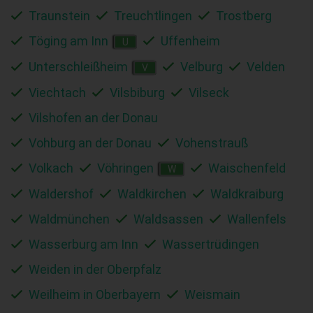
Traunstein
Treuchtlingen
Trostberg
Töging am Inn
Uffenheim
U
Unterschleißheim
Velburg
Velden
V
Viechtach
Vilsbiburg
Vilseck
Vilshofen an der Donau
Vohburg an der Donau
Vohenstrauß
Volkach
Vöhringen
Waischenfeld
W
Waldershof
Waldkirchen
Waldkraiburg
Waldmünchen
Waldsassen
Wallenfels
Wasserburg am Inn
Wassertrüdingen
Weiden in der Oberpfalz
Weilheim in Oberbayern
Weismain