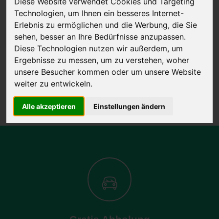
Diese Website verwendet Cookies und Targeting
Technologien, um Ihnen ein besseres Internet-
Erlebnis zu ermöglichen und die Werbung, die Sie
sehen, besser an Ihre Bedürfnisse anzupassen.
JETZT KOSTENLOSE BEWERTUNG
Diese Technologien nutzen wir außerdem, um
Ergebnisse zu messen, um zu verstehen, woher
Kostenloses Angebot
für den Ankauf Ihres Autos inklusive der
unsere Besucher kommen oder um unsere Website
Abholung, auf Wunsch sofort Geld. Ihre Daten werden nicht mit Dritten
weiter zu entwickeln.
geteilt.
Wir garantieren 100% Sicherheit.
Alle akzeptieren
Einstellungen ändern