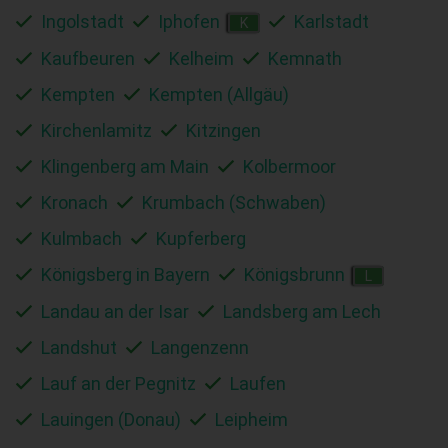
Ingolstadt
Iphofen
Karlstadt
K
Kaufbeuren
Kelheim
Kemnath
Kempten
Kempten (Allgäu)
Kirchenlamitz
Kitzingen
Klingenberg am Main
Kolbermoor
Kronach
Krumbach (Schwaben)
Kulmbach
Kupferberg
Königsberg in Bayern
Königsbrunn
L
Landau an der Isar
Landsberg am Lech
Landshut
Langenzenn
Lauf an der Pegnitz
Laufen
Lauingen (Donau)
Leipheim