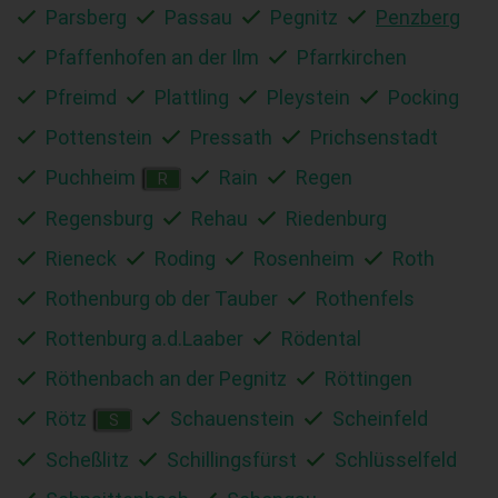
Parsberg
Passau
Pegnitz
Penzberg
Pfaffenhofen an der Ilm
Pfarrkirchen
Pfreimd
Plattling
Pleystein
Pocking
Pottenstein
Pressath
Prichsenstadt
Puchheim
Rain
Regen
R
Regensburg
Rehau
Riedenburg
Rieneck
Roding
Rosenheim
Roth
Rothenburg ob der Tauber
Rothenfels
Rottenburg a.d.Laaber
Rödental
Röthenbach an der Pegnitz
Röttingen
Rötz
Schauenstein
Scheinfeld
S
Scheßlitz
Schillingsfürst
Schlüsselfeld