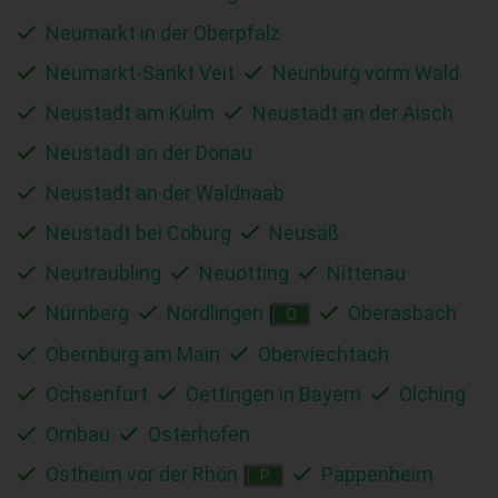
Neumarkt in der Oberpfalz
Neumarkt-Sankt Veit
Neunburg vorm Wald
Neustadt am Kulm
Neustadt an der Aisch
Neustadt an der Donau
Neustadt an der Waldnaab
Neustadt bei Coburg
Neusäß
Neutraubling
Neuötting
Nittenau
Nürnberg
Nördlingen
Oberasbach
O
Obernburg am Main
Oberviechtach
Ochsenfurt
Oettingen in Bayern
Olching
Ornbau
Osterhofen
Ostheim vor der Rhön
Pappenheim
P