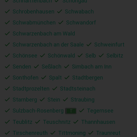
Schnaittenbach
Schongau
Schrobenhausen
Schwabach
Schwabmünchen
Schwandorf
Schwarzenbach am Wald
Schwarzenbach an der Saale
Schweinfurt
Schönsee
Schönwald
Selb
Selbitz
Senden
Seßlach
Simbach am Inn
Sonthofen
Spalt
Stadtbergen
Stadtprozelten
Stadtsteinach
Starnberg
Stein
Straubing
Sulzbach-Rosenberg
Tegernsee
T
Teublitz
Teuschnitz
Thannhausen
Tirschenreuth
Tittmoning
Traunreut