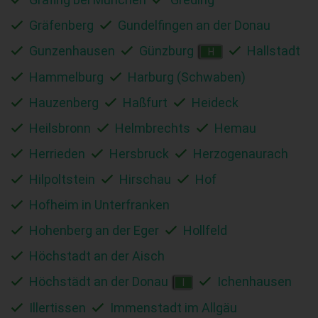
Gräfenberg
Gundelfingen an der Donau
Gunzenhausen
Günzburg
Hallstadt
H
Hammelburg
Harburg (Schwaben)
Hauzenberg
Haßfurt
Heideck
Heilsbronn
Helmbrechts
Hemau
Herrieden
Hersbruck
Herzogenaurach
Hilpoltstein
Hirschau
Hof
Hofheim in Unterfranken
Hohenberg an der Eger
Hollfeld
Höchstadt an der Aisch
Höchstädt an der Donau
Ichenhausen
I
Illertissen
Immenstadt im Allgäu