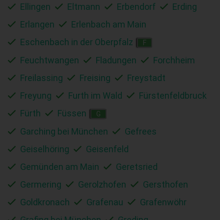
Ellingen
Eltmann
Erbendorf
Erding
Erlangen
Erlenbach am Main
Eschenbach in der Oberpfalz
F
Feuchtwangen
Fladungen
Forchheim
Freilassing
Freising
Freystadt
Freyung
Furth im Wald
Fürstenfeldbruck
Fürth
Füssen
G
Garching bei München
Gefrees
Geiselhöring
Geisenfeld
Gemünden am Main
Geretsried
Germering
Gerolzhofen
Gersthofen
Goldkronach
Grafenau
Grafenwöhr
Grafing bei München
Greding