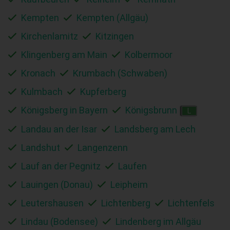
Kempten
Kempten (Allgäu)
Kirchenlamitz
Kitzingen
Klingenberg am Main
Kolbermoor
Kronach
Krumbach (Schwaben)
Kulmbach
Kupferberg
Königsberg in Bayern
Königsbrunn
L
Landau an der Isar
Landsberg am Lech
Landshut
Langenzenn
Lauf an der Pegnitz
Laufen
Lauingen (Donau)
Leipheim
Leutershausen
Lichtenberg
Lichtenfels
Lindau (Bodensee)
Lindenberg im Allgäu