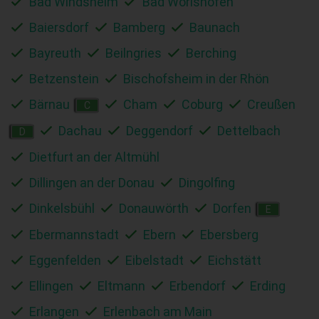
Bad Windsheim
Bad Wörishofen
Baiersdorf
Bamberg
Baunach
Bayreuth
Beilngries
Berching
Betzenstein
Bischofsheim in der Rhön
Bärnau
Cham
Coburg
Creußen
C
Dachau
Deggendorf
Dettelbach
D
Dietfurt an der Altmühl
Dillingen an der Donau
Dingolfing
Dinkelsbühl
Donauwörth
Dorfen
E
Ebermannstadt
Ebern
Ebersberg
Eggenfelden
Eibelstadt
Eichstätt
Ellingen
Eltmann
Erbendorf
Erding
Erlangen
Erlenbach am Main