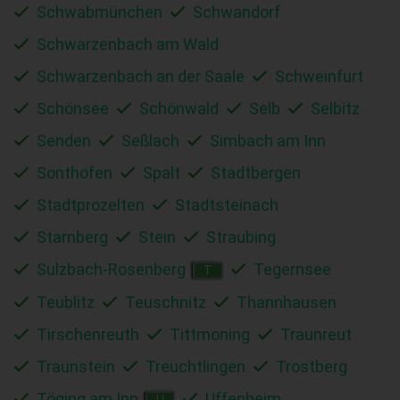
Schwabmünchen
Schwandorf
Schwarzenbach am Wald
Schwarzenbach an der Saale
Schweinfurt
Schönsee
Schönwald
Selb
Selbitz
Senden
Seßlach
Simbach am Inn
Sonthofen
Spalt
Stadtbergen
Stadtprozelten
Stadtsteinach
Starnberg
Stein
Straubing
Sulzbach-Rosenberg
Tegernsee
T
Teublitz
Teuschnitz
Thannhausen
Tirschenreuth
Tittmoning
Traunreut
Traunstein
Treuchtlingen
Trostberg
Töging am Inn
Uffenheim
U