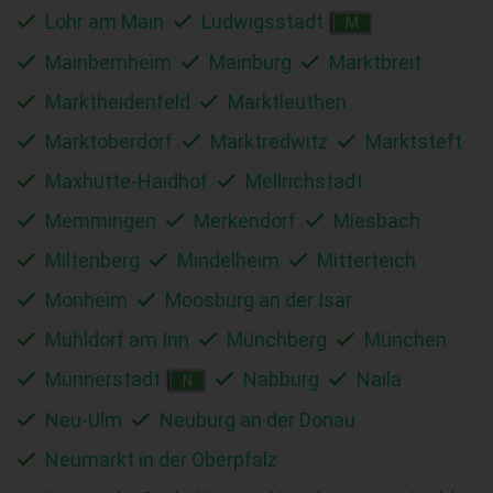
Lohr am Main
Ludwigsstadt
M
Mainbernheim
Mainburg
Marktbreit
Marktheidenfeld
Marktleuthen
Marktoberdorf
Marktredwitz
Marktsteft
Maxhütte-Haidhof
Mellrichstadt
Memmingen
Merkendorf
Miesbach
Miltenberg
Mindelheim
Mitterteich
Monheim
Moosburg an der Isar
Mühldorf am Inn
Münchberg
München
Münnerstadt
Nabburg
Naila
N
Neu-Ulm
Neuburg an der Donau
Neumarkt in der Oberpfalz