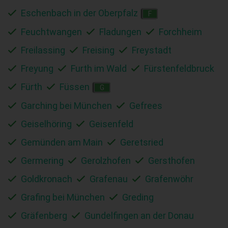
Eschenbach in der Oberpfalz
F
Feuchtwangen
Fladungen
Forchheim
Freilassing
Freising
Freystadt
Freyung
Furth im Wald
Fürstenfeldbruck
Fürth
Füssen
G
Garching bei München
Gefrees
Geiselhöring
Geisenfeld
Gemünden am Main
Geretsried
Germering
Gerolzhofen
Gersthofen
Goldkronach
Grafenau
Grafenwöhr
Grafing bei München
Greding
Gräfenberg
Gundelfingen an der Donau