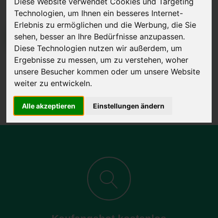
Diese Website verwendet Cookies und Targeting
Technologien, um Ihnen ein besseres Internet-
Erlebnis zu ermöglichen und die Werbung, die Sie
sehen, besser an Ihre Bedürfnisse anzupassen.
JETZT KOSTENLOSE BEWERTUNG
Diese Technologien nutzen wir außerdem, um
Ergebnisse zu messen, um zu verstehen, woher
Kostenloses Angebot
für den Ankauf Ihres Autos inklusive der
unsere Besucher kommen oder um unsere Website
Abholung, auf Wunsch sofort Geld. Ihre Daten werden nicht mit Dritten
weiter zu entwickeln.
geteilt.
Wir garantieren 100% Sicherheit.
Alle akzeptieren
Einstellungen ändern