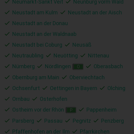
Neumarkt-Sankt Veit
Neunburg vorm Wald
Neustadt am Kulm
Neustadt an der Aisch
Neustadt an der Donau
Neustadt an der Waldnaab
Neustadt bei Coburg
Neusäß
Neutraubling
Neuötting
Nittenau
Nürnberg
Nördlingen
Oberasbach
O
Obernburg am Main
Oberviechtach
Ochsenfurt
Oettingen in Bayern
Olching
Ornbau
Osterhofen
Ostheim vor der Rhön
Pappenheim
P
Parsberg
Passau
Pegnitz
Penzberg
Pfaffenhofen an der Ilm
Pfarrkirchen