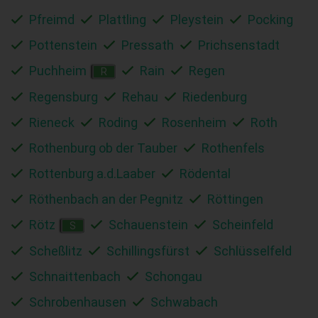
Pfreimd
Plattling
Pleystein
Pocking
Pottenstein
Pressath
Prichsenstadt
Puchheim
Rain
Regen
R
Regensburg
Rehau
Riedenburg
Rieneck
Roding
Rosenheim
Roth
Rothenburg ob der Tauber
Rothenfels
Rottenburg a.d.Laaber
Rödental
Röthenbach an der Pegnitz
Röttingen
Rötz
Schauenstein
Scheinfeld
S
Scheßlitz
Schillingsfürst
Schlüsselfeld
Schnaittenbach
Schongau
Schrobenhausen
Schwabach