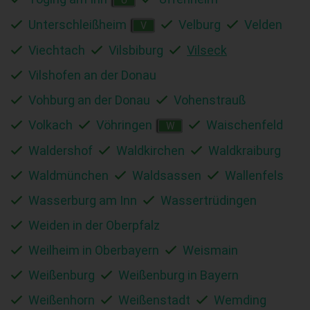
Unterschleißheim
Velburg
Velden
V
Viechtach
Vilsbiburg
Vilseck
Vilshofen an der Donau
Vohburg an der Donau
Vohenstrauß
Volkach
Vöhringen
Waischenfeld
W
Waldershof
Waldkirchen
Waldkraiburg
Waldmünchen
Waldsassen
Wallenfels
Wasserburg am Inn
Wassertrüdingen
Weiden in der Oberpfalz
Weilheim in Oberbayern
Weismain
Weißenburg
Weißenburg in Bayern
Weißenhorn
Weißenstadt
Wemding