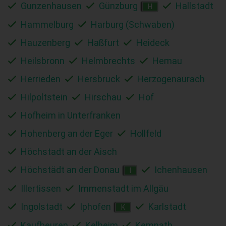
Gunzenhausen
Günzburg
Hallstadt
H
Hammelburg
Harburg (Schwaben)
Hauzenberg
Haßfurt
Heideck
Heilsbronn
Helmbrechts
Hemau
Herrieden
Hersbruck
Herzogenaurach
Hilpoltstein
Hirschau
Hof
Hofheim in Unterfranken
Hohenberg an der Eger
Hollfeld
Höchstadt an der Aisch
Höchstädt an der Donau
Ichenhausen
I
Illertissen
Immenstadt im Allgäu
Ingolstadt
Iphofen
Karlstadt
K
Kaufbeuren
Kelheim
Kemnath