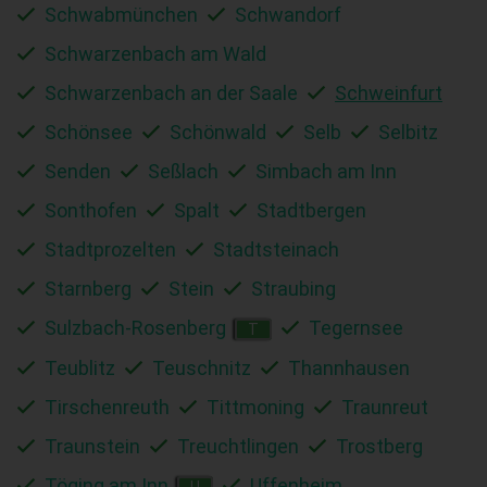
Schwabmünchen
Schwandorf
Schwarzenbach am Wald
Schwarzenbach an der Saale
Schweinfurt
Schönsee
Schönwald
Selb
Selbitz
Senden
Seßlach
Simbach am Inn
Sonthofen
Spalt
Stadtbergen
Stadtprozelten
Stadtsteinach
Starnberg
Stein
Straubing
Sulzbach-Rosenberg
Tegernsee
T
Teublitz
Teuschnitz
Thannhausen
Tirschenreuth
Tittmoning
Traunreut
Traunstein
Treuchtlingen
Trostberg
Töging am Inn
Uffenheim
U