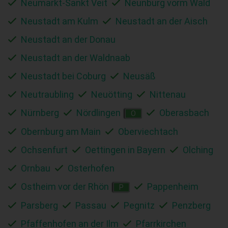
Neumarkt-Sankt Veit
Neunburg vorm Wald
Neustadt am Kulm
Neustadt an der Aisch
Neustadt an der Donau
Neustadt an der Waldnaab
Neustadt bei Coburg
Neusäß
Neutraubling
Neuötting
Nittenau
Nürnberg
Nördlingen
Oberasbach
O
Obernburg am Main
Oberviechtach
Ochsenfurt
Oettingen in Bayern
Olching
Ornbau
Osterhofen
Ostheim vor der Rhön
Pappenheim
P
Parsberg
Passau
Pegnitz
Penzberg
Pfaffenhofen an der Ilm
Pfarrkirchen