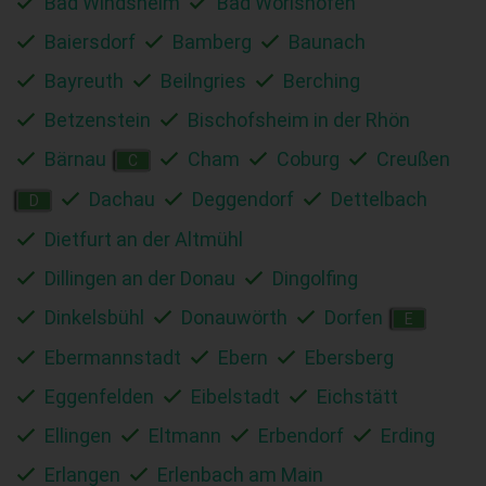
Bad Windsheim
Bad Wörishofen
Baiersdorf
Bamberg
Baunach
Bayreuth
Beilngries
Berching
Betzenstein
Bischofsheim in der Rhön
Bärnau
Cham
Coburg
Creußen
C
Dachau
Deggendorf
Dettelbach
D
Dietfurt an der Altmühl
Dillingen an der Donau
Dingolfing
Dinkelsbühl
Donauwörth
Dorfen
E
Ebermannstadt
Ebern
Ebersberg
Eggenfelden
Eibelstadt
Eichstätt
Ellingen
Eltmann
Erbendorf
Erding
Erlangen
Erlenbach am Main