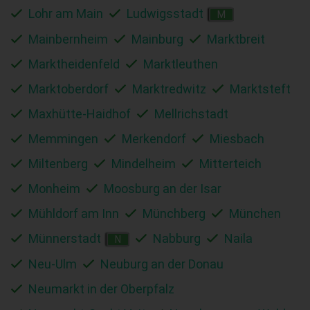
Lohr am Main
Ludwigsstadt
M
Mainbernheim
Mainburg
Marktbreit
Marktheidenfeld
Marktleuthen
Marktoberdorf
Marktredwitz
Marktsteft
Maxhütte-Haidhof
Mellrichstadt
Memmingen
Merkendorf
Miesbach
Miltenberg
Mindelheim
Mitterteich
Monheim
Moosburg an der Isar
Mühldorf am Inn
Münchberg
München
Münnerstadt
Nabburg
Naila
N
Neu-Ulm
Neuburg an der Donau
Neumarkt in der Oberpfalz