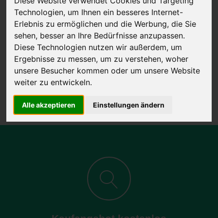
Diese Website verwendet Cookies und Targeting
Technologien, um Ihnen ein besseres Internet-
Erlebnis zu ermöglichen und die Werbung, die Sie
sehen, besser an Ihre Bedürfnisse anzupassen.
JETZT KOSTENLOSE BEWERTUNG
Diese Technologien nutzen wir außerdem, um
Ergebnisse zu messen, um zu verstehen, woher
Kostenloses Angebot
für den Ankauf Ihres Autos inklusive der
unsere Besucher kommen oder um unsere Website
Abholung, auf Wunsch sofort Geld. Ihre Daten werden nicht mit Dritten
weiter zu entwickeln.
geteilt.
Wir garantieren 100% Sicherheit.
Alle akzeptieren
Einstellungen ändern