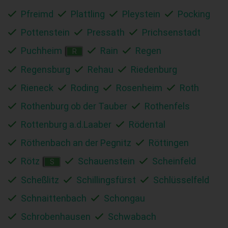
Pfreimd
Plattling
Pleystein
Pocking
Pottenstein
Pressath
Prichsenstadt
Puchheim
Rain
Regen
R
Regensburg
Rehau
Riedenburg
Rieneck
Roding
Rosenheim
Roth
Rothenburg ob der Tauber
Rothenfels
Rottenburg a.d.Laaber
Rödental
Röthenbach an der Pegnitz
Röttingen
Rötz
Schauenstein
Scheinfeld
S
Scheßlitz
Schillingsfürst
Schlüsselfeld
Schnaittenbach
Schongau
Schrobenhausen
Schwabach