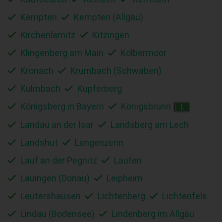
Kempten
Kempten (Allgäu)
Kirchenlamitz
Kitzingen
Klingenberg am Main
Kolbermoor
Kronach
Krumbach (Schwaben)
Kulmbach
Kupferberg
Königsberg in Bayern
Königsbrunn
L
Landau an der Isar
Landsberg am Lech
Landshut
Langenzenn
Lauf an der Pegnitz
Laufen
Lauingen (Donau)
Leipheim
Leutershausen
Lichtenberg
Lichtenfels
Lindau (Bodensee)
Lindenberg im Allgäu