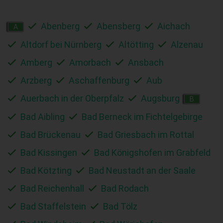
Abenberg
Abensberg
Aichach
A
Altdorf bei Nürnberg
Altötting
Alzenau
Amberg
Amorbach
Ansbach
Arzberg
Aschaffenburg
Aub
Auerbach in der Oberpfalz
Augsburg
B
Bad Aibling
Bad Berneck im Fichtelgebirge
Bad Brückenau
Bad Griesbach im Rottal
Bad Kissingen
Bad Königshofen im Grabfeld
Bad Kötzting
Bad Neustadt an der Saale
Bad Reichenhall
Bad Rodach
Bad Staffelstein
Bad Tölz