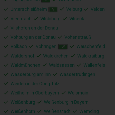
Unterschleißheim
Velburg
Velden
V
Viechtach
Vilsbiburg
Vilseck
Vilshofen an der Donau
Vohburg an der Donau
Vohenstrauß
Volkach
Vöhringen
Waischenfeld
W
Waldershof
Waldkirchen
Waldkraiburg
Waldmünchen
Waldsassen
Wallenfels
Wasserburg am Inn
Wassertrüdingen
Weiden in der Oberpfalz
Weilheim in Oberbayern
Weismain
Weißenburg
Weißenburg in Bayern
Weißenhorn
Weißenstadt
Wemding