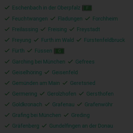
Eschenbach in der Oberpfalz
F
Feuchtwangen
Fladungen
Forchheim
Freilassing
Freising
Freystadt
Freyung
Furth im Wald
Fürstenfeldbruck
Fürth
Füssen
G
Garching bei München
Gefrees
Geiselhöring
Geisenfeld
Gemünden am Main
Geretsried
Germering
Gerolzhofen
Gersthofen
Goldkronach
Grafenau
Grafenwöhr
Grafing bei München
Greding
Gräfenberg
Gundelfingen an der Donau