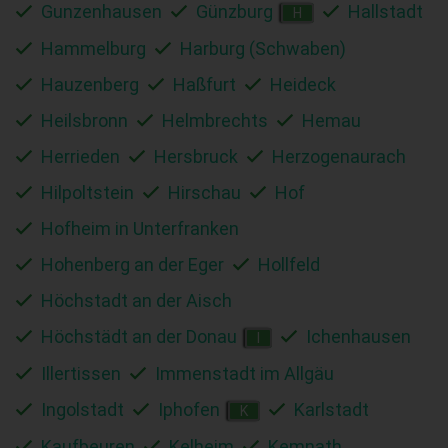
Gunzenhausen
Günzburg
Hallstadt
H
Hammelburg
Harburg (Schwaben)
Hauzenberg
Haßfurt
Heideck
Heilsbronn
Helmbrechts
Hemau
Herrieden
Hersbruck
Herzogenaurach
Hilpoltstein
Hirschau
Hof
Hofheim in Unterfranken
Hohenberg an der Eger
Hollfeld
Höchstadt an der Aisch
Höchstädt an der Donau
Ichenhausen
I
Illertissen
Immenstadt im Allgäu
Ingolstadt
Iphofen
Karlstadt
K
Kaufbeuren
Kelheim
Kemnath