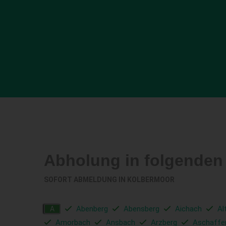
Abholung in folgenden
SOFORT ABMELDUNG IN
KOLBERMOOR
Abenberg
Abensberg
Aichach
Al
A
Amorbach
Ansbach
Arzberg
Aschaffe