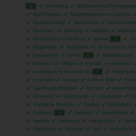
Bad Aibling
Bad Berneck im Fichtelgebirg
B
Bad Kissingen
Bad Königshofen im Grabfeld
Bad Reichenhall
Bad Rodach
Bad Staffelst
Baiersdorf
Bamberg
Baunach
Bayreuth
Bischofsheim in der Rhön
Bärnau
C
C
Deggendorf
Dettelbach
Dietfurt an der Alt
Donauwörth
Dorfen
Ebermannstadt
E
Eichstätt
Ellingen
Eltmann
Erbendorf
Eschenbach in der Oberpfalz
Feuchtwan
F
Freystadt
Freyung
Furth im Wald
Fürst
Garching bei München
Gefrees
Geiselhörin
Germering
Gerolzhofen
Gersthofen
Go
Grafing bei München
Greding
Gräfenberg
Günzburg
Hallstadt
Hammelburg
H
Heideck
Heilsbronn
Helmbrechts
Hema
Hilpoltstein
Hirschau
Hof
Hofheim in U