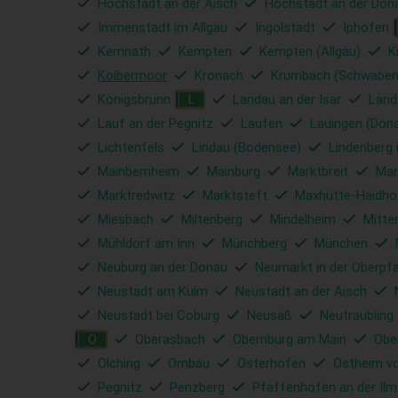
Höchstadt an der Aisch
Höchstädt an der Don
Immenstadt im Allgäu
Ingolstadt
Iphofen
Kemnath
Kempten
Kempten (Allgäu)
K
Kolbermoor
Kronach
Krumbach (Schwaben
Königsbrunn
Landau an der Isar
Land
L
Lauf an der Pegnitz
Laufen
Lauingen (Don
Lichtenfels
Lindau (Bodensee)
Lindenberg 
Mainbernheim
Mainburg
Marktbreit
Mar
Marktredwitz
Marktsteft
Maxhütte-Haidho
Miesbach
Miltenberg
Mindelheim
Mitte
Mühldorf am Inn
Münchberg
München
Neuburg an der Donau
Neumarkt in der Oberpfa
Neustadt am Kulm
Neustadt an der Aisch
Neustadt bei Coburg
Neusäß
Neutraubling
Oberasbach
Obernburg am Main
Obe
O
Olching
Ornbau
Osterhofen
Ostheim vo
Pegnitz
Penzberg
Pfaffenhofen an der Ilm