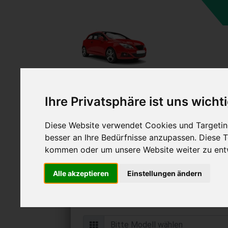
Ihre Privatsphäre ist uns wicht
Diese Website verwendet Cookies und Targeting
Auto verkaufen in Kolbe
besser an Ihre Bedürfnisse anzupassen. Diese
(Deutschland
kommen oder um unsere Website weiter zu ent
Online Auto verkaufen & grati
Alle akzeptieren
Einstellungen ändern
Auf Wunsch sofort Geld für Ihr Au