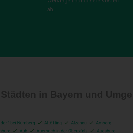
Werktagen auf unsere Kosten
ab.
 Städten in Bayern und Umg
tdorf bei Nürnberg
Altötting
Alzenau
Amberg
nburg
Aub
Auerbach in der Oberpfalz
Augsburg