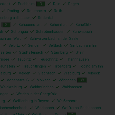
nstadt
Puchheim
Rain
Regen
R
Roding
Rosenheim
Roth
enburg a.d.Laaber
Rödental
Schauenstein
Scheinfeld
Scheßlitz
S
ch
Schongau
Schrobenhausen
Schwabach
ach am Wald
Schwarzenbach an der Saale
b
Selbitz
Senden
Seßlach
Simbach am Inn
ozelten
Stadtsteinach
Starnberg
Stein
rnsee
Teublitz
Teuschnitz
Thannhausen
raunstein
Treuchtlingen
Trostberg
Töging am Inn
elburg
Velden
Viechtach
Vilsbiburg
Vilseck
Vohenstrauß
Volkach
Vöhringen
W
Waldkraiburg
Waldmünchen
Waldsassen
ingen
Weiden in der Oberpfalz
urg
Weißenburg in Bayern
Weißenhorn
ischeschenbach
Windsbach
Wolframs-Eschenbach
örth am Main
Wörth an der Donau
Z