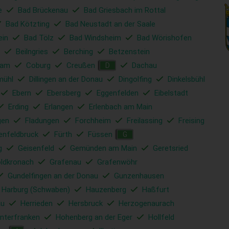
e
Bad Brückenau
Bad Griesbach im Rottal
Bad Kötzting
Bad Neustadt an der Saale
ein
Bad Tölz
Bad Windsheim
Bad Wörishofen
Beilngries
Berching
Betzenstein
ham
Coburg
Creußen
Dachau
D
mühl
Dillingen an der Donau
Dingolfing
Dinkelsbühl
Ebern
Ebersberg
Eggenfelden
Eibelstadt
Erding
Erlangen
Erlenbach am Main
gen
Fladungen
Forchheim
Freilassing
Freising
enfeldbruck
Fürth
Füssen
G
g
Geisenfeld
Gemünden am Main
Geretsried
ldkronach
Grafenau
Grafenwöhr
Gundelfingen an der Donau
Gunzenhausen
Harburg (Schwaben)
Hauzenberg
Haßfurt
u
Herrieden
Hersbruck
Herzogenaurach
nterfranken
Hohenberg an der Eger
Hollfeld