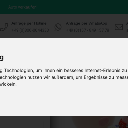
Auto verkaufen!
Anfrage per Hotline
Anfrage per WhatsApp
+49 (0)800-0044333
+49 (0)157 - 849 157 78
HOME
KONTAKT
ABLAUF
AUT
ig
 Technologien, um Ihnen ein besseres Internet-Erlebnis zu
rmoor Bayern
 Technologien nutzen wir außerdem, um Ergebnisse zu mess
)
wickeln.
s abholen lassen
to erhalten