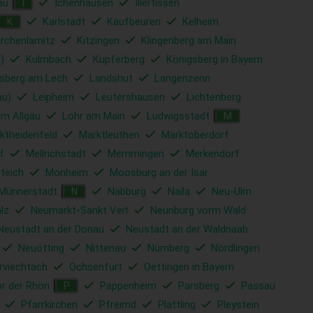
au
Ichenhausen
Illertissen
I
Karlstadt
Kaufbeuren
Kelheim
K
irchenlamitz
Kitzingen
Klingenberg am Main
)
Kulmbach
Kupferberg
Königsberg in Bayern
sberg am Lech
Landshut
Langenzenn
au)
Leipheim
Leutershausen
Lichtenberg
im Allgäu
Lohr am Main
Ludwigsstadt
M
ktheidenfeld
Marktleuthen
Marktoberdorf
f
Mellrichstadt
Memmingen
Merkendorf
rteich
Monheim
Moosburg an der Isar
Münnerstadt
Nabburg
Naila
Neu-Ulm
N
lz
Neumarkt-Sankt Veit
Neunburg vorm Wald
Neustadt an der Donau
Neustadt an der Waldnaab
Neuötting
Nittenau
Nürnberg
Nördlingen
rviechtach
Ochsenfurt
Oettingen in Bayern
r der Rhön
Pappenheim
Parsberg
Passau
P
Pfarrkirchen
Pfreimd
Plattling
Pleystein