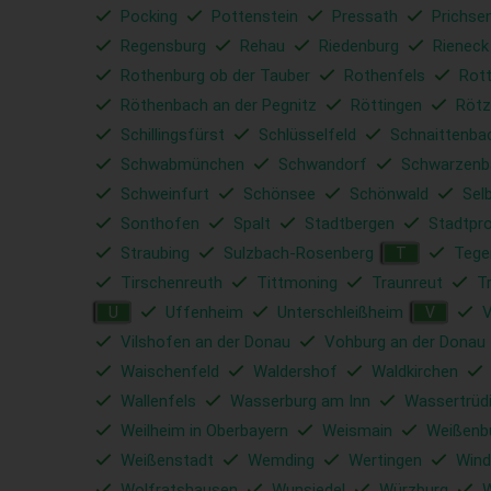
Pocking
Pottenstein
Pressath
Prichse
Regensburg
Rehau
Riedenburg
Rieneck
Rothenburg ob der Tauber
Rothenfels
Rott
Röthenbach an der Pegnitz
Röttingen
Rötz
Schillingsfürst
Schlüsselfeld
Schnaittenba
Schwabmünchen
Schwandorf
Schwarzenb
Schweinfurt
Schönsee
Schönwald
Sel
Sonthofen
Spalt
Stadtbergen
Stadtpr
Straubing
Sulzbach-Rosenberg
Tege
T
Tirschenreuth
Tittmoning
Traunreut
T
Uffenheim
Unterschleißheim
V
U
V
Vilshofen an der Donau
Vohburg an der Donau
Waischenfeld
Waldershof
Waldkirchen
Wallenfels
Wasserburg am Inn
Wassertrüd
Weilheim in Oberbayern
Weismain
Weißenb
Weißenstadt
Wemding
Wertingen
Wind
Wolfratshausen
Wunsiedel
Würzburg
W