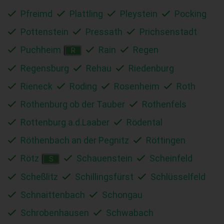
Pfreimd
Plattling
Pleystein
Pocking
Pottenstein
Pressath
Prichsenstadt
Puchheim
Rain
Regen
R
Regensburg
Rehau
Riedenburg
Rieneck
Roding
Rosenheim
Roth
Rothenburg ob der Tauber
Rothenfels
Rottenburg a.d.Laaber
Rödental
Röthenbach an der Pegnitz
Röttingen
Rötz
Schauenstein
Scheinfeld
S
Scheßlitz
Schillingsfürst
Schlüsselfeld
Schnaittenbach
Schongau
Schrobenhausen
Schwabach