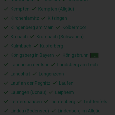
Kempten
Kempten (Allgäu)
Kirchenlamitz
Kitzingen
Klingenberg am Main
Kolbermoor
Kronach
Krumbach (Schwaben)
Kulmbach
Kupferberg
Königsberg in Bayern
Königsbrunn
L
Landau an der Isar
Landsberg am Lech
Landshut
Langenzenn
Lauf an der Pegnitz
Laufen
Lauingen (Donau)
Leipheim
Leutershausen
Lichtenberg
Lichtenfels
Lindau (Bodensee)
Lindenberg im Allgäu