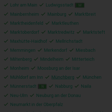
Lohr am Main
Ludwigsstadt
M
Mainbernheim
Mainburg
Marktbreit
Marktheidenfeld
Marktleuthen
Marktoberdorf
Marktredwitz
Marktsteft
Maxhütte-Haidhof
Mellrichstadt
Memmingen
Merkendorf
Miesbach
Miltenberg
Mindelheim
Mitterteich
Monheim
Moosburg an der Isar
Mühldorf am Inn
Münchberg
München
Münnerstadt
Nabburg
Naila
N
Neu-Ulm
Neuburg an der Donau
Neumarkt in der Oberpfalz