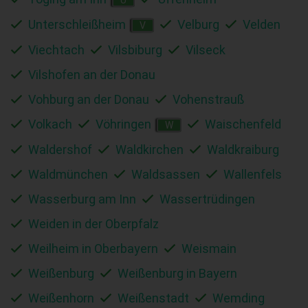
Unterschleißheim
Velburg
Velden
V
Viechtach
Vilsbiburg
Vilseck
Vilshofen an der Donau
Vohburg an der Donau
Vohenstrauß
Volkach
Vöhringen
Waischenfeld
W
Waldershof
Waldkirchen
Waldkraiburg
Waldmünchen
Waldsassen
Wallenfels
Wasserburg am Inn
Wassertrüdingen
Weiden in der Oberpfalz
Weilheim in Oberbayern
Weismain
Weißenburg
Weißenburg in Bayern
Weißenhorn
Weißenstadt
Wemding