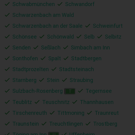
Schwabmünchen
Schwandorf
Schwarzenbach am Wald
Schwarzenbach an der Saale
Schweinfurt
Schönsee
Schönwald
Selb
Selbitz
Senden
Seßlach
Simbach am Inn
Sonthofen
Spalt
Stadtbergen
Stadtprozelten
Stadtsteinach
Starnberg
Stein
Straubing
Sulzbach-Rosenberg
Tegernsee
T
Teublitz
Teuschnitz
Thannhausen
Tirschenreuth
Tittmoning
Traunreut
Traunstein
Treuchtlingen
Trostberg
Töging am Inn
Uffenheim
U