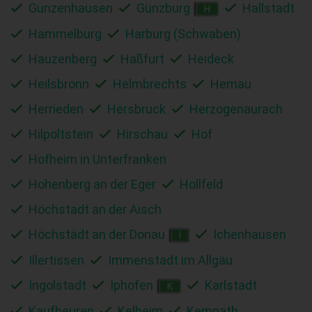
Gunzenhausen
Günzburg
Hallstadt
H
Hammelburg
Harburg (Schwaben)
Hauzenberg
Haßfurt
Heideck
Heilsbronn
Helmbrechts
Hemau
Herrieden
Hersbruck
Herzogenaurach
Hilpoltstein
Hirschau
Hof
Hofheim in Unterfranken
Hohenberg an der Eger
Hollfeld
Höchstadt an der Aisch
Höchstädt an der Donau
Ichenhausen
I
Illertissen
Immenstadt im Allgäu
Ingolstadt
Iphofen
Karlstadt
K
Kaufbeuren
Kelheim
Kemnath