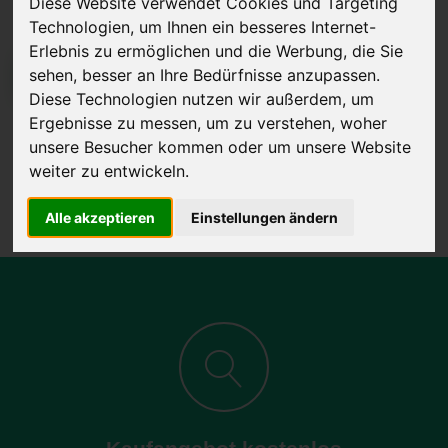
Diese Website verwendet Cookies und Targeting
Technologien, um Ihnen ein besseres Internet-
Erlebnis zu ermöglichen und die Werbung, die Sie
sehen, besser an Ihre Bedürfnisse anzupassen.
JETZT KOSTENLOSE BEWERTUNG
Diese Technologien nutzen wir außerdem, um
Ergebnisse zu messen, um zu verstehen, woher
Kostenloses Angebot
für den Ankauf Ihres Autos inklusive der
unsere Besucher kommen oder um unsere Website
Abholung, auf Wunsch sofort Geld. Ihre Daten werden nicht mit Dritten
weiter zu entwickeln.
geteilt.
Wir garantieren 100% Sicherheit.
Alle akzeptieren
Einstellungen ändern