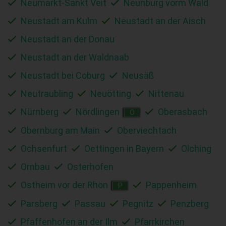
Neumarkt-Sankt Veit
Neunburg vorm Wald
Neustadt am Kulm
Neustadt an der Aisch
Neustadt an der Donau
Neustadt an der Waldnaab
Neustadt bei Coburg
Neusäß
Neutraubling
Neuötting
Nittenau
Nürnberg
Nördlingen
Oberasbach
O
Obernburg am Main
Oberviechtach
Ochsenfurt
Oettingen in Bayern
Olching
Ornbau
Osterhofen
Ostheim vor der Rhön
Pappenheim
P
Parsberg
Passau
Pegnitz
Penzberg
Pfaffenhofen an der Ilm
Pfarrkirchen