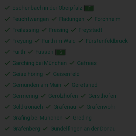
Eschenbach in der Oberpfalz
F
Feuchtwangen
Fladungen
Forchheim
Freilassing
Freising
Freystadt
Freyung
Furth im Wald
Fürstenfeldbruck
Fürth
Füssen
G
Garching bei München
Gefrees
Geiselhöring
Geisenfeld
Gemünden am Main
Geretsried
Germering
Gerolzhofen
Gersthofen
Goldkronach
Grafenau
Grafenwöhr
Grafing bei München
Greding
Gräfenberg
Gundelfingen an der Donau