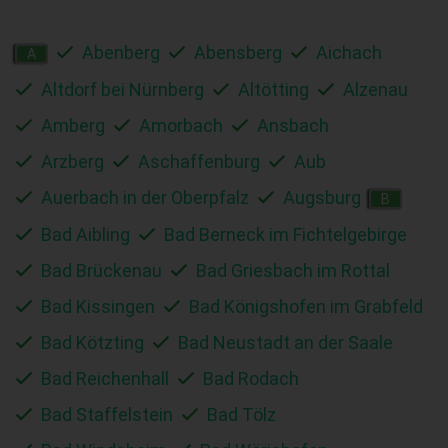
Abenberg
Abensberg
Aichach
A
Altdorf bei Nürnberg
Altötting
Alzenau
Amberg
Amorbach
Ansbach
Arzberg
Aschaffenburg
Aub
Auerbach in der Oberpfalz
Augsburg
B
Bad Aibling
Bad Berneck im Fichtelgebirge
Bad Brückenau
Bad Griesbach im Rottal
Bad Kissingen
Bad Königshofen im Grabfeld
Bad Kötzting
Bad Neustadt an der Saale
Bad Reichenhall
Bad Rodach
Bad Staffelstein
Bad Tölz