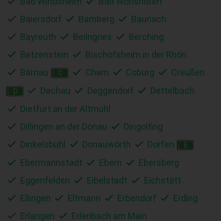
Bad Windsheim
Bad Wörishofen
Baiersdorf
Bamberg
Baunach
Bayreuth
Beilngries
Berching
Betzenstein
Bischofsheim in der Rhön
Bärnau
Cham
Coburg
Creußen
C
Dachau
Deggendorf
Dettelbach
D
Dietfurt an der Altmühl
Dillingen an der Donau
Dingolfing
Dinkelsbühl
Donauwörth
Dorfen
E
Ebermannstadt
Ebern
Ebersberg
Eggenfelden
Eibelstadt
Eichstätt
Ellingen
Eltmann
Erbendorf
Erding
Erlangen
Erlenbach am Main