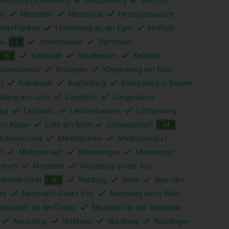
Harburg (Schwaben)
Hauzenberg
Haßfurt
u
Herrieden
Hersbruck
Herzogenaurach
nterfranken
Hohenberg an der Eger
Hollfeld
au
Ichenhausen
Illertissen
I
Karlstadt
Kaufbeuren
Kelheim
K
irchenlamitz
Kitzingen
Klingenberg am Main
)
Kulmbach
Kupferberg
Königsberg in Bayern
sberg am Lech
Landshut
Langenzenn
au)
Leipheim
Leutershausen
Lichtenberg
im Allgäu
Lohr am Main
Ludwigsstadt
M
ktheidenfeld
Marktleuthen
Marktoberdorf
f
Mellrichstadt
Memmingen
Merkendorf
rteich
Monheim
Moosburg an der Isar
Münnerstadt
Nabburg
Naila
Neu-Ulm
N
lz
Neumarkt-Sankt Veit
Neunburg vorm Wald
Neustadt an der Donau
Neustadt an der Waldnaab
Neuötting
Nittenau
Nürnberg
Nördlingen