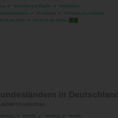
urg
Weißenburg in Bayern
Weißenhorn
ischeschenbach
Windsbach
Wolframs-Eschenbach
örth am Main
Wörth an der Donau
Z
Bundesländern in Deutschlan
LANDWEITER ABDECKUNG
ndenburg
Bremen
Hamburg
Hessen