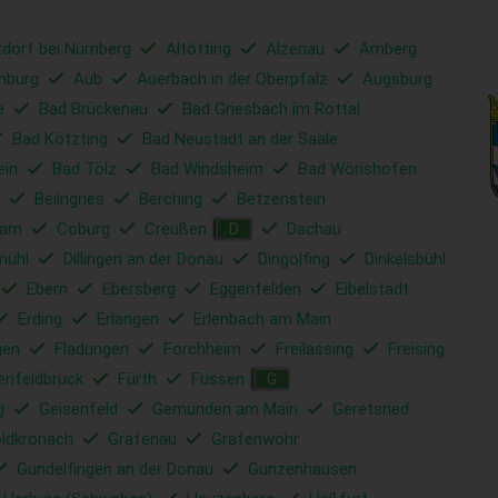
tdorf bei Nürnberg
Altötting
Alzenau
Amberg
nburg
Aub
Auerbach in der Oberpfalz
Augsburg
e
Bad Brückenau
Bad Griesbach im Rottal
Bad Kötzting
Bad Neustadt an der Saale
ein
Bad Tölz
Bad Windsheim
Bad Wörishofen
Beilngries
Berching
Betzenstein
ham
Coburg
Creußen
Dachau
D
mühl
Dillingen an der Donau
Dingolfing
Dinkelsbühl
Ebern
Ebersberg
Eggenfelden
Eibelstadt
Erding
Erlangen
Erlenbach am Main
gen
Fladungen
Forchheim
Freilassing
Freising
enfeldbruck
Fürth
Füssen
G
g
Geisenfeld
Gemünden am Main
Geretsried
ldkronach
Grafenau
Grafenwöhr
Gundelfingen an der Donau
Gunzenhausen