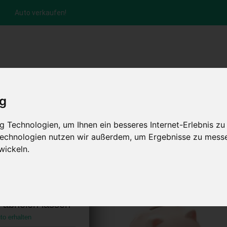
Auto verkaufen!
nfrage per Hotline
Anfrage per WhatsApp
Anfrage 
+49 (0)800-0044333
+49 (0)157 - 849 157 78
anfrage
ig
HOME
KONTAKT
ABLAUF
AUT
 Technologien, um Ihnen ein besseres Internet-Erlebnis zu
 Technologien nutzen wir außerdem, um Ergebnisse zu mess
wickeln.
lburg Bayern
)
s abholen lassen
to erhalten