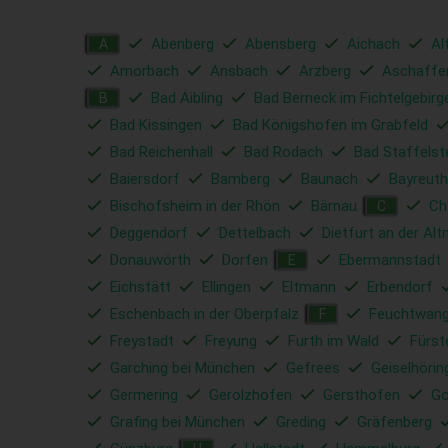
Abenberg
Abensberg
Aichach
Al
A
Amorbach
Ansbach
Arzberg
Aschaffe
Bad Aibling
Bad Berneck im Fichtelgebirg
B
Bad Kissingen
Bad Königshofen im Grabfeld
Bad Reichenhall
Bad Rodach
Bad Staffelst
Baiersdorf
Bamberg
Baunach
Bayreuth
Bischofsheim in der Rhön
Bärnau
C
C
Deggendorf
Dettelbach
Dietfurt an der Alt
Donauwörth
Dorfen
Ebermannstadt
E
Eichstätt
Ellingen
Eltmann
Erbendorf
Eschenbach in der Oberpfalz
Feuchtwan
F
Freystadt
Freyung
Furth im Wald
Fürst
Garching bei München
Gefrees
Geiselhörin
Germering
Gerolzhofen
Gersthofen
Go
Grafing bei München
Greding
Gräfenberg