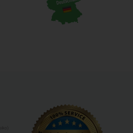
n
siko)