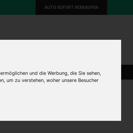
AUTO SOFORT VERKAUFEN
per E-Mail
Wir sind momentan erreichbar!
@autoabkauf.de
365 Tage von 8 - 22 Uhr
O VERKAUFEN EUROPAWEIT
AUTO VERKAUFEN
 ermöglichen und die Werbung, die Sie sehen,
en, um zu verstehen, woher unsere Besucher