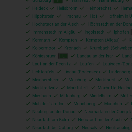
Günzburg
Hallstadt
Hammelburg
H
Heideck
Heilsbronn
Helmbrechts
Hema
Hilpoltstein
Hirschau
Hof
Hofheim in U
Höchstadt an der Aisch
Höchstädt an der Don
Immenstadt im Allgäu
Ingolstadt
Iphofen
Kemnath
Kempten
Kempten (Allgäu)
K
Kolbermoor
Kronach
Krumbach (Schwaben
Königsbrunn
Landau an der Isar
Land
L
Lauf an der Pegnitz
Laufen
Lauingen (Don
Lichtenfels
Lindau (Bodensee)
Lindenberg 
Mainbernheim
Mainburg
Marktbreit
Mar
Marktredwitz
Marktsteft
Maxhütte-Haidho
Miesbach
Miltenberg
Mindelheim
Mitte
Mühldorf am Inn
Münchberg
München
Neuburg an der Donau
Neumarkt in der Oberpfa
Neustadt am Kulm
Neustadt an der Aisch
Neustadt bei Coburg
Neusäß
Neutraubling