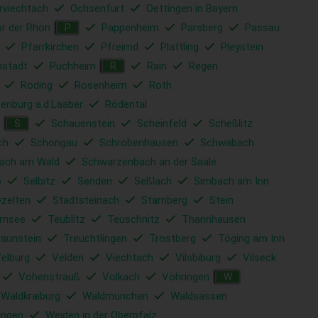
rviechtach
Ochsenfurt
Oettingen in Bayern
r der Rhön
Pappenheim
Parsberg
Passau
P
Pfarrkirchen
Pfreimd
Plattling
Pleystein
nstadt
Puchheim
Rain
Regen
R
Roding
Rosenheim
Roth
enburg a.d.Laaber
Rödental
Schauenstein
Scheinfeld
Scheßlitz
S
ch
Schongau
Schrobenhausen
Schwabach
ach am Wald
Schwarzenbach an der Saale
b
Selbitz
Senden
Seßlach
Simbach am Inn
ozelten
Stadtsteinach
Starnberg
Stein
rnsee
Teublitz
Teuschnitz
Thannhausen
raunstein
Treuchtlingen
Trostberg
Töging am Inn
elburg
Velden
Viechtach
Vilsbiburg
Vilseck
Vohenstrauß
Volkach
Vöhringen
W
Waldkraiburg
Waldmünchen
Waldsassen
ingen
Weiden in der Oberpfalz