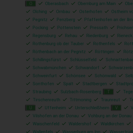
Oberasbach
Obernburg am Main
Obe
O
Olching
Ornbau
Osterhofen
Ostheim vo
Pegnitz
Penzberg
Pfaffenhofen an der Ilm
Pocking
Pottenstein
Pressath
Prichse
Regensburg
Rehau
Riedenburg
Rieneck
Rothenburg ob der Tauber
Rothenfels
Rott
Röthenbach an der Pegnitz
Röttingen
Rötz
Schillingsfürst
Schlüsselfeld
Schnaittenba
Schwabmünchen
Schwandorf
Schwarzenb
Schweinfurt
Schönsee
Schönwald
Sel
Sonthofen
Spalt
Stadtbergen
Stadtpr
Straubing
Sulzbach-Rosenberg
Tege
T
Tirschenreuth
Tittmoning
Traunreut
T
Uffenheim
Unterschleißheim
V
U
V
Vilshofen an der Donau
Vohburg an der Donau
Waischenfeld
Waldershof
Waldkirchen
Wallenfels
Wasserburg am Inn
Wassertrüd