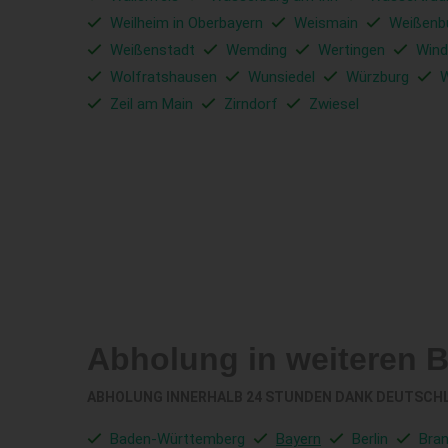
Weilheim in Oberbayern
Weismain
Weißenb
Weißenstadt
Wemding
Wertingen
Wind
Wolfratshausen
Wunsiedel
Würzburg
W
Zeil am Main
Zirndorf
Zwiesel
Abholung in weiteren 
ABHOLUNG INNERHALB 24 STUNDEN DANK DEUTSCH
Baden-Württemberg
Bayern
Berlin
Bra