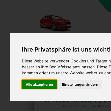
A
Ihre Privatsphäre ist uns wicht
Diese Website verwendet Cookies und Targeting
besser an Ihre Bedürfnisse anzupassen. Diese
kommen oder um unsere Website weiter zu ent
Auto verkaufen in Hamme
Alle akzeptieren
Einstellungen ändern
(Deutschland
Online Auto verkaufen & grati
Auf Wunsch sofort Geld für Ihr Au