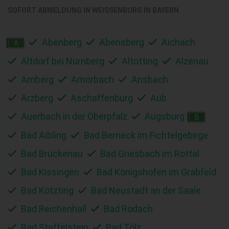
SOFORT ABMELDUNG IN
WEISSENBURG IN BAYERN
Abenberg
Abensberg
Aichach
A
Altdorf bei Nürnberg
Altötting
Alzenau
Amberg
Amorbach
Ansbach
Arzberg
Aschaffenburg
Aub
Auerbach in der Oberpfalz
Augsburg
B
Bad Aibling
Bad Berneck im Fichtelgebirge
Bad Brückenau
Bad Griesbach im Rottal
Bad Kissingen
Bad Königshofen im Grabfeld
Bad Kötzting
Bad Neustadt an der Saale
Bad Reichenhall
Bad Rodach
Bad Staffelstein
Bad Tölz