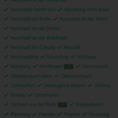
Neumarkt-Sankt Veit
Neunburg vorm Wald
Neustadt am Kulm
Neustadt an der Aisch
Neustadt an der Donau
Neustadt an der Waldnaab
Neustadt bei Coburg
Neusäß
Neutraubling
Neuötting
Nittenau
Nürnberg
Nördlingen
Oberasbach
O
Obernburg am Main
Oberviechtach
Ochsenfurt
Oettingen in Bayern
Olching
Ornbau
Osterhofen
Ostheim vor der Rhön
Pappenheim
P
Parsberg
Passau
Pegnitz
Penzberg