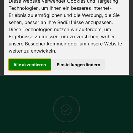
Diese Website verwendet Cookies und Targeting
Technologien, um Ihnen ein besseres Internet-
Erlebnis zu ermöglichen und die Werbung, die Sie
sehen, besser an Ihre Bedürfnisse anzupassen.
JETZT KOSTENLOSE BEWERTUNG
Diese Technologien nutzen wir außerdem, um
Ergebnisse zu messen, um zu verstehen, woher
Kostenloses Angebot
für den Ankauf Ihres Autos inklusive der
unsere Besucher kommen oder um unsere Website
Abholung, auf Wunsch sofort Geld. Ihre Daten werden nicht mit Dritten
weiter zu entwickeln.
geteilt.
Wir garantieren 100% Sicherheit.
Alle akzeptieren
Einstellungen ändern