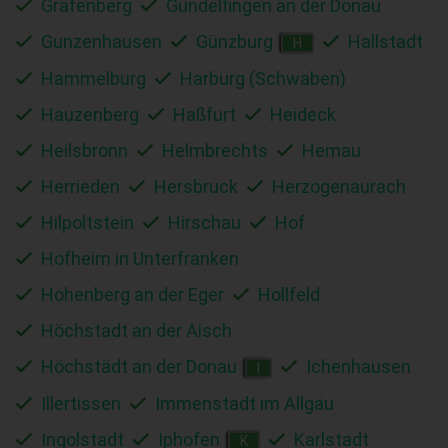
Gräfenberg
Gundelfingen an der Donau
Gunzenhausen
Günzburg
Hallstadt
H
Hammelburg
Harburg (Schwaben)
Hauzenberg
Haßfurt
Heideck
Heilsbronn
Helmbrechts
Hemau
Herrieden
Hersbruck
Herzogenaurach
Hilpoltstein
Hirschau
Hof
Hofheim in Unterfranken
Hohenberg an der Eger
Hollfeld
Höchstadt an der Aisch
Höchstädt an der Donau
Ichenhausen
I
Illertissen
Immenstadt im Allgäu
Ingolstadt
Iphofen
Karlstadt
K