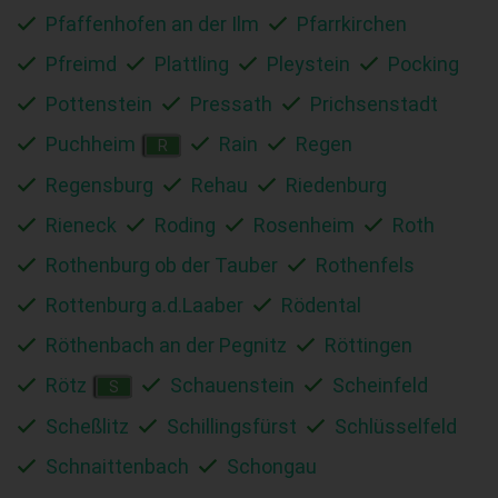
Pfaffenhofen an der Ilm
Pfarrkirchen
Pfreimd
Plattling
Pleystein
Pocking
Pottenstein
Pressath
Prichsenstadt
Puchheim
Rain
Regen
R
Regensburg
Rehau
Riedenburg
Rieneck
Roding
Rosenheim
Roth
Rothenburg ob der Tauber
Rothenfels
Rottenburg a.d.Laaber
Rödental
Röthenbach an der Pegnitz
Röttingen
Rötz
Schauenstein
Scheinfeld
S
Scheßlitz
Schillingsfürst
Schlüsselfeld
Schnaittenbach
Schongau