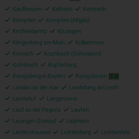
Kaufbeuren
Kelheim
Kemnath
Kempten
Kempten (Allgäu)
Kirchenlamitz
Kitzingen
Klingenberg am Main
Kolbermoor
Kronach
Krumbach (Schwaben)
Kulmbach
Kupferberg
Königsberg in Bayern
Königsbrunn
L
Landau an der Isar
Landsberg am Lech
Landshut
Langenzenn
Lauf an der Pegnitz
Laufen
Lauingen (Donau)
Leipheim
Leutershausen
Lichtenberg
Lichtenfels