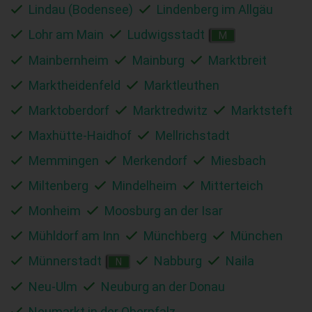
Lindau (Bodensee)
Lindenberg im Allgäu
Lohr am Main
Ludwigsstadt
M
Mainbernheim
Mainburg
Marktbreit
Marktheidenfeld
Marktleuthen
Marktoberdorf
Marktredwitz
Marktsteft
Maxhütte-Haidhof
Mellrichstadt
Memmingen
Merkendorf
Miesbach
Miltenberg
Mindelheim
Mitterteich
Monheim
Moosburg an der Isar
Mühldorf am Inn
Münchberg
München
Münnerstadt
Nabburg
Naila
N
Neu-Ulm
Neuburg an der Donau
Neumarkt in der Oberpfalz