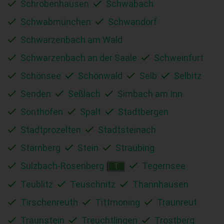
Schrobenhausen
Schwabach
Schwabmünchen
Schwandorf
Schwarzenbach am Wald
Schwarzenbach an der Saale
Schweinfurt
Schönsee
Schönwald
Selb
Selbitz
Senden
Seßlach
Simbach am Inn
Sonthofen
Spalt
Stadtbergen
Stadtprozelten
Stadtsteinach
Starnberg
Stein
Straubing
Sulzbach-Rosenberg
Tegernsee
T
Teublitz
Teuschnitz
Thannhausen
Tirschenreuth
Tittmoning
Traunreut
Traunstein
Treuchtlingen
Trostberg