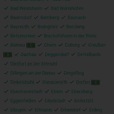
Bad Windsheim
Bad Wörishofen
Baiersdorf
Bamberg
Baunach
Bayreuth
Beilngries
Berching
Betzenstein
Bischofsheim in der Rhön
Bärnau
Cham
Coburg
Creußen
C
Dachau
Deggendorf
Dettelbach
D
Dietfurt an der Altmühl
Dillingen an der Donau
Dingolfing
Dinkelsbühl
Donauwörth
Dorfen
E
Ebermannstadt
Ebern
Ebersberg
Eggenfelden
Eibelstadt
Eichstätt
Ellingen
Eltmann
Erbendorf
Erding