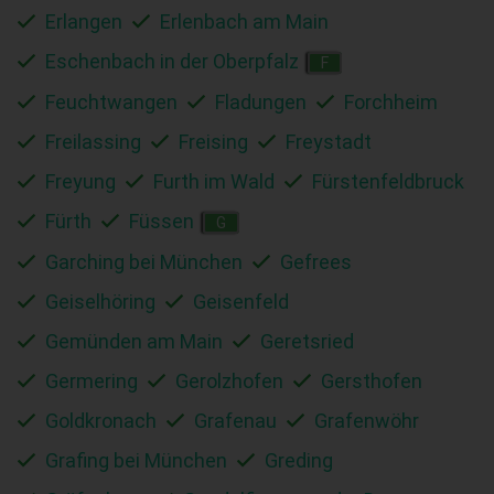
Erlangen
Erlenbach am Main
Eschenbach in der Oberpfalz
F
Feuchtwangen
Fladungen
Forchheim
Freilassing
Freising
Freystadt
Freyung
Furth im Wald
Fürstenfeldbruck
Fürth
Füssen
G
Garching bei München
Gefrees
Geiselhöring
Geisenfeld
Gemünden am Main
Geretsried
Germering
Gerolzhofen
Gersthofen
Goldkronach
Grafenau
Grafenwöhr
Grafing bei München
Greding