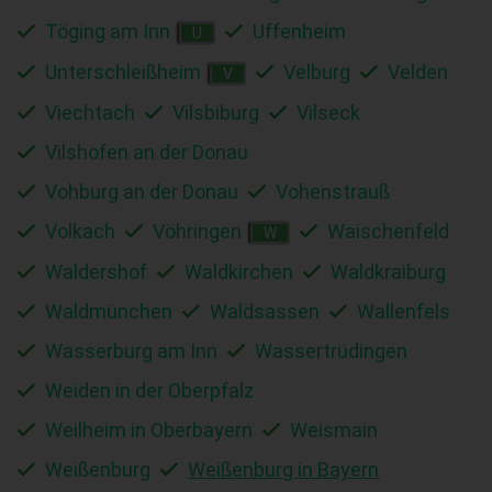
Töging am Inn
Uffenheim
U
Unterschleißheim
Velburg
Velden
V
Viechtach
Vilsbiburg
Vilseck
Vilshofen an der Donau
Vohburg an der Donau
Vohenstrauß
Volkach
Vöhringen
Waischenfeld
W
Waldershof
Waldkirchen
Waldkraiburg
Waldmünchen
Waldsassen
Wallenfels
Wasserburg am Inn
Wassertrüdingen
Weiden in der Oberpfalz
Weilheim in Oberbayern
Weismain
Weißenburg
Weißenburg in Bayern