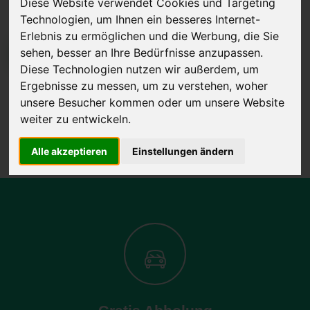
Diese Website verwendet Cookies und Targeting
Technologien, um Ihnen ein besseres Internet-
Erlebnis zu ermöglichen und die Werbung, die Sie
sehen, besser an Ihre Bedürfnisse anzupassen.
JETZT KOSTENLOSE BEWERTUNG
Diese Technologien nutzen wir außerdem, um
Ergebnisse zu messen, um zu verstehen, woher
Kostenloses Angebot
für den Ankauf Ihres Autos inklusive der
unsere Besucher kommen oder um unsere Website
Abholung, auf Wunsch sofort Geld. Ihre Daten werden nicht mit Dritten
weiter zu entwickeln.
geteilt.
Wir garantieren 100% Sicherheit.
Alle akzeptieren
Einstellungen ändern