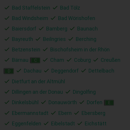
Bad Staffelstein
Bad Tölz
Bad Windsheim
Bad Wörishofen
Baiersdorf
Bamberg
Baunach
Bayreuth
Beilngries
Berching
Betzenstein
Bischofsheim in der Rhön
Bärnau
Cham
Coburg
Creußen
C
Dachau
Deggendorf
Dettelbach
D
Dietfurt an der Altmühl
Dillingen an der Donau
Dingolfing
Dinkelsbühl
Donauwörth
Dorfen
E
Ebermannstadt
Ebern
Ebersberg
Eggenfelden
Eibelstadt
Eichstätt