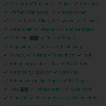
Parsberg
Passau
Pegnitz
Penzberg
Pfaffenhofen an der Ilm
Pfarrkirchen
Pfreimd
Plattling
Pleystein
Pocking
Pottenstein
Pressath
Prichsenstadt
Puchheim
Rain
Regen
R
Regensburg
Rehau
Riedenburg
Rieneck
Roding
Rosenheim
Roth
Rothenburg ob der Tauber
Rothenfels
Rottenburg a.d.Laaber
Rödental
Röthenbach an der Pegnitz
Röttingen
Rötz
Schauenstein
Scheinfeld
S
Scheßlitz
Schillingsfürst
Schlüsselfeld