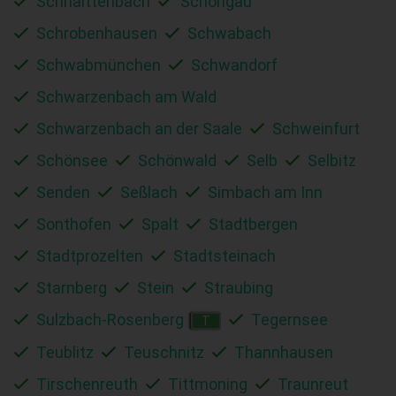
Schnaittenbach
Schongau
Schrobenhausen
Schwabach
Schwabmünchen
Schwandorf
Schwarzenbach am Wald
Schwarzenbach an der Saale
Schweinfurt
Schönsee
Schönwald
Selb
Selbitz
Senden
Seßlach
Simbach am Inn
Sonthofen
Spalt
Stadtbergen
Stadtprozelten
Stadtsteinach
Starnberg
Stein
Straubing
Sulzbach-Rosenberg
Tegernsee
T
Teublitz
Teuschnitz
Thannhausen
Tirschenreuth
Tittmoning
Traunreut