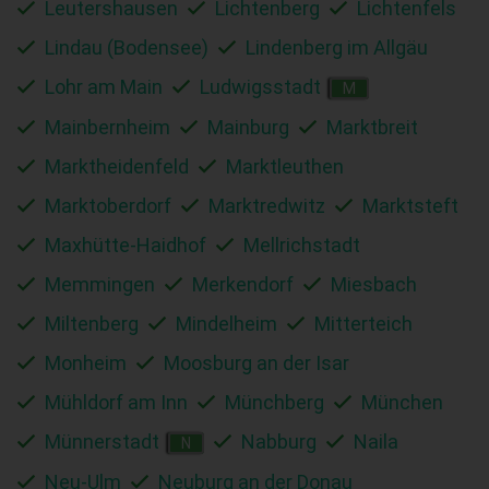
Leutershausen
Lichtenberg
Lichtenfels
Lindau (Bodensee)
Lindenberg im Allgäu
Lohr am Main
Ludwigsstadt
M
Mainbernheim
Mainburg
Marktbreit
Marktheidenfeld
Marktleuthen
Marktoberdorf
Marktredwitz
Marktsteft
Maxhütte-Haidhof
Mellrichstadt
Memmingen
Merkendorf
Miesbach
Miltenberg
Mindelheim
Mitterteich
Monheim
Moosburg an der Isar
Mühldorf am Inn
Münchberg
München
Münnerstadt
Nabburg
Naila
N
Neu-Ulm
Neuburg an der Donau