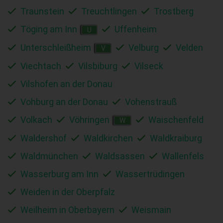
Traunstein
Treuchtlingen
Trostberg
Töging am Inn
Uffenheim
U
Unterschleißheim
Velburg
Velden
V
Viechtach
Vilsbiburg
Vilseck
Vilshofen an der Donau
Vohburg an der Donau
Vohenstrauß
Volkach
Vöhringen
Waischenfeld
W
Waldershof
Waldkirchen
Waldkraiburg
Waldmünchen
Waldsassen
Wallenfels
Wasserburg am Inn
Wassertrüdingen
Weiden in der Oberpfalz
Weilheim in Oberbayern
Weismain