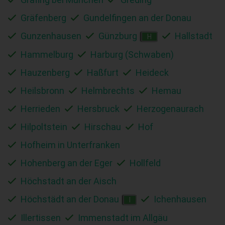
Gräfenberg
Gundelfingen an der Donau
Gunzenhausen
Günzburg
Hallstadt
H
Hammelburg
Harburg (Schwaben)
Hauzenberg
Haßfurt
Heideck
Heilsbronn
Helmbrechts
Hemau
Herrieden
Hersbruck
Herzogenaurach
Hilpoltstein
Hirschau
Hof
Hofheim in Unterfranken
Hohenberg an der Eger
Hollfeld
Höchstadt an der Aisch
Höchstädt an der Donau
Ichenhausen
I
Illertissen
Immenstadt im Allgäu