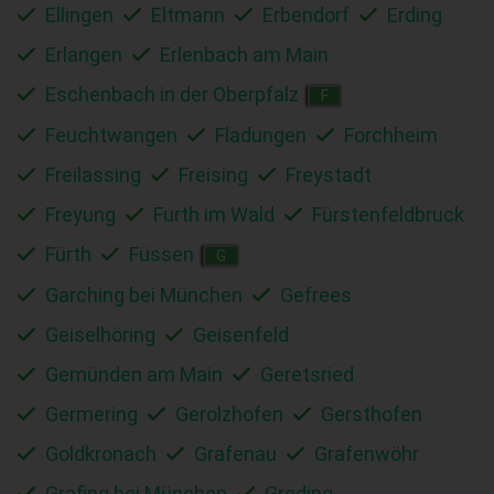
Ellingen
Eltmann
Erbendorf
Erding
Erlangen
Erlenbach am Main
Eschenbach in der Oberpfalz
F
Feuchtwangen
Fladungen
Forchheim
Freilassing
Freising
Freystadt
Freyung
Furth im Wald
Fürstenfeldbruck
Fürth
Füssen
G
Garching bei München
Gefrees
Geiselhöring
Geisenfeld
Gemünden am Main
Geretsried
Germering
Gerolzhofen
Gersthofen
Goldkronach
Grafenau
Grafenwöhr
Grafing bei München
Greding