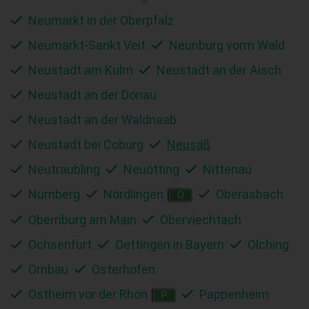
Neumarkt in der Oberpfalz
Neumarkt-Sankt Veit
Neunburg vorm Wald
Neustadt am Kulm
Neustadt an der Aisch
Neustadt an der Donau
Neustadt an der Waldnaab
Neustadt bei Coburg
Neusäß
Neutraubling
Neuötting
Nittenau
Nürnberg
Nördlingen
Oberasbach
O
Obernburg am Main
Oberviechtach
Ochsenfurt
Oettingen in Bayern
Olching
Ornbau
Osterhofen
Ostheim vor der Rhön
Pappenheim
P