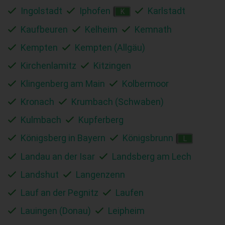
Ingolstadt
Iphofen
Karlstadt
K
Kaufbeuren
Kelheim
Kemnath
Kempten
Kempten (Allgäu)
Kirchenlamitz
Kitzingen
Klingenberg am Main
Kolbermoor
Kronach
Krumbach (Schwaben)
Kulmbach
Kupferberg
Königsberg in Bayern
Königsbrunn
L
Landau an der Isar
Landsberg am Lech
Landshut
Langenzenn
Lauf an der Pegnitz
Laufen
Lauingen (Donau)
Leipheim