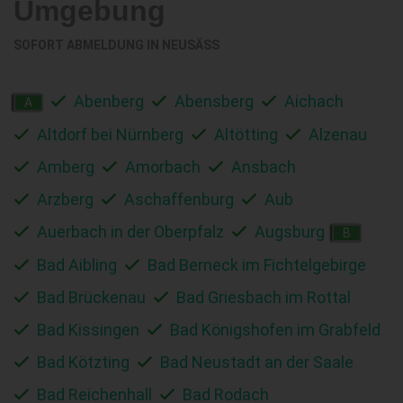
Umgebung
SOFORT ABMELDUNG IN
NEUSÄSS
Abenberg
Abensberg
Aichach
A
Altdorf bei Nürnberg
Altötting
Alzenau
Amberg
Amorbach
Ansbach
Arzberg
Aschaffenburg
Aub
Auerbach in der Oberpfalz
Augsburg
B
Bad Aibling
Bad Berneck im Fichtelgebirge
Bad Brückenau
Bad Griesbach im Rottal
Bad Kissingen
Bad Königshofen im Grabfeld
Bad Kötzting
Bad Neustadt an der Saale
Bad Reichenhall
Bad Rodach