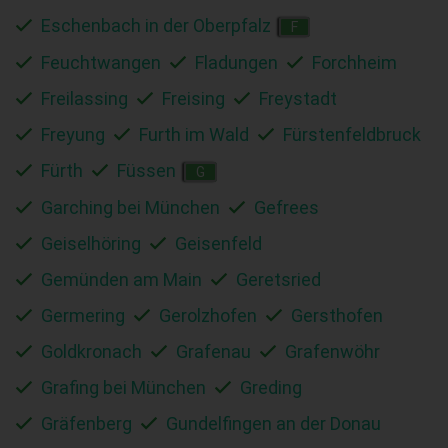
Eschenbach in der Oberpfalz
F
Feuchtwangen
Fladungen
Forchheim
Freilassing
Freising
Freystadt
Freyung
Furth im Wald
Fürstenfeldbruck
Fürth
Füssen
G
Garching bei München
Gefrees
Geiselhöring
Geisenfeld
Gemünden am Main
Geretsried
Germering
Gerolzhofen
Gersthofen
Goldkronach
Grafenau
Grafenwöhr
Grafing bei München
Greding
Gräfenberg
Gundelfingen an der Donau