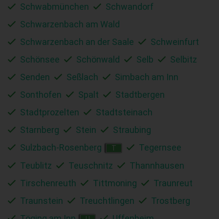
Schwabmünchen
Schwandorf
Schwarzenbach am Wald
Schwarzenbach an der Saale
Schweinfurt
Schönsee
Schönwald
Selb
Selbitz
Senden
Seßlach
Simbach am Inn
Sonthofen
Spalt
Stadtbergen
Stadtprozelten
Stadtsteinach
Starnberg
Stein
Straubing
Sulzbach-Rosenberg
Tegernsee
T
Teublitz
Teuschnitz
Thannhausen
Tirschenreuth
Tittmoning
Traunreut
Traunstein
Treuchtlingen
Trostberg
Töging am Inn
Uffenheim
U