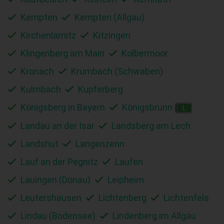
Kempten
Kempten (Allgäu)
Kirchenlamitz
Kitzingen
Klingenberg am Main
Kolbermoor
Kronach
Krumbach (Schwaben)
Kulmbach
Kupferberg
Königsberg in Bayern
Königsbrunn
L
Landau an der Isar
Landsberg am Lech
Landshut
Langenzenn
Lauf an der Pegnitz
Laufen
Lauingen (Donau)
Leipheim
Leutershausen
Lichtenberg
Lichtenfels
Lindau (Bodensee)
Lindenberg im Allgäu