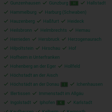
Gunzenhausen
Günzburg
Hallstadt
H
Hammelburg
Harburg (Schwaben)
Hauzenberg
Haßfurt
Heideck
Heilsbronn
Helmbrechts
Hemau
Herrieden
Hersbruck
Herzogenaurach
Hilpoltstein
Hirschau
Hof
Hofheim in Unterfranken
Hohenberg an der Eger
Hollfeld
Höchstadt an der Aisch
Höchstädt an der Donau
Ichenhausen
I
Illertissen
Immenstadt im Allgäu
Ingolstadt
Iphofen
Karlstadt
K
Kaufbeuren
Kelheim
Kemnath