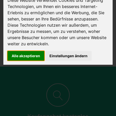
Diese Website verwendet Cookies und Targeting
Technologien, um Ihnen ein besseres Internet-
Erlebnis zu ermöglichen und die Werbung, die Sie
sehen, besser an Ihre Bedürfnisse anzupassen.
JETZT KOSTENLOSE BEWERTUNG
Diese Technologien nutzen wir außerdem, um
Ergebnisse zu messen, um zu verstehen, woher
Kostenloses Angebot
für den Ankauf Ihres Autos inklusive der
unsere Besucher kommen oder um unsere Website
Abholung, auf Wunsch sofort Geld. Ihre Daten werden nicht mit Dritten
weiter zu entwickeln.
geteilt.
Wir garantieren 100% Sicherheit.
Alle akzeptieren
Einstellungen ändern