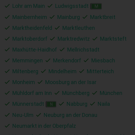
Lohr am Main
Ludwigsstadt
M
Mainbernheim
Mainburg
Marktbreit
Marktheidenfeld
Marktleuthen
Marktoberdorf
Marktredwitz
Marktsteft
Maxhütte-Haidhof
Mellrichstadt
Memmingen
Merkendorf
Miesbach
Miltenberg
Mindelheim
Mitterteich
Monheim
Moosburg an der Isar
Mühldorf am Inn
Münchberg
München
Münnerstadt
Nabburg
Naila
N
Neu-Ulm
Neuburg an der Donau
Neumarkt in der Oberpfalz