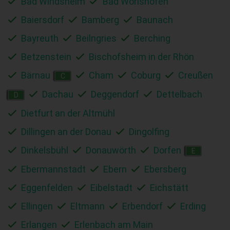
Bad Windsheim
Bad Wörishofen
Baiersdorf
Bamberg
Baunach
Bayreuth
Beilngries
Berching
Betzenstein
Bischofsheim in der Rhön
Bärnau
Cham
Coburg
Creußen
C
Dachau
Deggendorf
Dettelbach
D
Dietfurt an der Altmühl
Dillingen an der Donau
Dingolfing
Dinkelsbühl
Donauwörth
Dorfen
E
Ebermannstadt
Ebern
Ebersberg
Eggenfelden
Eibelstadt
Eichstätt
Ellingen
Eltmann
Erbendorf
Erding
Erlangen
Erlenbach am Main