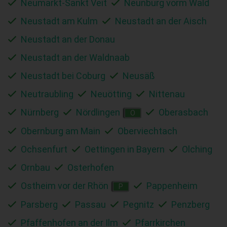
Neumarkt-Sankt Veit
Neunburg vorm Wald
Neustadt am Kulm
Neustadt an der Aisch
Neustadt an der Donau
Neustadt an der Waldnaab
Neustadt bei Coburg
Neusäß
Neutraubling
Neuötting
Nittenau
Nürnberg
Nördlingen
Oberasbach
O
Obernburg am Main
Oberviechtach
Ochsenfurt
Oettingen in Bayern
Olching
Ornbau
Osterhofen
Ostheim vor der Rhön
Pappenheim
P
Parsberg
Passau
Pegnitz
Penzberg
Pfaffenhofen an der Ilm
Pfarrkirchen