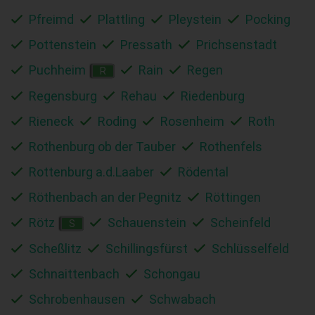
Pfreimd
Plattling
Pleystein
Pocking
Pottenstein
Pressath
Prichsenstadt
Puchheim
Rain
Regen
R
Regensburg
Rehau
Riedenburg
Rieneck
Roding
Rosenheim
Roth
Rothenburg ob der Tauber
Rothenfels
Rottenburg a.d.Laaber
Rödental
Röthenbach an der Pegnitz
Röttingen
Rötz
Schauenstein
Scheinfeld
S
Scheßlitz
Schillingsfürst
Schlüsselfeld
Schnaittenbach
Schongau
Schrobenhausen
Schwabach