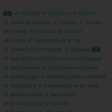
Abenberg
Abensberg
Aichach
A
Altdorf bei Nürnberg
Altötting
Alzenau
Amberg
Amorbach
Ansbach
Arzberg
Aschaffenburg
Aub
Auerbach in der Oberpfalz
Augsburg
B
Bad Aibling
Bad Berneck im Fichtelgebirge
Bad Brückenau
Bad Griesbach im Rottal
Bad Kissingen
Bad Königshofen im Grabfeld
Bad Kötzting
Bad Neustadt an der Saale
Bad Reichenhall
Bad Rodach
Bad Staffelstein
Bad Tölz