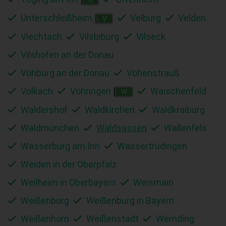
Unterschleißheim
Velburg
Velden
V
Viechtach
Vilsbiburg
Vilseck
Vilshofen an der Donau
Vohburg an der Donau
Vohenstrauß
Volkach
Vöhringen
Waischenfeld
W
Waldershof
Waldkirchen
Waldkraiburg
Waldmünchen
Waldsassen
Wallenfels
Wasserburg am Inn
Wassertrüdingen
Weiden in der Oberpfalz
Weilheim in Oberbayern
Weismain
Weißenburg
Weißenburg in Bayern
Weißenhorn
Weißenstadt
Wemding