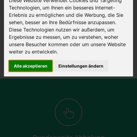
Diese Website verwendet Cookies und Targeting
Technologien, um Ihnen ein besseres Internet-
Erlebnis zu ermöglichen und die Werbung, die Sie
sehen, besser an Ihre Bedürfnisse anzupassen.
JETZT KOSTENLOSE BEWERTUNG
Diese Technologien nutzen wir außerdem, um
Ergebnisse zu messen, um zu verstehen, woher
Kostenloses Angebot
für den Ankauf Ihres Autos inklusive der
unsere Besucher kommen oder um unsere Website
Abholung, auf Wunsch sofort Geld. Ihre Daten werden nicht mit Dritten
weiter zu entwickeln.
geteilt.
Wir garantieren 100% Sicherheit.
Alle akzeptieren
Einstellungen ändern