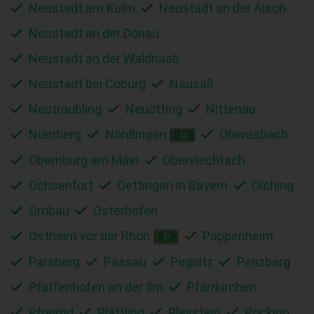
Neustadt am Kulm
Neustadt an der Aisch
Neustadt an der Donau
Neustadt an der Waldnaab
Neustadt bei Coburg
Neusäß
Neutraubling
Neuötting
Nittenau
Nürnberg
Nördlingen
Oberasbach
O
Obernburg am Main
Oberviechtach
Ochsenfurt
Oettingen in Bayern
Olching
Ornbau
Osterhofen
Ostheim vor der Rhön
Pappenheim
P
Parsberg
Passau
Pegnitz
Penzberg
Pfaffenhofen an der Ilm
Pfarrkirchen
Pfreimd
Plattling
Pleystein
Pocking