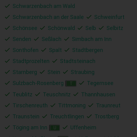
Schwarzenbach am Wald
Schwarzenbach an der Saale
Schweinfurt
Schönsee
Schönwald
Selb
Selbitz
Senden
Seßlach
Simbach am Inn
Sonthofen
Spalt
Stadtbergen
Stadtprozelten
Stadtsteinach
Starnberg
Stein
Straubing
Sulzbach-Rosenberg
Tegernsee
T
Teublitz
Teuschnitz
Thannhausen
Tirschenreuth
Tittmoning
Traunreut
Traunstein
Treuchtlingen
Trostberg
Töging am Inn
Uffenheim
U