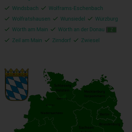
Windsbach
Wolframs-Eschenbach
Wolfratshausen
Wunsiedel
Würzburg
Wörth am Main
Wörth an der Donau
Z
Zeil am Main
Zirndorf
Zwiesel