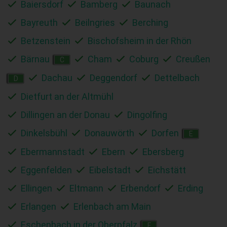
Baiersdorf
Bamberg
Baunach
Bayreuth
Beilngries
Berching
Betzenstein
Bischofsheim in der Rhön
Bärnau
Cham
Coburg
Creußen
C
Dachau
Deggendorf
Dettelbach
D
Dietfurt an der Altmühl
Dillingen an der Donau
Dingolfing
Dinkelsbühl
Donauwörth
Dorfen
E
Ebermannstadt
Ebern
Ebersberg
Eggenfelden
Eibelstadt
Eichstätt
Ellingen
Eltmann
Erbendorf
Erding
Erlangen
Erlenbach am Main
Eschenbach in der Oberpfalz
F