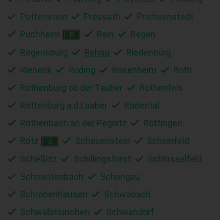
Pottenstein
Pressath
Prichsenstadt
Puchheim
Rain
Regen
R
Regensburg
Rehau
Riedenburg
Rieneck
Roding
Rosenheim
Roth
Rothenburg ob der Tauber
Rothenfels
Rottenburg a.d.Laaber
Rödental
Röthenbach an der Pegnitz
Röttingen
Rötz
Schauenstein
Scheinfeld
S
Scheßlitz
Schillingsfürst
Schlüsselfeld
Schnaittenbach
Schongau
Schrobenhausen
Schwabach
Schwabmünchen
Schwandorf