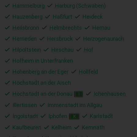
Hammelburg
Harburg (Schwaben)
Hauzenberg
Haßfurt
Heideck
Heilsbronn
Helmbrechts
Hemau
Herrieden
Hersbruck
Herzogenaurach
Hilpoltstein
Hirschau
Hof
Hofheim in Unterfranken
Hohenberg an der Eger
Hollfeld
Höchstadt an der Aisch
Höchstädt an der Donau
Ichenhausen
I
Illertissen
Immenstadt im Allgäu
Ingolstadt
Iphofen
Karlstadt
K
Kaufbeuren
Kelheim
Kemnath