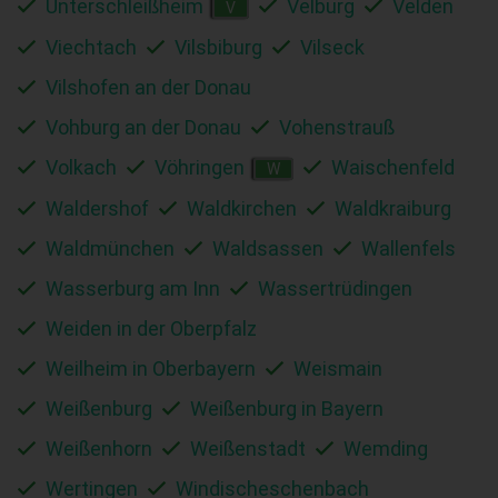
Unterschleißheim
Velburg
Velden
V
Viechtach
Vilsbiburg
Vilseck
Vilshofen an der Donau
Vohburg an der Donau
Vohenstrauß
Volkach
Vöhringen
Waischenfeld
W
Waldershof
Waldkirchen
Waldkraiburg
Waldmünchen
Waldsassen
Wallenfels
Wasserburg am Inn
Wassertrüdingen
Weiden in der Oberpfalz
Weilheim in Oberbayern
Weismain
Weißenburg
Weißenburg in Bayern
Weißenhorn
Weißenstadt
Wemding
Wertingen
Windischeschenbach