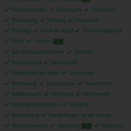
Feuchtwangen
Fladungen
Forchheim
Freilassing
Freising
Freystadt
Freyung
Furth im Wald
Fürstenfeldbruck
Fürth
Füssen
G
Garching bei München
Gefrees
Geiselhöring
Geisenfeld
Gemünden am Main
Geretsried
Germering
Gerolzhofen
Gersthofen
Goldkronach
Grafenau
Grafenwöhr
Grafing bei München
Greding
Gräfenberg
Gundelfingen an der Donau
Gunzenhausen
Günzburg
Hallstadt
H