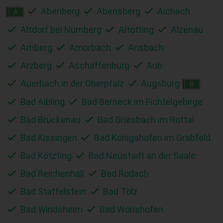
Abenberg
Abensberg
Aichach
A
Altdorf bei Nürnberg
Altötting
Alzenau
Amberg
Amorbach
Ansbach
Arzberg
Aschaffenburg
Aub
Auerbach in der Oberpfalz
Augsburg
B
Bad Aibling
Bad Berneck im Fichtelgebirge
Bad Brückenau
Bad Griesbach im Rottal
Bad Kissingen
Bad Königshofen im Grabfeld
Bad Kötzting
Bad Neustadt an der Saale
Bad Reichenhall
Bad Rodach
Bad Staffelstein
Bad Tölz
Bad Windsheim
Bad Wörishofen