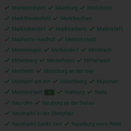
Mainbernheim
Mainburg
Marktbreit
Marktheidenfeld
Marktleuthen
Marktoberdorf
Marktredwitz
Marktsteft
Maxhütte-Haidhof
Mellrichstadt
Memmingen
Merkendorf
Miesbach
Miltenberg
Mindelheim
Mitterteich
Monheim
Moosburg an der Isar
Mühldorf am Inn
Münchberg
München
Münnerstadt
Nabburg
Naila
N
Neu-Ulm
Neuburg an der Donau
Neumarkt in der Oberpfalz
Neumarkt-Sankt Veit
Neunburg vorm Wald