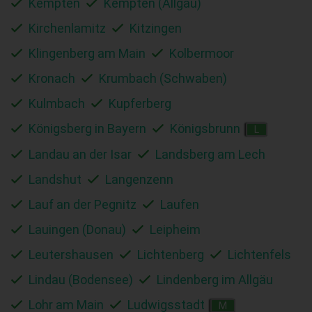
Kempten
Kempten (Allgäu)
Kirchenlamitz
Kitzingen
Klingenberg am Main
Kolbermoor
Kronach
Krumbach (Schwaben)
Kulmbach
Kupferberg
Königsberg in Bayern
Königsbrunn
L
Landau an der Isar
Landsberg am Lech
Landshut
Langenzenn
Lauf an der Pegnitz
Laufen
Lauingen (Donau)
Leipheim
Leutershausen
Lichtenberg
Lichtenfels
Lindau (Bodensee)
Lindenberg im Allgäu
Lohr am Main
Ludwigsstadt
M