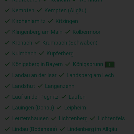
Kempten
Kempten (Allgäu)
Kirchenlamitz
Kitzingen
Klingenberg am Main
Kolbermoor
Kronach
Krumbach (Schwaben)
Kulmbach
Kupferberg
Königsberg in Bayern
Königsbrunn
L
Landau an der Isar
Landsberg am Lech
Landshut
Langenzenn
Lauf an der Pegnitz
Laufen
Lauingen (Donau)
Leipheim
Leutershausen
Lichtenberg
Lichtenfels
Lindau (Bodensee)
Lindenberg im Allgäu