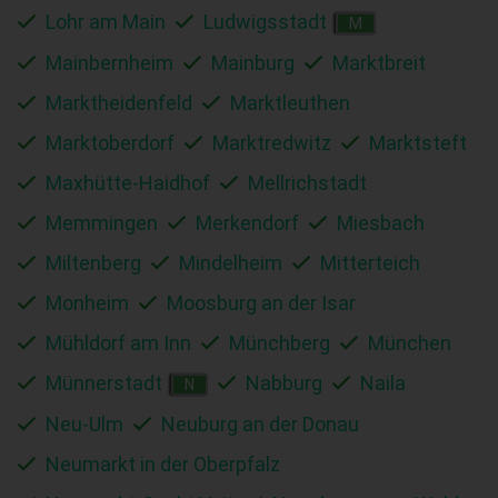
Lohr am Main
Ludwigsstadt
M
Mainbernheim
Mainburg
Marktbreit
Marktheidenfeld
Marktleuthen
Marktoberdorf
Marktredwitz
Marktsteft
Maxhütte-Haidhof
Mellrichstadt
Memmingen
Merkendorf
Miesbach
Miltenberg
Mindelheim
Mitterteich
Monheim
Moosburg an der Isar
Mühldorf am Inn
Münchberg
München
Münnerstadt
Nabburg
Naila
N
Neu-Ulm
Neuburg an der Donau
Neumarkt in der Oberpfalz