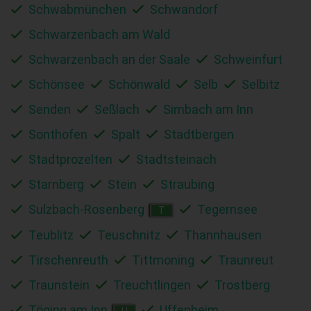
Schwabmünchen
Schwandorf
Schwarzenbach am Wald
Schwarzenbach an der Saale
Schweinfurt
Schönsee
Schönwald
Selb
Selbitz
Senden
Seßlach
Simbach am Inn
Sonthofen
Spalt
Stadtbergen
Stadtprozelten
Stadtsteinach
Starnberg
Stein
Straubing
Sulzbach-Rosenberg
Tegernsee
T
Teublitz
Teuschnitz
Thannhausen
Tirschenreuth
Tittmoning
Traunreut
Traunstein
Treuchtlingen
Trostberg
Töging am Inn
Uffenheim
U