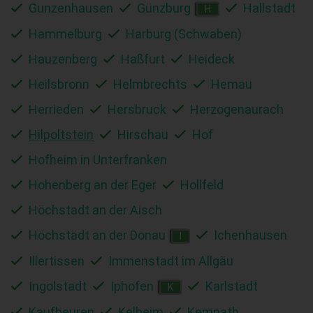
Gunzenhausen
Günzburg
Hallstadt
H
Hammelburg
Harburg (Schwaben)
Hauzenberg
Haßfurt
Heideck
Heilsbronn
Helmbrechts
Hemau
Herrieden
Hersbruck
Herzogenaurach
Hilpoltstein
Hirschau
Hof
Hofheim in Unterfranken
Hohenberg an der Eger
Hollfeld
Höchstadt an der Aisch
Höchstädt an der Donau
Ichenhausen
I
Illertissen
Immenstadt im Allgäu
Ingolstadt
Iphofen
Karlstadt
K
Kaufbeuren
Kelheim
Kemnath