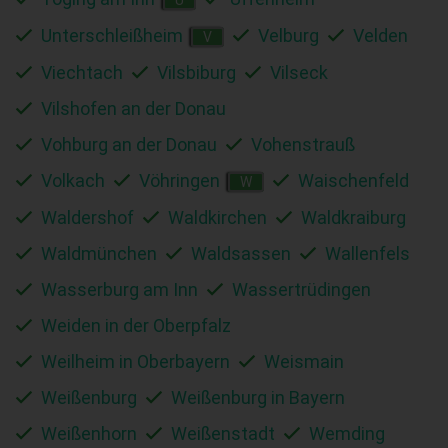
Unterschleißheim
Velburg
Velden
V
Viechtach
Vilsbiburg
Vilseck
Vilshofen an der Donau
Vohburg an der Donau
Vohenstrauß
Volkach
Vöhringen
Waischenfeld
W
Waldershof
Waldkirchen
Waldkraiburg
Waldmünchen
Waldsassen
Wallenfels
Wasserburg am Inn
Wassertrüdingen
Weiden in der Oberpfalz
Weilheim in Oberbayern
Weismain
Weißenburg
Weißenburg in Bayern
Weißenhorn
Weißenstadt
Wemding