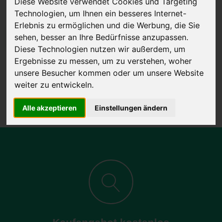
Diese Website verwendet Cookies und Targeting
Technologien, um Ihnen ein besseres Internet-
Erlebnis zu ermöglichen und die Werbung, die Sie
sehen, besser an Ihre Bedürfnisse anzupassen.
JETZT KOSTENLOSE BEWERTUNG
Diese Technologien nutzen wir außerdem, um
Ergebnisse zu messen, um zu verstehen, woher
Kostenloses Angebot
für den Ankauf Ihres Autos inklusive der
unsere Besucher kommen oder um unsere Website
Abholung, auf Wunsch sofort Geld. Ihre Daten werden nicht mit Dritten
weiter zu entwickeln.
geteilt.
Wir garantieren 100% Sicherheit.
Alle akzeptieren
Einstellungen ändern