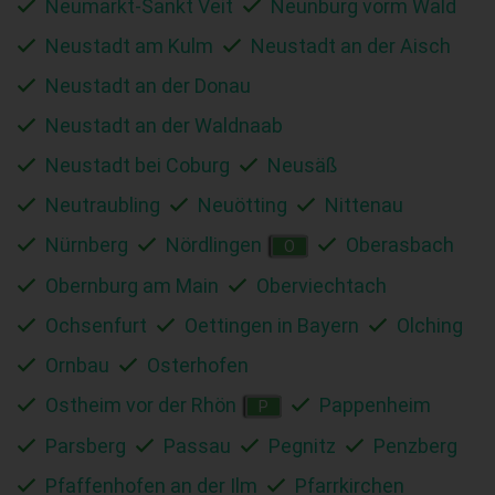
Neumarkt-Sankt Veit
Neunburg vorm Wald
Neustadt am Kulm
Neustadt an der Aisch
Neustadt an der Donau
Neustadt an der Waldnaab
Neustadt bei Coburg
Neusäß
Neutraubling
Neuötting
Nittenau
Nürnberg
Nördlingen
Oberasbach
O
Obernburg am Main
Oberviechtach
Ochsenfurt
Oettingen in Bayern
Olching
Ornbau
Osterhofen
Ostheim vor der Rhön
Pappenheim
P
Parsberg
Passau
Pegnitz
Penzberg
Pfaffenhofen an der Ilm
Pfarrkirchen