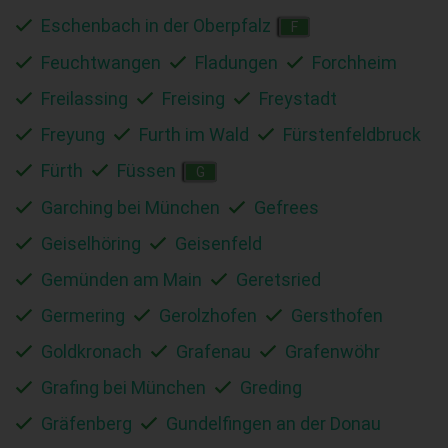
Eschenbach in der Oberpfalz
F
Feuchtwangen
Fladungen
Forchheim
Freilassing
Freising
Freystadt
Freyung
Furth im Wald
Fürstenfeldbruck
Fürth
Füssen
G
Garching bei München
Gefrees
Geiselhöring
Geisenfeld
Gemünden am Main
Geretsried
Germering
Gerolzhofen
Gersthofen
Goldkronach
Grafenau
Grafenwöhr
Grafing bei München
Greding
Gräfenberg
Gundelfingen an der Donau