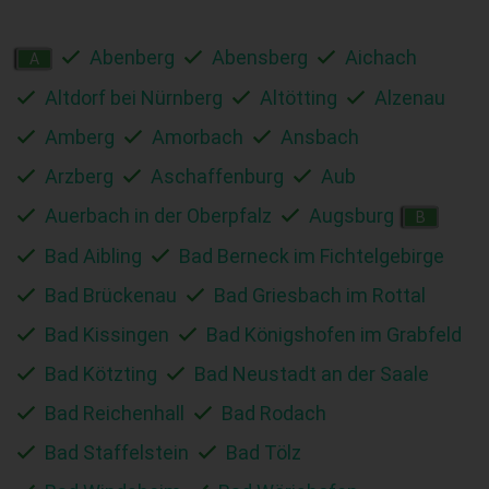
Abenberg
Abensberg
Aichach
A
Altdorf bei Nürnberg
Altötting
Alzenau
Amberg
Amorbach
Ansbach
Arzberg
Aschaffenburg
Aub
Auerbach in der Oberpfalz
Augsburg
B
Bad Aibling
Bad Berneck im Fichtelgebirge
Bad Brückenau
Bad Griesbach im Rottal
Bad Kissingen
Bad Königshofen im Grabfeld
Bad Kötzting
Bad Neustadt an der Saale
Bad Reichenhall
Bad Rodach
Bad Staffelstein
Bad Tölz