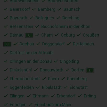
Bad Windsheim
Bad Wörishofen
Baiersdorf
Bamberg
Baunach
Bayreuth
Beilngries
Berching
Betzenstein
Bischofsheim in der Rhön
Bärnau
Cham
Coburg
Creußen
C
Dachau
Deggendorf
Dettelbach
D
Dietfurt an der Altmühl
Dillingen an der Donau
Dingolfing
Dinkelsbühl
Donauwörth
Dorfen
E
Ebermannstadt
Ebern
Ebersberg
Eggenfelden
Eibelstadt
Eichstätt
Ellingen
Eltmann
Erbendorf
Erding
Erlangen
Erlenbach am Main