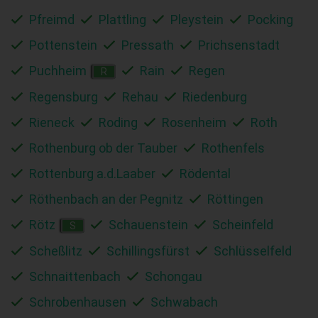
Pfreimd
Plattling
Pleystein
Pocking
Pottenstein
Pressath
Prichsenstadt
Puchheim
Rain
Regen
R
Regensburg
Rehau
Riedenburg
Rieneck
Roding
Rosenheim
Roth
Rothenburg ob der Tauber
Rothenfels
Rottenburg a.d.Laaber
Rödental
Röthenbach an der Pegnitz
Röttingen
Rötz
Schauenstein
Scheinfeld
S
Scheßlitz
Schillingsfürst
Schlüsselfeld
Schnaittenbach
Schongau
Schrobenhausen
Schwabach