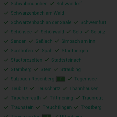
Schwabmünchen
Schwandorf
Schwarzenbach am Wald
Schwarzenbach an der Saale
Schweinfurt
Schönsee
Schönwald
Selb
Selbitz
Senden
Seßlach
Simbach am Inn
Sonthofen
Spalt
Stadtbergen
Stadtprozelten
Stadtsteinach
Starnberg
Stein
Straubing
Sulzbach-Rosenberg
Tegernsee
T
Teublitz
Teuschnitz
Thannhausen
Tirschenreuth
Tittmoning
Traunreut
Traunstein
Treuchtlingen
Trostberg
Töging am Inn
Uffenheim
U