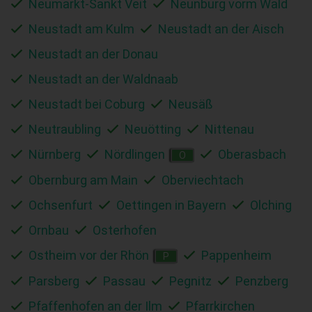
Neumarkt-Sankt Veit
Neunburg vorm Wald
Neustadt am Kulm
Neustadt an der Aisch
Neustadt an der Donau
Neustadt an der Waldnaab
Neustadt bei Coburg
Neusäß
Neutraubling
Neuötting
Nittenau
Nürnberg
Nördlingen
Oberasbach
O
Obernburg am Main
Oberviechtach
Ochsenfurt
Oettingen in Bayern
Olching
Ornbau
Osterhofen
Ostheim vor der Rhön
Pappenheim
P
Parsberg
Passau
Pegnitz
Penzberg
Pfaffenhofen an der Ilm
Pfarrkirchen