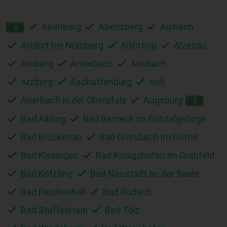
Abenberg
Abensberg
Aichach
A
Altdorf bei Nürnberg
Altötting
Alzenau
Amberg
Amorbach
Ansbach
Arzberg
Aschaffenburg
Aub
Auerbach in der Oberpfalz
Augsburg
B
Bad Aibling
Bad Berneck im Fichtelgebirge
Bad Brückenau
Bad Griesbach im Rottal
Bad Kissingen
Bad Königshofen im Grabfeld
Bad Kötzting
Bad Neustadt an der Saale
Bad Reichenhall
Bad Rodach
Bad Staffelstein
Bad Tölz