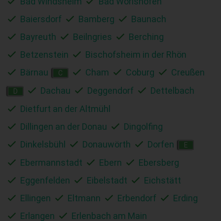
Bad Windsheim
Bad Wörishofen
Baiersdorf
Bamberg
Baunach
Bayreuth
Beilngries
Berching
Betzenstein
Bischofsheim in der Rhön
Bärnau
Cham
Coburg
Creußen
C
Dachau
Deggendorf
Dettelbach
D
Dietfurt an der Altmühl
Dillingen an der Donau
Dingolfing
Dinkelsbühl
Donauwörth
Dorfen
E
Ebermannstadt
Ebern
Ebersberg
Eggenfelden
Eibelstadt
Eichstätt
Ellingen
Eltmann
Erbendorf
Erding
Erlangen
Erlenbach am Main