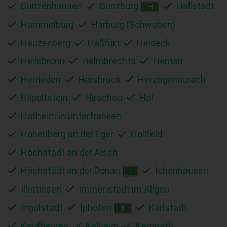
Gunzenhausen
Günzburg
Hallstadt
H
Hammelburg
Harburg (Schwaben)
Hauzenberg
Haßfurt
Heideck
Heilsbronn
Helmbrechts
Hemau
Herrieden
Hersbruck
Herzogenaurach
Hilpoltstein
Hirschau
Hof
Hofheim in Unterfranken
Hohenberg an der Eger
Hollfeld
Höchstadt an der Aisch
Höchstädt an der Donau
Ichenhausen
I
Illertissen
Immenstadt im Allgäu
Ingolstadt
Iphofen
Karlstadt
K
Kaufbeuren
Kelheim
Kemnath