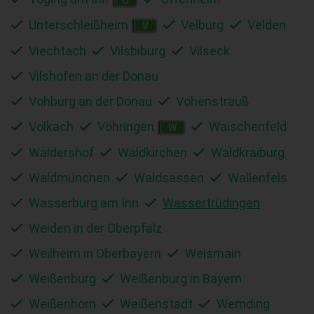
Unterschleißheim
Velburg
Velden
V
Viechtach
Vilsbiburg
Vilseck
Vilshofen an der Donau
Vohburg an der Donau
Vohenstrauß
Volkach
Vöhringen
Waischenfeld
W
Waldershof
Waldkirchen
Waldkraiburg
Waldmünchen
Waldsassen
Wallenfels
Wasserburg am Inn
Wassertrüdingen
Weiden in der Oberpfalz
Weilheim in Oberbayern
Weismain
Weißenburg
Weißenburg in Bayern
Weißenhorn
Weißenstadt
Wemding