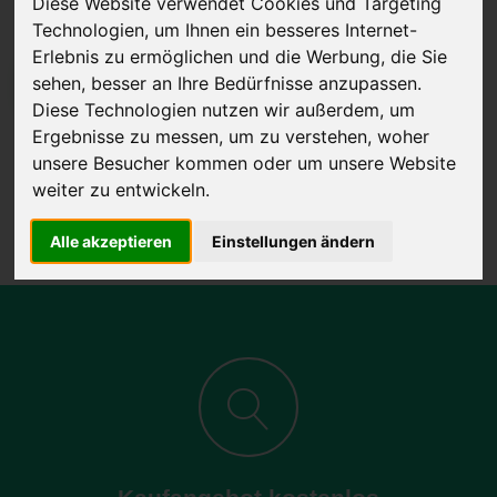
Diese Website verwendet Cookies und Targeting
Technologien, um Ihnen ein besseres Internet-
Erlebnis zu ermöglichen und die Werbung, die Sie
sehen, besser an Ihre Bedürfnisse anzupassen.
JETZT KOSTENLOSE BEWERTUNG
Diese Technologien nutzen wir außerdem, um
Ergebnisse zu messen, um zu verstehen, woher
Kostenloses Angebot
für den Ankauf Ihres Autos inklusive der
unsere Besucher kommen oder um unsere Website
Abholung, auf Wunsch sofort Geld. Ihre Daten werden nicht mit Dritten
weiter zu entwickeln.
geteilt.
Wir garantieren 100% Sicherheit.
Alle akzeptieren
Einstellungen ändern