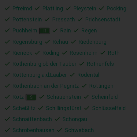
Pfreimd
Plattling
Pleystein
Pocking
Pottenstein
Pressath
Prichsenstadt
Puchheim
Rain
Regen
R
Regensburg
Rehau
Riedenburg
Rieneck
Roding
Rosenheim
Roth
Rothenburg ob der Tauber
Rothenfels
Rottenburg a.d.Laaber
Rödental
Röthenbach an der Pegnitz
Röttingen
Rötz
Schauenstein
Scheinfeld
S
Scheßlitz
Schillingsfürst
Schlüsselfeld
Schnaittenbach
Schongau
Schrobenhausen
Schwabach