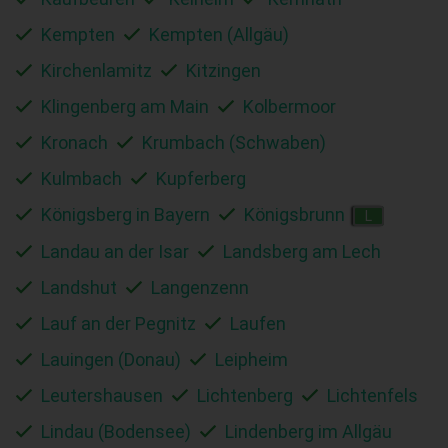
Kempten
Kempten (Allgäu)
Kirchenlamitz
Kitzingen
Klingenberg am Main
Kolbermoor
Kronach
Krumbach (Schwaben)
Kulmbach
Kupferberg
Königsberg in Bayern
Königsbrunn
L
Landau an der Isar
Landsberg am Lech
Landshut
Langenzenn
Lauf an der Pegnitz
Laufen
Lauingen (Donau)
Leipheim
Leutershausen
Lichtenberg
Lichtenfels
Lindau (Bodensee)
Lindenberg im Allgäu