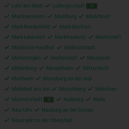
Lohr am Main
Ludwigsstadt
M
Mainbernheim
Mainburg
Marktbreit
Marktheidenfeld
Marktleuthen
Marktoberdorf
Marktredwitz
Marktsteft
Maxhütte-Haidhof
Mellrichstadt
Memmingen
Merkendorf
Miesbach
Miltenberg
Mindelheim
Mitterteich
Monheim
Moosburg an der Isar
Mühldorf am Inn
Münchberg
München
Münnerstadt
Nabburg
Naila
N
Neu-Ulm
Neuburg an der Donau
Neumarkt in der Oberpfalz