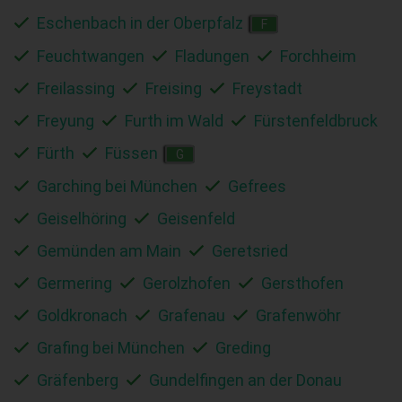
Eschenbach in der Oberpfalz
F
Feuchtwangen
Fladungen
Forchheim
Freilassing
Freising
Freystadt
Freyung
Furth im Wald
Fürstenfeldbruck
Fürth
Füssen
G
Garching bei München
Gefrees
Geiselhöring
Geisenfeld
Gemünden am Main
Geretsried
Germering
Gerolzhofen
Gersthofen
Goldkronach
Grafenau
Grafenwöhr
Grafing bei München
Greding
Gräfenberg
Gundelfingen an der Donau